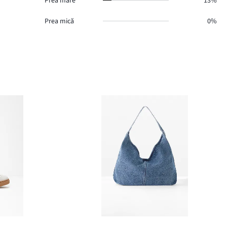
Prea mare
13%
Prea mică
0%