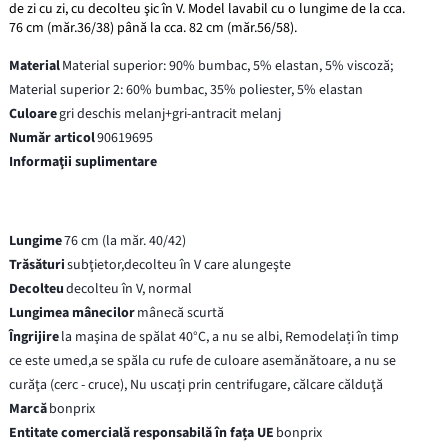
de zi cu zi, cu decolteu şic în V. Model lavabil cu o lungime de la cca.
76 cm (măr.36/38) până la cca. 82 cm (măr.56/58).
Material
Material superior: 90% bumbac, 5% elastan, 5% viscoză;
Material superior 2: 60% bumbac, 35% poliester, 5% elastan
Culoare
gri deschis melanj+gri-antracit melanj
Număr articol
90619695
Informaţii suplimentare
Lungime
76 cm (la măr. 40/42)
Trăsături
subţietor,decolteu în V care alungeşte
Decolteu
decolteu în V, normal
Lungimea mânecilor
mânecă scurtă
Îngrijire
la maşina de spălat 40°C, a nu se albi, Remodelați în timp
ce este umed,a se spăla cu rufe de culoare asemănătoare, a nu se
curăţa (cerc - cruce), Nu uscați prin centrifugare, călcare călduţă
Marcă
bonprix
Entitate comercială responsabilă în fața UE
bonprix