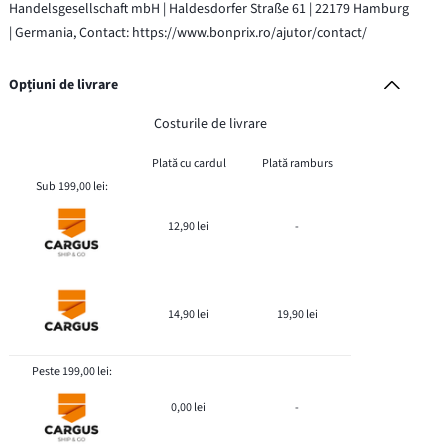
Handelsgesellschaft mbH | Haldesdorfer Straße 61 | 22179 Hamburg
| Germania, Contact: https://www.bonprix.ro/ajutor/contact/
Opțiuni de livrare
Costurile de livrare
Plată cu cardul
Plată ramburs
Sub 199,00 lei:
12,90 lei
-
14,90 lei
19,90 lei
Peste 199,00 lei:
0,00 lei
-