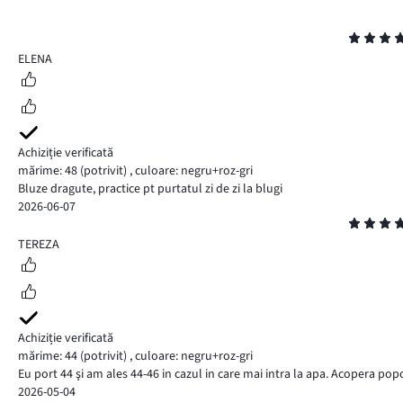
Evaluare
5
ELENA
Achiziție verificată
mărime: 48
(potrivit)
,
culoare: negru+roz-gri
Bluze dragute, practice pt purtatul zi de zi la blugi
2026-06-07
Evaluare
5
TEREZA
Achiziție verificată
mărime: 44
(potrivit)
,
culoare: negru+roz-gri
Eu port 44 şi am ales 44-46 in cazul in care mai intra la apa. Acopera po
2026-05-04