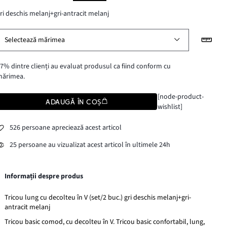
ri deschis melanj+gri-antracit melanj
Selectează mărimea
7% dintre clienți au evaluat produsul ca fiind conform cu
mărimea.
[node-product-
ADAUGĂ ÎN COȘ
wishlist]
526 persoane apreciează acest articol
25 persoane au vizualizat acest articol în ultimele 24h
Informații despre produs
Tricou lung cu decolteu în V (set/2 buc.) gri deschis melanj+gri-
antracit melanj
Tricou basic comod, cu decolteu în V. Tricou basic confortabil, lung,