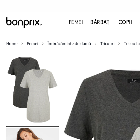
FEMEI
BĂRBAŢI
COPII
Home
Femei
Îmbrăcăminte de damă
Tricouri
Tricou lu