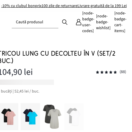
-10% cu clubul bonprix
100 zile de returnare
Livrare gratuită de la 199 Lei
[node-
[node-
[node-
badge-
badge-
Caută produsul
badge-
user-
cart-
wishlist]
codes]
items]
TRICOU LUNG CU DECOLTEU ÎN V (SET/2
BUC.)
104,90 lei
(88)
 bucăți | 52,45 lei / buc.