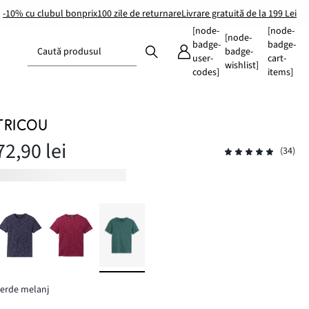
-10% cu clubul bonprix
100 zile de returnare
Livrare gratuită de la 199 Lei
[node-
[node-
[node-
badge-
badge-
Caută produsul
badge-
user-
cart-
wishlist]
codes]
items]
TRICOU
72,90 lei
(34)
erde melanj