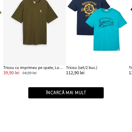
Tricou cu imprimeu pe spate, Loose Fit
Tricou (set/2 buc.)
39,90 lei
112,90 lei
1
64,90 lei
ÎNCARCĂ MAI MULT