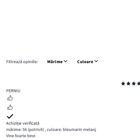
Filtrează opiniile:
Mărime
Culoare
Evaluare
5
PERNIU
Achiziție verificată
mărime: 56
(potrivit)
,
culoare: bleumarin melanj
Vine foarte bine