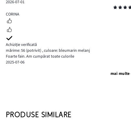
2026-07-01
Evaluare
5
CORINA
Achiziție verificată
mărime: 56
(potrivit)
,
culoare: bleumarin melanj
Foarte fain. Am cumpărat toate culorile
2025-07-06
mai multe 
PRODUSE SIMILARE