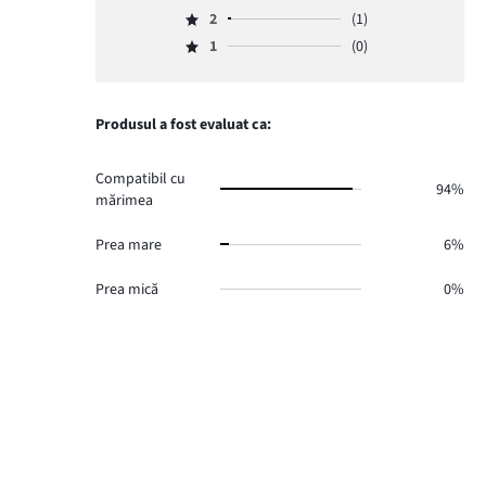
Evaluare
de
numărul
2
(1)
3,
Evaluare
voturi
de
numărul
1
(0)
2,
27.
Evaluare
voturi
de
numărul
1,
5.
voturi
de
numărul
1.
voturi
de
Produsul a fost evaluat ca:
1.
voturi
0.
Compatibil cu
94%
mărimea
Prea mare
6%
Prea mică
0%