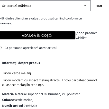
Selectează mărimea
4% dintre clienți au evaluat produsul ca fiind conform cu
mărimea.
[node-product-
ADAUGĂ ÎN COȘ
wishlist]
93 persoane apreciează acest articol
Informații despre produs
Tricou verde melanj
Tricou modern cu aspect melanj atractiv. Tricou bărbătesc comod
cu aspect melanj în tendințe.
Material
Material superior: 93% bumbac, 7% poliester
Culoare
verde melanj
Număr articol
94986295