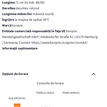
Lungime
71 cm (la măr. 48/50)
Decolteu
decolteu rotund
Lungimea mânecilor
mânecă scurtă
Îngrijire
la maşina de spălat 30°C
Marcă
bonprix
Entitate comercială responsabilă în fața UE
bonprix
Handelsgesellschaft mbH | Haldesdorfer Straße 61 | 22179 Hamburg
| Germania, Contact: https://www.bonprix.ro/ajutor/contact/
Informaţii suplimentare
Opțiuni de livrare
Costurile de livrare
Plată cu cardul
Plată ramburs
Sub 199,00 lei: