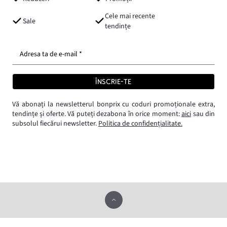
Cele mai recente
Sale
tendințe
Adresa ta de e-mail *
ÎNSCRIE-TE
Vă abonați la newsletterul bonprix cu coduri promoționale extra,
tendințe și oferte. Vă puteți dezabona în orice moment:
aici
sau din
subsolul fiecărui newsletter.
Politica de confidențialitate.