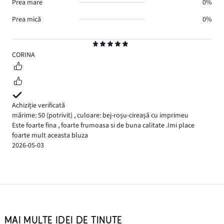
Prea mare
0%
Prea mică
0%
Evaluare
5
CORINA
Achiziție verificată
mărime: 50
(potrivit)
,
culoare: bej-roșu-cireașă cu imprimeu
Este foarte fina , foarte frumoasa si de buna calitate .Imi place
foarte mult aceasta bluza
2026-05-03
MAI MULTE IDEI DE ȚINUTE