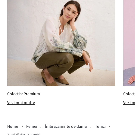
Colecția: Premium
Colecț
Vezi mai multe
Vezi 
Home
Femei
Îmbrăcăminte de damă
Tunici