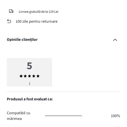
Livrare gratuită de la 119 Lei
100 zile pentru returnare
Opiniile clienților
5
Evaluarea
medie
1
5
Produsul a fost evaluat ca:
Compatibil cu
100%
mărimea