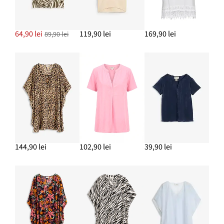
Cercei creolen
64,90 lei
64,90 lei
119,90 lei
169,90 lei
89,90 lei
ADAUGĂ ÎN COȘ
Ochelari de soare
69,90 lei
ADAUGĂ ÎN COȘ
144,90 lei
102,90 lei
39,90 lei
Geantă tip sac cu in
149,90 lei
ADAUGĂ ÎN COȘ