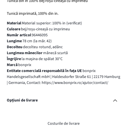
Tunică din in 100% bej-roșu-cireașă cu imprimeu
Tunică imprimată, 100% din in.
Material
Material superior: 100% in (verificat)
Culoare
bej/roșu-cireașă cu imprimeu
Număr articol
96446095
Lungime
78 cm (la măr. 42)
Decolteu
decolteu rotund, adânc
Lungimea mânecilor
mânecă scurtă
Îngrijire
la maşina de spălat 30°C
Marcă
bonprix
Entitate comercială responsabilă în fața UE
bonprix
Handelsgesellschaft mbH | Haldesdorfer Straße 61 | 22179 Hamburg
| Germania, Contact: https://www.bonprix.ro/ajutor/contact/
Opțiuni de livrare
Costurile de livrare