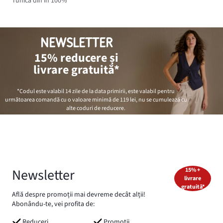
Tunică din in 100%
NEWSLETTER
15% reducere și
livrare gratuită*
*Codul este valabil 14 zile de la data primirii, este valabil pentru
următoarea comandă cu o valoare minimă de
119 lei
, nu se cumulează cu
alte coduri de reducere.
Newsletter
15% +
livrare
gratuită*
Află despre promoții mai devreme decât alții!
Abonându-te, vei profita de:
Reduceri
Promoții