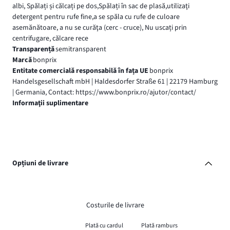
albi, Spălați și călcați pe dos,Spălați în sac de plasă,utilizaţi
detergent pentru rufe fine,a se spăla cu rufe de culoare
asemănătoare, a nu se curăţa (cerc - cruce), Nu uscați prin
centrifugare, călcare rece
Transparență
semitransparent
Marcă
bonprix
Entitate comercială responsabilă în fața UE
bonprix
Handelsgesellschaft mbH | Haldesdorfer Straße 61 | 22179 Hamburg
| Germania, Contact: https://www.bonprix.ro/ajutor/contact/
Informaţii suplimentare
Opțiuni de livrare
Costurile de livrare
Plată cu cardul
Plată ramburs