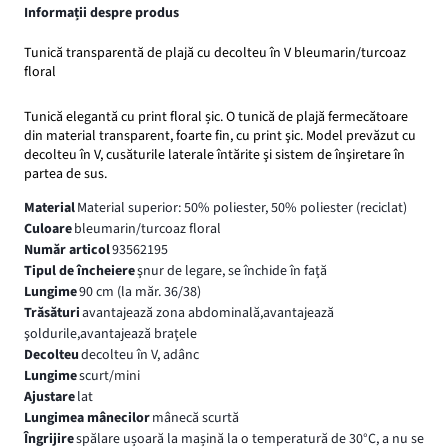
Informații despre produs
Tunică transparentă de plajă cu decolteu în V bleumarin/turcoaz
floral
Tunică elegantă cu print floral șic. O tunică de plajă fermecătoare
din material transparent, foarte fin, cu print şic. Model prevăzut cu
decolteu în V, cusăturile laterale întărite şi sistem de înşiretare în
partea de sus.
Material
Material superior: 50% poliester, 50% poliester (reciclat)
Culoare
bleumarin/turcoaz floral
Număr articol
93562195
Tipul de încheiere
şnur de legare, se închide în faţă
Lungime
90 cm (la măr. 36/38)
Trăsături
avantajează zona abdominală,avantajează
şoldurile,avantajează braţele
Decolteu
decolteu în V, adânc
Lungime
scurt/mini
Ajustare
lat
Lungimea mânecilor
mânecă scurtă
Îngrijire
spălare ușoară la mașină la o temperatură de 30°C, a nu se