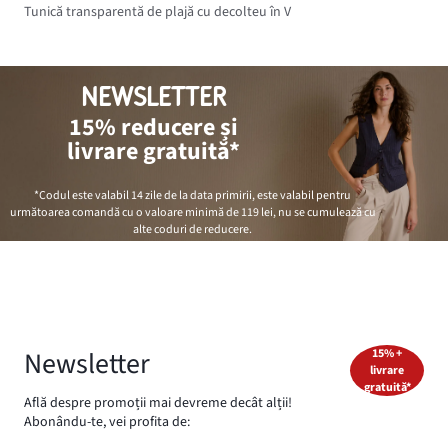
Tunică transparentă de plajă cu decolteu în V
NEWSLETTER
15% reducere și
livrare gratuită*
*Codul este valabil 14 zile de la data primirii, este valabil pentru
următoarea comandă cu o valoare minimă de
119 lei
, nu se cumulează cu
alte coduri de reducere.
Newsletter
15% +
livrare
gratuită*
Află despre promoții mai devreme decât alții!
Abonându-te, vei profita de: