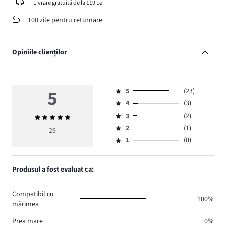
Livrare gratuită de la 119 Lei
100 zile pentru returnare
Opiniile clienților
5
5
(23)
Evaluare
4
(3)
5,
Evaluare
numărul
3
(2)
Evaluarea
4,
Evaluare
de
medie
numărul
2
(1)
3,
29
Evaluare
voturi
5
de
numărul
1
(0)
2,
Evaluare
23.
voturi
de
numărul
1,
3.
voturi
de
numărul
Produsul a fost evaluat ca:
2.
voturi
de
1.
voturi
Compatibil cu
0.
100%
mărimea
Prea mare
0%