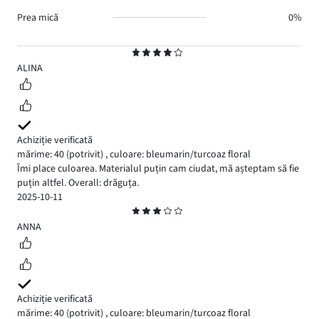
Prea mică
0%
Evaluare
4
ALINA
Achiziție verificată
mărime: 40
(potrivit)
,
culoare: bleumarin/turcoaz floral
Îmi place culoarea. Materialul puțin cam ciudat, mă așteptam să fie
puțin altfel. Overall: drăguța.
2025-10-11
Evaluare
3
ANNA
Achiziție verificată
mărime: 40
(potrivit)
,
culoare: bleumarin/turcoaz floral