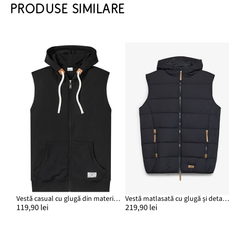
PRODUSE SIMILARE
Vestă casual cu glugă din material moale cu bumbac
Vestă matlasată cu glugă și detalii din imitație de pie
119,90 lei
219,90 lei