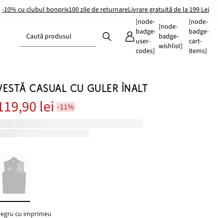
-10% cu clubul bonprix
100 zile de returnare
Livrare gratuită de la 199 Lei
[node-
[node-
[node-
badge-
badge-
Caută produsul
badge-
user-
cart-
wishlist]
codes]
items]
VESTĂ CASUAL CU GULER ÎNALT
119,90 lei
-11%
egru cu imprimeu