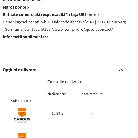
Marcă
bonprix
Entitate comercială responsabilă în fața UE
bonprix
Handelsgesellschaft mbH | Haldesdorfer Straße 61 | 22179 Hamburg
| Germania, Contact: https://www.bonprix.ro/ajutor/contact/
Informaţii suplimentare
Opțiuni de livrare
Costurile de livrare
Plată cu cardul
Plată ramburs
Sub 199,00 lei:
12,90 lei
-