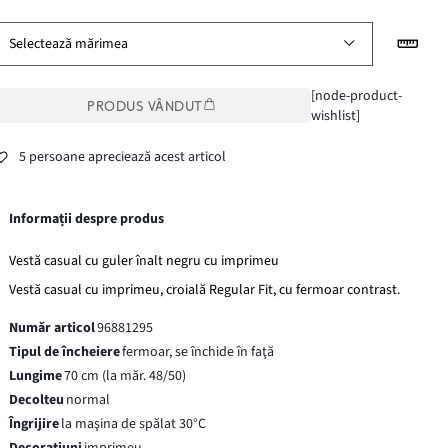
Selectează mărimea
[node-product-
PRODUS VÂNDUT
wishlist]
5 persoane apreciează acest articol
Informații despre produs
Vestă casual cu guler înalt negru cu imprimeu
Vestă casual cu imprimeu, croială Regular Fit, cu fermoar contrast.
Număr articol
96881295
Tipul de încheiere
fermoar, se închide în faţă
Lungime
70 cm (la măr. 48/50)
Decolteu
normal
Îngrijire
la maşina de spălat 30°C
Decorațiuni
imprimeu