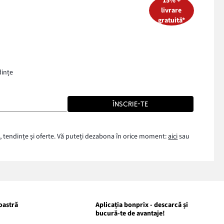
15% +
livrare
gratuită*
dințe
ÎNSCRIE-TE
, tendințe și oferte. Vă puteți dezabona în orice moment:
aici
sau
oastră
Aplicația bonprix - descarcă și
bucură-te de avantaje!