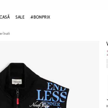
CASĂ
SALE
#BONPRIX
er înalt
n