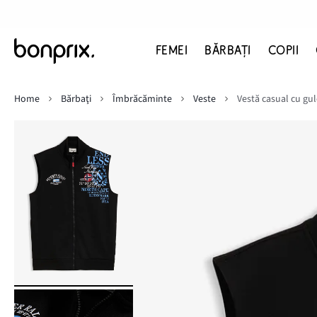
FEMEI
BĂRBAŢI
COPII
Home
Bărbaţi
Îmbrăcăminte
Veste
Vestă casual cu gul