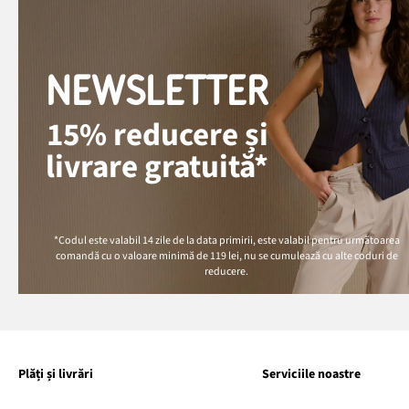
NEWSLETTER
15% reducere și
livrare gratuită*
*Codul este valabil 14 zile de la data primirii, este valabil pentru următoarea
comandă cu o valoare minimă de
119 lei
, nu se cumulează cu alte coduri de
reducere.
Plăți și livrări
Serviciile noastre