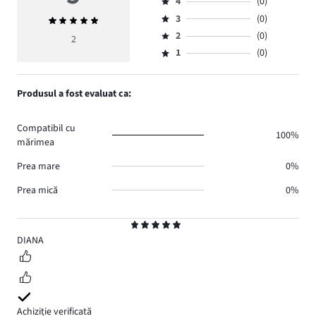
4
(0)
5,
Evaluare
numărul
3
(0)
Evaluarea
4,
Evaluare
de
medie
numărul
2
(0)
3,
2
Evaluare
voturi
5
de
numărul
1
(0)
2,
Evaluare
2.
voturi
de
numărul
1,
0.
voturi
de
numărul
Produsul a fost evaluat ca:
0.
voturi
de
0.
voturi
Compatibil cu
0.
100%
mărimea
Prea mare
0%
Prea mică
0%
Evaluare
5
DIANA
Achiziție verificată