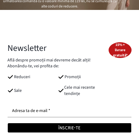
următoarea comandă cu o valoare minimă de
119 lei
, nu se cumulează cu
alte coduri de reducere.
Newsletter
15% +
livrare
gratuită*
Află despre promoții mai devreme decât alții!
Abonându-te, vei profita de:
Reduceri
Promoții
Cele mai recente
Sale
tendințe
Adresa ta de e-mail *
ÎNSCRIE-TE