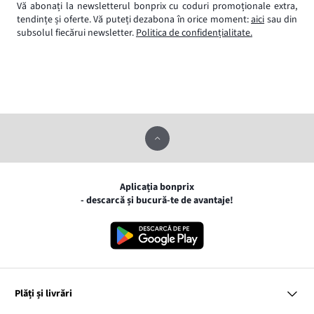
Vă abonați la newsletterul bonprix cu coduri promoționale extra,
tendințe și oferte. Vă puteți dezabona în orice moment:
aici
sau din
subsolul fiecărui newsletter.
Politica de confidențialitate.
Aplicația bonprix
- descarcă și bucură-te de avantaje!
Plăți și livrări