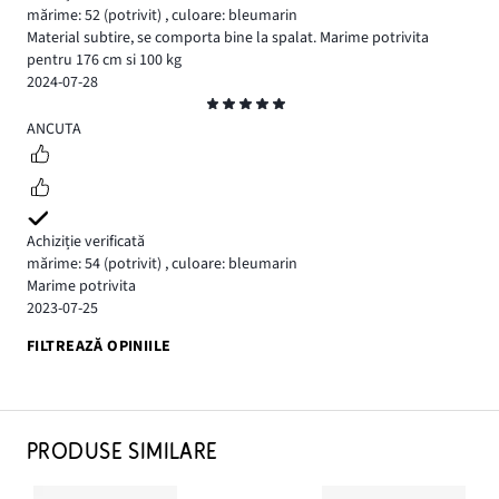
mărime: 52
(potrivit)
,
culoare: bleumarin
Material subtire, se comporta bine la spalat. Marime potrivita
pentru 176 cm si 100 kg
2024-07-28
Evaluare
5
ANCUTA
Achiziție verificată
mărime: 54
(potrivit)
,
culoare: bleumarin
Marime potrivita
2023-07-25
FILTREAZĂ OPINIILE
PRODUSE SIMILARE