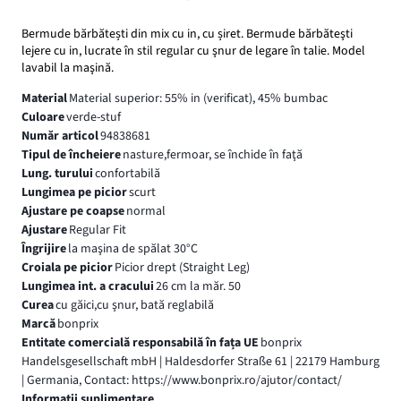
Bermude bărbătești din mix cu in, cu șiret. Bermude bărbăteşti
lejere cu in, lucrate în stil regular cu şnur de legare în talie. Model
lavabil la maşină.
Material
Material superior: 55% in (verificat), 45% bumbac
Culoare
verde-stuf
Număr articol
94838681
Tipul de încheiere
nasture,fermoar, se închide în faţă
Lung. turului
confortabilă
Lungimea pe picior
scurt
Ajustare pe coapse
normal
Ajustare
Regular Fit
Îngrijire
la maşina de spălat 30°C
Croiala pe picior
Picior drept (Straight Leg)
Lungimea int. a cracului
26 cm la măr. 50
Curea
cu găici,cu şnur, bată reglabilă
Marcă
bonprix
Entitate comercială responsabilă în fața UE
bonprix
Handelsgesellschaft mbH | Haldesdorfer Straße 61 | 22179 Hamburg
| Germania, Contact: https://www.bonprix.ro/ajutor/contact/
Informaţii suplimentare