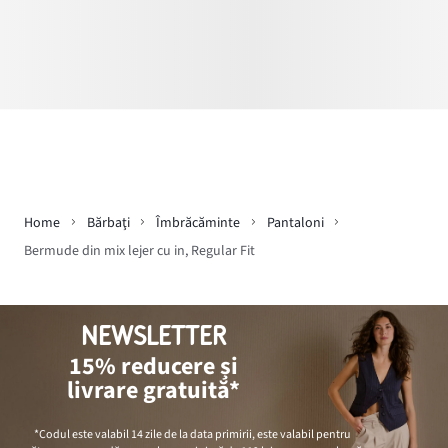
Home
Bărbaţi
Îmbrăcăminte
Pantaloni
Bermude din mix lejer cu in, Regular Fit
NEWSLETTER
15% reducere și
livrare gratuită*
*Codul este valabil 14 zile de la data primirii, este valabil pentru