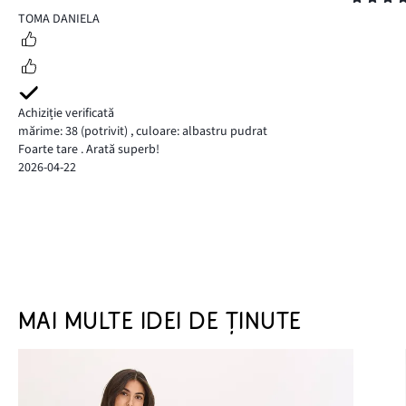
5
TOMA DANIELA
Achiziție verificată
mărime: 38
(potrivit)
,
culoare: albastru pudrat
Foarte tare . Arată superb!
2026-04-22
MAI MULTE IDEI DE ȚINUTE