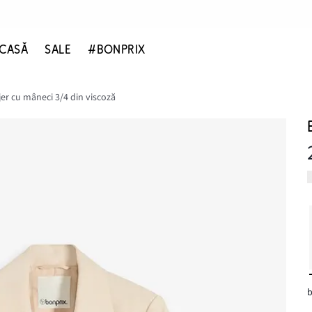
CASĂ
SALE
#BONPRIX
jer cu mâneci 3/4 din viscoză
b