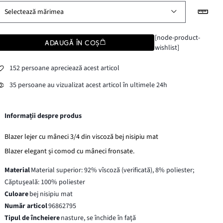
Selectează mărimea
[node-product-
ADAUGĂ ÎN COȘ
wishlist]
152 persoane apreciează acest articol
35 persoane au vizualizat acest articol în ultimele 24h
Informații despre produs
Blazer lejer cu mâneci 3/4 din viscoză bej nisipiu mat
Blazer elegant și comod cu mâneci fronsate.
Material
Material superior: 92% vîscoză (verificată), 8% poliester;
Căptuşeală: 100% poliester
Culoare
bej nisipiu mat
Număr articol
96862795
Tipul de încheiere
nasture, se închide în faţă