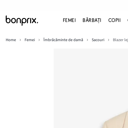
FEMEI
BĂRBAŢI
COPII
Home
Femei
Îmbrăcăminte de damă
Sacouri
Blazer le