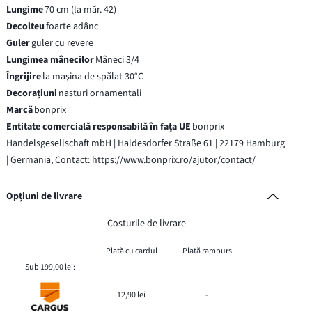
Lungime
70 cm (la măr. 42)
Decolteu
foarte adânc
Guler
guler cu revere
Lungimea mânecilor
Mâneci 3/4
Îngrijire
la maşina de spălat 30°C
Decorațiuni
nasturi ornamentali
Marcă
bonprix
Entitate comercială responsabilă în fața UE
bonprix
Handelsgesellschaft mbH | Haldesdorfer Straße 61 | 22179 Hamburg
| Germania, Contact: https://www.bonprix.ro/ajutor/contact/
Opțiuni de livrare
Costurile de livrare
Plată cu cardul
Plată ramburs
Sub 199,00 lei:
12,90 lei
-