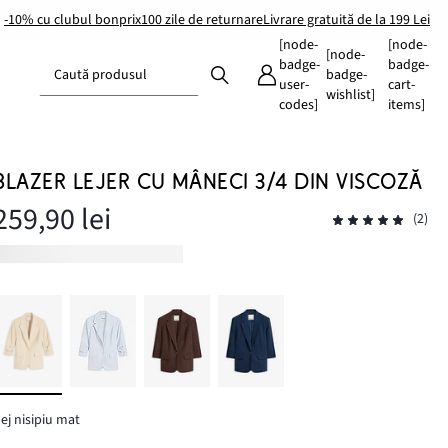
-10% cu clubul bonprix
100 zile de returnare
Livrare gratuită de la 199 Lei
[node-
[node-
[node-
badge-
badge-
Caută produsul
badge-
user-
cart-
wishlist]
codes]
items]
BLAZER LEJER CU MÂNECI 3/4 DIN VISCOZĂ
259,90 lei
(2)
ej nisipiu mat