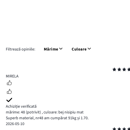
Filtrează opiniile:
Mărime
Culoare
Evaluare
5
MIRELA
Achiziție verificată
mărime: 48
(potrivit)
,
culoare: bej nisipiu mat
Superb material, nr48 am cumpărat 91kg și 1.70.
2026-05-10
Evaluare