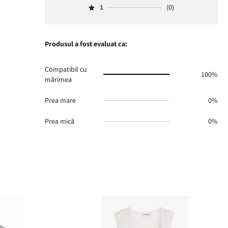
voturi
de
numărul
1
(0)
2,
2.
Evaluare
voturi
de
numărul
1,
0.
voturi
de
numărul
0.
voturi
de
Produsul a fost evaluat ca:
0.
voturi
0.
Compatibil cu
100%
mărimea
Prea mare
0%
Prea mică
0%