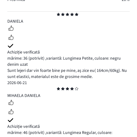
Evaluare
5
DANIELA
Achiziție verificată
mărime: 36
(potrivit)
,
variantă: Lungimea Petite,
culoare: negru
denim uzat
Sunt lejeri dar vin foarte bine pe mine, aș zice eu( 164cm/60kg). Nu
sunt elastici, materialul este de grosime medie.
2026-06-21
Evaluare
4
MIHAELA DANIELA
Achiziție verificată
mărime: 46
(potrivit)
,
variantă: Lungimea Regular,
culoare: