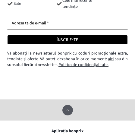
Cele mai recente
Sale
tendințe
Adresa ta de e-mail *
ÎNSCRIE-TE
Vă abonați la newsletterul bonprix cu coduri promoționale extra,
tendințe și oferte. Vă puteți dezabona în orice moment:
aici
sau din
subsolul fiecărui newsletter.
Politica de confidențialitate.
Aplicația bonprix