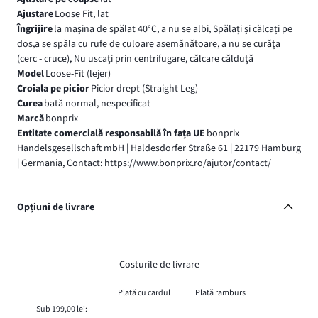
Ajustare
Loose Fit, lat
Îngrijire
la maşina de spălat 40°C, a nu se albi, Spălați și călcați pe
dos,a se spăla cu rufe de culoare asemănătoare, a nu se curăţa
(cerc - cruce), Nu uscați prin centrifugare, călcare călduţă
Model
Loose-Fit (lejer)
Croiala pe picior
Picior drept (Straight Leg)
Curea
bată normal, nespecificat
Marcă
bonprix
Entitate comercială responsabilă în fața UE
bonprix
Handelsgesellschaft mbH | Haldesdorfer Straße 61 | 22179 Hamburg
| Germania, Contact: https://www.bonprix.ro/ajutor/contact/
Opțiuni de livrare
Costurile de livrare
Plată cu cardul
Plată ramburs
Sub 199,00 lei: