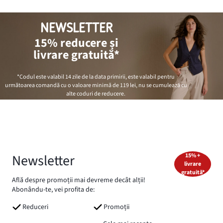
NEWSLETTER
15% reducere și
livrare gratuită*
*Codul este valabil 14 zile de la data primirii, este valabil pentru
următoarea comandă cu o valoare minimă de
119 lei
, nu se cumulează cu
alte coduri de reducere.
Newsletter
15% +
livrare
gratuită*
Află despre promoții mai devreme decât alții!
Abonându-te, vei profita de:
Reduceri
Promoții