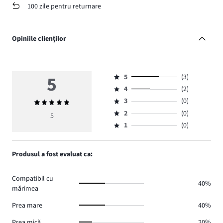
100 zile pentru returnare
Opiniile clienților
5
5
(3)
Evaluare
4
(2)
5,
Evaluare
numărul
3
(0)
Evaluarea
4,
Evaluare
de
medie
numărul
2
(0)
3,
5
Evaluare
voturi
5
de
numărul
1
(0)
2,
Evaluare
3.
voturi
de
numărul
1,
2.
voturi
de
numărul
Produsul a fost evaluat ca:
0.
voturi
de
0.
voturi
Compatibil cu
0.
40%
mărimea
Prea mare
40%
Prea mică
20%