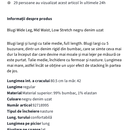
29 persoane au vizualizat acest articol în ultimele 24h
Informații despre produs
Blugi Wide Leg, Mid Waist, Low Stretch negru denim uzat
Blugi largi și lungi cu talie medie, full length. Blugi largi cu 5
buzunare, dintr-un denim rigid din bumbac, care se simte ceva mai
dur la început dar care devine mai moale și mai lejer pe măsură ce
este purtat. Talie medie, închidere cu fermoar și nasture. Lungimea
mai mare, astfel încât se obține un ușor efect de stacking în partea
de jos.
Lungimea int. a cracului
80.5 cm la măr. 42
Lungime
regular
Material
Material superior: 99% bumbac, 1% elastan
Culoare
negru denim uzat
Număr articol
92718995
Tipul de încheiere
nasture
Lung. turului
confortabilă
Lungimea pe picior
lung
Ajustare pe coapse
lat