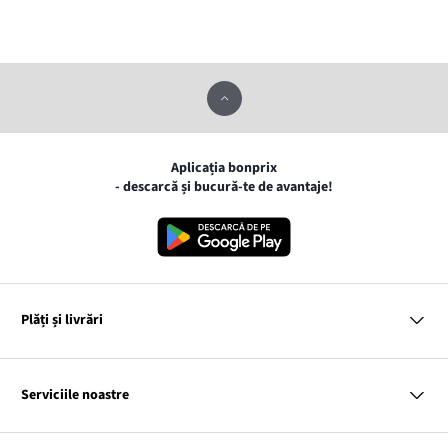
Aplicația bonprix
- descarcă și bucură-te de avantaje!
Plăți și livrări
MasterCard
VISA
Serviciile noastre
Gpay
Apple pay
Întrebări și răspunsuri