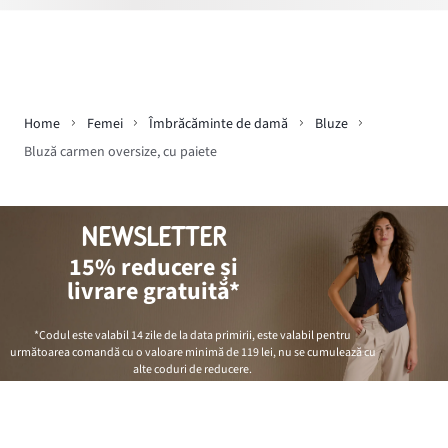
Home
Femei
Îmbrăcăminte de damă
Bluze
Bluză carmen oversize, cu paiete
NEWSLETTER
15% reducere și
livrare gratuită*
*Codul este valabil 14 zile de la data primirii, este valabil pentru
următoarea comandă cu o valoare minimă de
119 lei
, nu se cumulează cu
alte coduri de reducere.