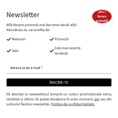
Newsletter
15% +
livrare
gratuită*
Află despre promoții mai devreme decât alții!
Abonându-te, vei profita de:
Reduceri
Promoții
Cele mai recente
Sale
tendințe
Adresa ta de e-mail *
ÎNSCRIE-TE
Vă abonați la newsletterul bonprix cu coduri promoționale extra,
tendințe și oferte. Vă puteți dezabona în orice moment:
aici
sau din
subsolul fiecărui newsletter.
Politica de confidențialitate.