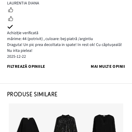
5
LAURENTIA DIANA
Achiziție verificată
mărime: 44
(potrivit)
,
culoare: bej-piatră /argintiu
Draguta! Un pic prea decoltata in spate! In rest ok! Cu căptușeală!
Nu irita pielea!
2025-12-22
FILTREAZĂ OPINIILE
MAI MULTE OPINII
PRODUSE SIMILARE