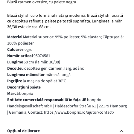
Bluză carmen oversize, cu paiete negru
Bluză stylish cu o formă rafinată şi modernă. Bluză stylish lucrată
cu decolteu rafinat şi paiete pe toată suprafaţa. Lungimea la măr.
36/38 este de cca. 68 cm.
Material
Material superior: 95% poliester, 5% elastan; Căptuşeală:
100% poliester
Culoare
negru
Număr articol
95074581
Lungime
68 cm (la măr. 36/38)
Decolteu
decolteu gen Carmen, larg, adânc
Lungimea mânecilor
mânecă lungă
Îngrijire
la maşina de spălat 30°C
Decorațiuni
paiete
Marcă
bonprix
Entitate comercială responsabilă în fața UE
bonprix
Handelsgesellschaft mbH | Haldesdorfer Straße 61 | 22179 Hamburg
| Germania, Contact: https://www.bonprix.ro/ajutor/contact/
Opțiuni de livrare