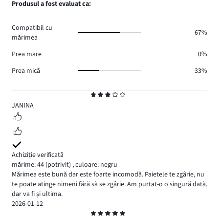
Produsul a fost evaluat ca:
1.
voturi
de
0.
voturi
Compatibil cu
0.
67%
mărimea
Prea mare
0%
Prea mică
33%
Evaluare
3
JANINA
Achiziție verificată
mărime: 44
(potrivit)
,
culoare: negru
Mărimea este bună dar este foarte incomodă. Paietele te zgârie, nu
te poate atinge nimeni fără să se zgârie. Am purtat-o o singură dată,
dar va fi și ultima.
2026-01-12
Evaluare