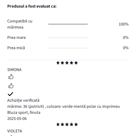
voturi
de
numărul
Produsul a fost evaluat ca:
0.
voturi
de
0.
voturi
Compatibil cu
0.
100%
mărimea
Prea mare
0%
Prea mică
0%
Evaluare
5
SIMONA
Achiziție verificată
mărime: 36
(potrivit)
,
culoare: verde-mentă polar cu imprimeu
Bluza sport, finuta
2025-05-06
Evaluare
5
VIOLETA