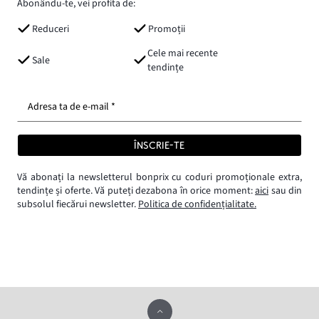
Abonându-te, vei profita de:
Reduceri
Promoții
Cele mai recente
Sale
tendințe
Adresa ta de e-mail *
ÎNSCRIE-TE
Vă abonați la newsletterul bonprix cu coduri promoționale extra,
tendințe și oferte. Vă puteți dezabona în orice moment:
aici
sau din
subsolul fiecărui newsletter.
Politica de confidențialitate.