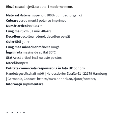
Bluză casual lejeră, cu detalii moderne neon.
Material
Material superior: 100% bumbac (organic)
Culoare
verde-mentă polar cu imprimeu
Număr articol
94398395
Lungime
70 cm (la măr. 40/42)
Decolteu
decolteu rotund, decolteu pe gât
Guler
fără guler
Lungimea mânecilor
mânecă lungă
Îngrijire
la maşina de spălat 30°C
Sfat
Acest articol încă nu este pe stoc!
Marcă
bonprix
Entitate comercială responsabilă în fața UE
bonprix
Handelsgesellschaft mbH | Haldesdorfer Straße 61 | 22179 Hamburg
| Germania, Contact: https://www.bonprix.ro/ajutor/contact/
Informaţii suplimentare