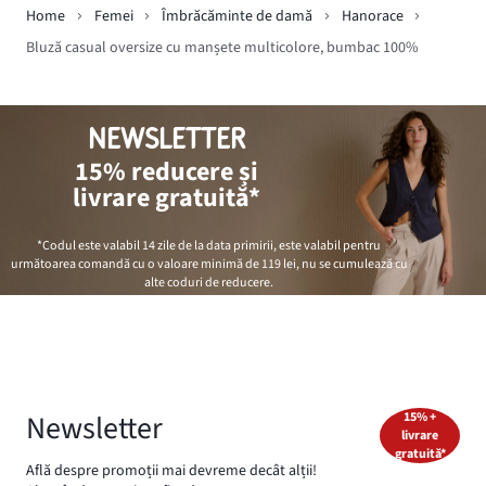
Home
Femei
Îmbrăcăminte de damă
Hanorace
Bluză casual oversize cu manșete multicolore, bumbac 100%
NEWSLETTER
15% reducere și
livrare gratuită*
*Codul este valabil 14 zile de la data primirii, este valabil pentru
următoarea comandă cu o valoare minimă de
119 lei
, nu se cumulează cu
alte coduri de reducere.
Newsletter
15% +
livrare
gratuită*
Află despre promoții mai devreme decât alții!