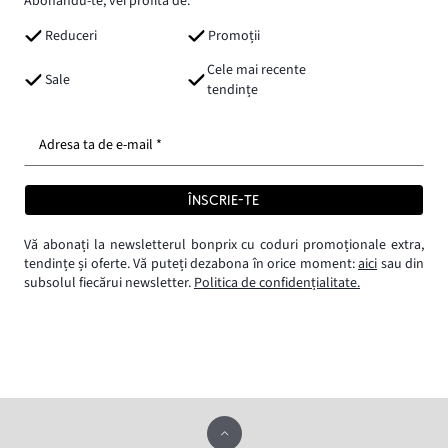
Abonându-te, vei profita de:
Reduceri
Promoții
Cele mai recente
Sale
tendințe
Adresa ta de e-mail *
ÎNSCRIE-TE
Vă abonați la newsletterul bonprix cu coduri promoționale extra,
tendințe și oferte. Vă puteți dezabona în orice moment:
aici
sau din
subsolul fiecărui newsletter.
Politica de confidențialitate.