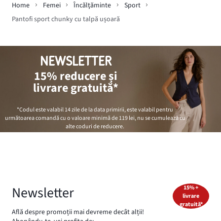
Home
Femei
Încălţăminte
Sport
Pantofi sport chunky cu talpă ușoară
NEWSLETTER
15% reducere și
livrare gratuită*
*Codul este valabil 14 zile de la data primirii, este valabil pentru
următoarea comandă cu o valoare minimă de
119 lei
, nu se cumulează cu
alte coduri de reducere.
Newsletter
15% +
livrare
gratuită*
Află despre promoții mai devreme decât alții!