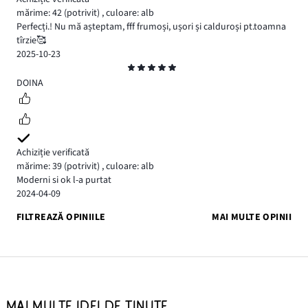
mărime: 42
(potrivit)
,
culoare: alb
Perfecți.! Nu mă așteptam, fff frumoși, ușori și calduroși pt.toamna
tîrzie🥰
2025-10-23
Evaluare
5
DOINA
Achiziție verificată
mărime: 39
(potrivit)
,
culoare: alb
Moderni si ok l-a purtat
2024-04-09
FILTREAZĂ OPINIILE
MAI MULTE OPINII
MAI MULTE IDEI DE ȚINUTE