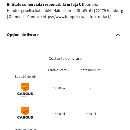
Entitate comercială responsabilă în fața UE
bonprix
Handelsgesellschaft mbH | Haldesdorfer Straße 61 | 22179 Hamburg
| Germania, Contact: https://www.bonprix.ro/ajutor/contact/
Opțiuni de livrare
Costurile de livrare
Plată cu cardul
Plată ramburs
Sub 199,00 lei:
12,90 lei
-
14,90 lei
19,90 lei