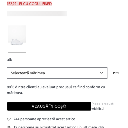
152,92 lei cu codul FINED
alb
Selectează mărimea
88% dintre clienți au evaluat produsul ca fiind conform cu
mărimea.
[node-product-
ADAUGĂ ÎN COȘ
wishlist]
244 persoane apreciează acest articol
12 persoane au vizualizat acest articol în ultimele 24h