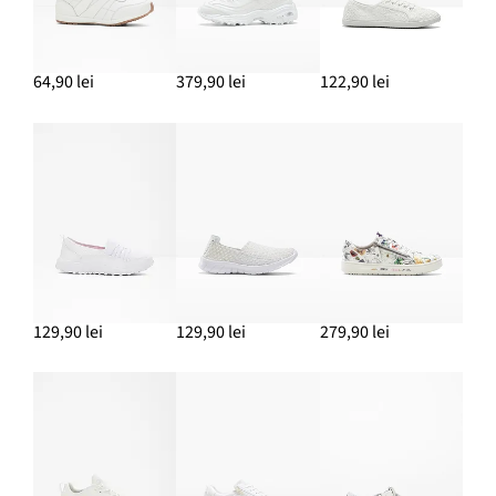
Colanți sport cu uscare rapidă
79,90 lei
64,90 lei
379,90 lei
122,90 lei
ADAUGĂ ÎN COȘ
Sutien sport cu susținere medie și aspect ușor lucios
49,90 lei
ADAUGĂ ÎN COȘ
129,90 lei
129,90 lei
279,90 lei