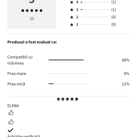
4
(1)
5,
Evaluare
numărul
3
(1)
Evaluarea
4,
Evaluare
de
medie
numărul
2
(0)
3,
20
Evaluare
voturi
5
de
numărul
1
(0)
2,
Evaluare
18.
voturi
de
numărul
1,
1.
voturi
de
numărul
Produsul a fost evaluat ca:
1.
voturi
de
0.
voturi
Compatibil cu
0.
88%
mărimea
Prea mare
0%
Prea mică
12%
Evaluare
5
ELENA
Achiziție verificată