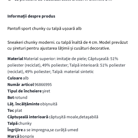
Informații despre produs
Pantofi sport chunky cu talpă ușoară alb
Sneakeri chunky moderni. cu talpă înaltă de 4 cm. Model prevăzut
cu șireturi pentru ajustarea lățimii și cusături decorative.
Material
Material superior: imitaţie de piele; Căptuşeală: 51%
poliester (reciclat), 49% poliester; Talpă interioară: 51% poliester
(reciclat), 49% poliester; Talpă: material sintetic
Culoare
alb
Număr articol
96866995
Tipul de încheiere
şiret
Bot
rotund
Lăț. încălțăminte
obișnuită
Toc
plat
Căptușeală interioară
căptuşită moale,detaşabilă
Talpă
chunky
Îngrijire
a se impregna,se curăță umed
Marcă
bonprix