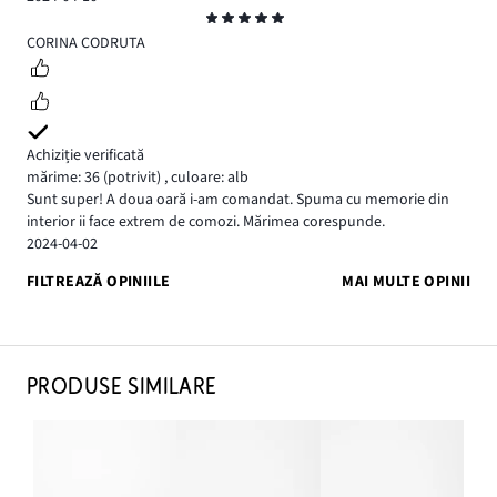
Evaluare
5
CORINA CODRUTA
Achiziție verificată
mărime: 36
(potrivit)
,
culoare: alb
Sunt super! A doua oară i-am comandat. Spuma cu memorie din
interior ii face extrem de comozi. Mărimea corespunde.
2024-04-02
FILTREAZĂ OPINIILE
MAI MULTE OPINII
PRODUSE SIMILARE