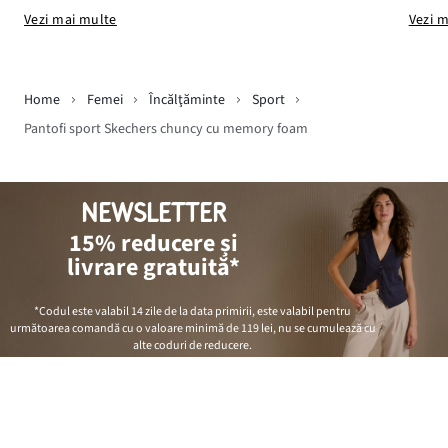
Vezi mai multe
Vezi 
Home
Femei
Încălţăminte
Sport
Pantofi sport Skechers chuncy cu memory foam
NEWSLETTER
15% reducere și
livrare gratuită*
*Codul este valabil 14 zile de la data primirii, este valabil pentru
următoarea comandă cu o valoare minimă de
119 lei
, nu se cumulează cu
alte coduri de reducere.