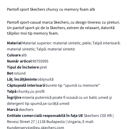
Pantofi sport Skechers chuncy cu memory foam alb
Pantofi sport-casual marca Skechers, cu design tineresc cu şireturi.
Un pantof sport-şic de la Skechers, extrem de relaxant, datorită
tălpilor moi tip memory foam.
Material
Material superior: material sintetic, piele; Talpă interioară:
material sintetic; Talpă: material sintetic
Culoare
alb
Număr articol
90755095
Tipul de încheiere
şiret
Bot
rotund
Lăț. încălțăminte
obișnuită
Căptușeală interioară
burete tip "spumă cu memorie"
Talpă
chunky,cu profil
Îngrijire
mizeria puternică poate fi scoasă cu un batic umed şi
detergent tip spumă,se curăță umed
Marcă
skechers
Entitate comercială responsabilă în fața UE
Skechers CEE Kft |
Revesz Street 27 | 1138 Budapesta | Ungaria, E-mail:
Kundenservice@eu.skechers.com