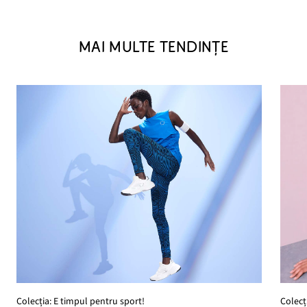
MAI MULTE TENDINȚE
Colecția: E timpul pentru sport!
Colecț