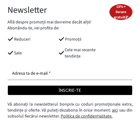
Newsletter
15% +
livrare
gratuită*
Află despre promoții mai devreme decât alții!
Abonându-te, vei profita de:
Reduceri
Promoții
Cele mai recente
Sale
tendințe
Adresa ta de e-mail *
ÎNSCRIE-TE
Vă abonați la newsletterul bonprix cu coduri promoționale extra,
tendințe și oferte. Vă puteți dezabona în orice moment:
aici
sau din
subsolul fiecărui newsletter.
Politica de confidențialitate.