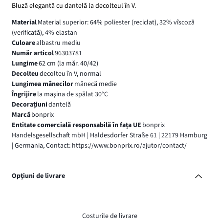
Bluză elegantă cu dantelă la decolteul în V.
Material
Material superior: 64% poliester (reciclat), 32% vîscoză
(verificată), 4% elastan
Culoare
albastru mediu
Număr articol
96303781
Lungime
62 cm (la măr. 40/42)
Decolteu
decolteu în V, normal
Lungimea mânecilor
mânecă medie
Îngrijire
la maşina de spălat 30°C
Decorațiuni
dantelă
Marcă
bonprix
Entitate comercială responsabilă în fața UE
bonprix
Handelsgesellschaft mbH | Haldesdorfer Straße 61 | 22179 Hamburg
| Germania, Contact: https://www.bonprix.ro/ajutor/contact/
Opțiuni de livrare
Costurile de livrare