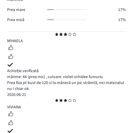
Prea mare
17%
Prea mică
17%
Evaluare
3
MIHAELA
Achiziție verificată
mărime: 44
(prea mic)
,
culoare: violet-orhidee fumuriu
Prea fixa pt bust de 120 si la mânecă un pic strâmtă, nici materialul
nu I chiar ok.
2026-06-21
Evaluare
3
VIVIANA