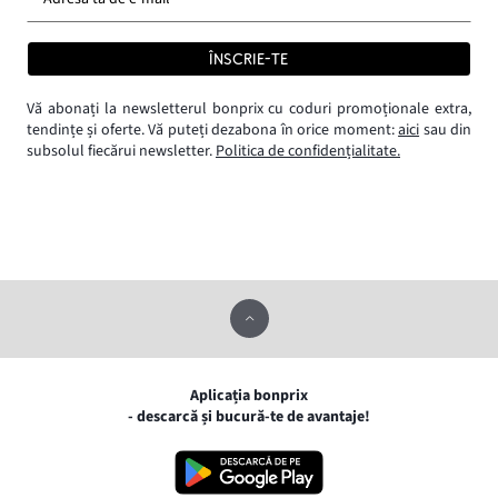
ÎNSCRIE-TE
Vă abonați la newsletterul bonprix cu coduri promoționale extra,
tendințe și oferte. Vă puteți dezabona în orice moment:
aici
sau din
subsolul fiecărui newsletter.
Politica de confidențialitate.
Aplicația bonprix
- descarcă și bucură-te de avantaje!