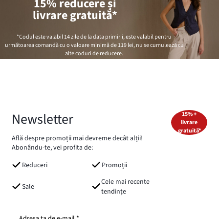
15% reducere și
livrare gratuită*
*Codul este valabil 14 zile de la data primirii, este valabil pentru
următoarea comandă cu o valoare minimă de
119 lei
, nu se cumulează cu
alte coduri de reducere.
Newsletter
15% +
livrare
gratuită*
Află despre promoții mai devreme decât alții!
Abonându-te, vei profita de:
Reduceri
Promoții
Cele mai recente
Sale
tendințe
Adresa ta de e-mail *