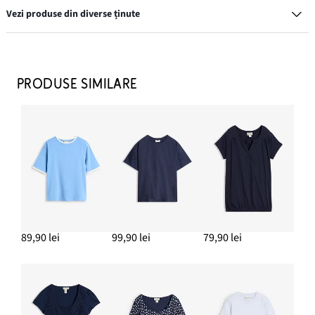
Vezi produse din diverse ținute
Pantaloni Marlene cu dungi subțiri
179,90 lei
PRODUSE SIMILARE
ADAUGĂ ÎN COȘ
Pantofi loafer cu cataramă
127,90 lei
ADAUGĂ ÎN COȘ
Sacou cu dungi subțiri
89,90 lei
89,90 lei
99,90 lei
79,90 lei
ADAUGĂ ÎN COȘ