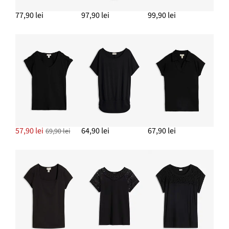
219,90 lei
77,90 lei
97,90 lei
99,90 lei
ADAUGĂ ÎN COȘ
Pantofi sport cu platformă din pânză de bumbac
124,90 lei
ADAUGĂ ÎN COȘ
57,90 lei
64,90 lei
67,90 lei
69,90 lei