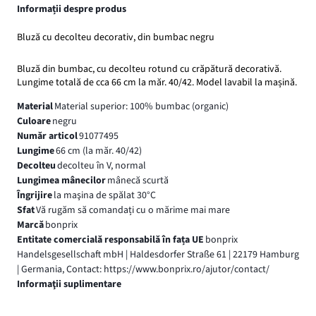
Informații despre produs
Bluză cu decolteu decorativ, din bumbac negru
Bluză din bumbac, cu decolteu rotund cu crăpătură decorativă.
Lungime totală de cca 66 cm la măr. 40/42. Model lavabil la mașină.
Material
Material superior: 100% bumbac (organic)
Culoare
negru
Număr articol
91077495
Lungime
66 cm (la măr. 40/42)
Decolteu
decolteu în V, normal
Lungimea mânecilor
mânecă scurtă
Îngrijire
la maşina de spălat 30°C
Sfat
Vă rugăm să comandați cu o mărime mai mare
Marcă
bonprix
Entitate comercială responsabilă în fața UE
bonprix
Handelsgesellschaft mbH | Haldesdorfer Straße 61 | 22179 Hamburg
| Germania, Contact: https://www.bonprix.ro/ajutor/contact/
Informaţii suplimentare