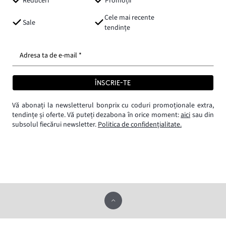
Reduceri
Promoții
Cele mai recente
Sale
tendințe
Adresa ta de e-mail *
ÎNSCRIE-TE
Vă abonați la newsletterul bonprix cu coduri promoționale extra,
tendințe și oferte. Vă puteți dezabona în orice moment:
aici
sau din
subsolul fiecărui newsletter.
Politica de confidențialitate.