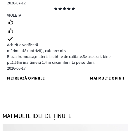
2026-07-12
Evaluare
5
VIOLETA
Achiziție verificată
mărime: 48
(potrivit)
,
culoare: oliv
Bluza frumoasa,material subtire de calitate.Se aseaza f. bine
pt.1.56m inaltime si 1.4 m circumferinta pe solduri.
2026-06-17
FILTREAZĂ OPINIILE
MAI MULTE OPINII
MAI MULTE IDEI DE ȚINUTE