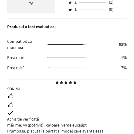
de
medie
numărul
2
(1)
3,
76
Evaluare
voturi
5
de
numărul
1
(0)
2,
Evaluare
71.
voturi
de
numărul
1,
3.
voturi
de
numărul
Produsul a fost evaluat ca:
1.
voturi
de
1.
voturi
Compatibil cu
0.
92%
mărimea
Prea mare
1%
Prea mică
7%
Evaluare
5
SORINA
Achiziție verificată
mărime: 44
(potrivit)
,
culoare: verde eucalipt
Frumoasa, placuta la purtat si model care avantajeaza.