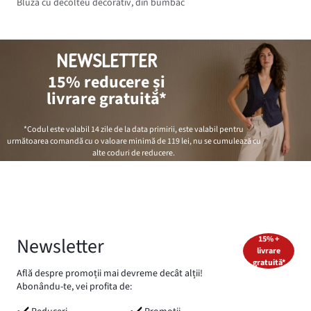
Bluză cu decolteu decorativ, din bumbac
NEWSLETTER
15% reducere și
livrare gratuită*
*Codul este valabil 14 zile de la data primirii, este valabil pentru
următoarea comandă cu o valoare minimă de
119 lei
, nu se cumulează cu
alte coduri de reducere.
Newsletter
15% +
livrare
gratuită*
Află despre promoții mai devreme decât alții!
Abonându-te, vei profita de: