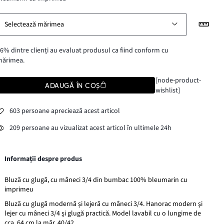
Selectează mărimea
6% dintre clienți au evaluat produsul ca fiind conform cu
mărimea.
[node-product-
ADAUGĂ ÎN COȘ
wishlist]
603 persoane apreciează acest articol
209 persoane au vizualizat acest articol în ultimele 24h
Informații despre produs
Bluză cu glugă, cu mâneci 3/4 din bumbac 100% bleumarin cu
imprimeu
Bluză cu glugă modernă și lejeră cu mâneci 3/4. Hanorac modern şi
lejer cu mâneci 3/4 şi glugă practică. Model lavabil cu o lungime de
cca. 64 cm la măr. 40/42.