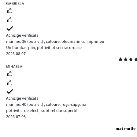
5
GABRIELA
Achiziție verificată
mărime: 36
(potrivit)
,
culoare: bleumarin cu imprimeu
Un bumbac plin, potrivit pt seri racoroase
2026-08-07
Evaluare
5
MIHAELA
Achiziție verificată
mărime: 40
(potrivit)
,
culoare: roşu-căpşună
potrivit si de efect , subtirel dar superb!
2026-07-08
mai multe 