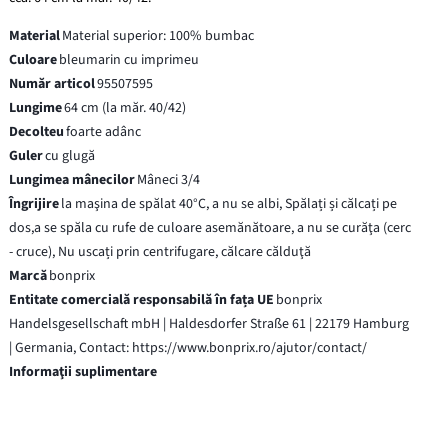
Material
Material superior: 100% bumbac
Culoare
bleumarin cu imprimeu
Număr articol
95507595
Lungime
64 cm (la măr. 40/42)
Decolteu
foarte adânc
Guler
cu glugă
Lungimea mânecilor
Mâneci 3/4
Îngrijire
la maşina de spălat 40°C, a nu se albi, Spălați și călcați pe
dos,a se spăla cu rufe de culoare asemănătoare, a nu se curăţa (cerc
- cruce), Nu uscați prin centrifugare, călcare călduţă
Marcă
bonprix
Entitate comercială responsabilă în fața UE
bonprix
Handelsgesellschaft mbH | Haldesdorfer Straße 61 | 22179 Hamburg
| Germania, Contact: https://www.bonprix.ro/ajutor/contact/
Informaţii suplimentare