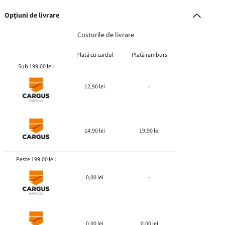
Opțiuni de livrare
Costurile de livrare
Plată cu cardul
Plată ramburs
Sub 199,00 lei:
12,90 lei
-
14,90 lei
19,90 lei
Peste 199,00 lei:
0,00 lei
-
0,00 lei
0,00 lei