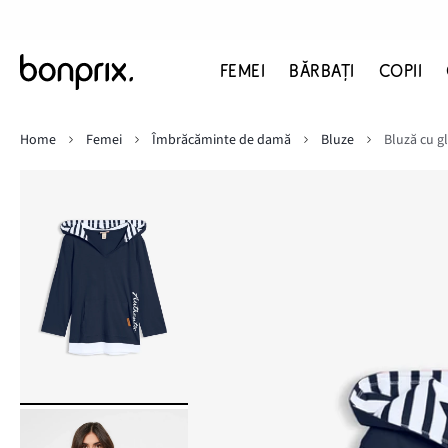
FEMEI
BĂRBAŢI
COPII
Home
Femei
Îmbrăcăminte de damă
Bluze
Bluză cu g