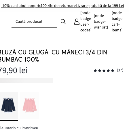
-10% cu clubul bonprix
100 zile de returnare
Livrare gratuită de la 199 Lei
[node-
[node-
[node-
badge-
badge-
Caută produsul
badge-
user-
cart-
wishlist]
codes]
items]
BLUZĂ CU GLUGĂ, CU MÂNECI 3/4 DIN
BUMBAC 100%
79,90 lei
(37)
leumarin cu imprimeu