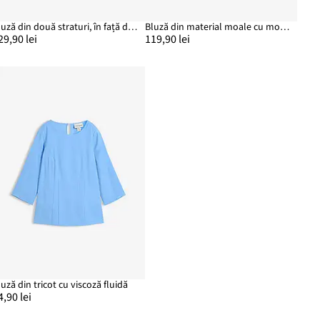
Bluză din două straturi, în față din amestec moale de viscoză (set/2 buc.)
Bluză din material moale cu modal
29,90 lei
119,90 lei
luză din tricot cu viscoză fluidă
4,90 lei