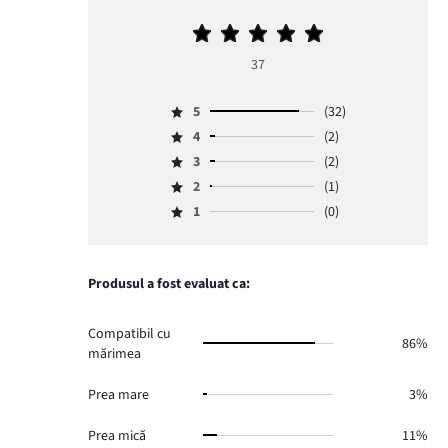
Evaluarea
medie
37
5
5
(32)
Evaluare
4
(2)
5,
Evaluare
numărul
3
(2)
4,
Evaluare
de
numărul
2
(1)
3,
Evaluare
voturi
de
numărul
1
(0)
2,
32.
Evaluare
voturi
de
numărul
1,
2.
voturi
de
numărul
2.
voturi
de
Produsul a fost evaluat ca:
1.
voturi
0.
Compatibil cu
86%
mărimea
Prea mare
3%
Prea mică
11%