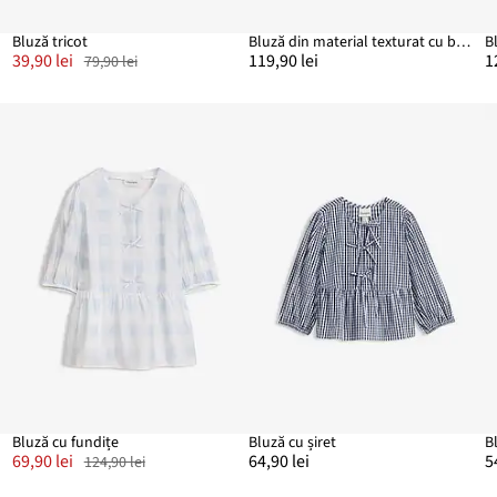
Bluză tricot
Bluză din material texturat cu bumbac
39,90 lei
119,90 lei
1
79,90 lei
0%
Bluză cu fundițe
Bluză cu șiret
B
69,90 lei
64,90 lei
5
124,90 lei