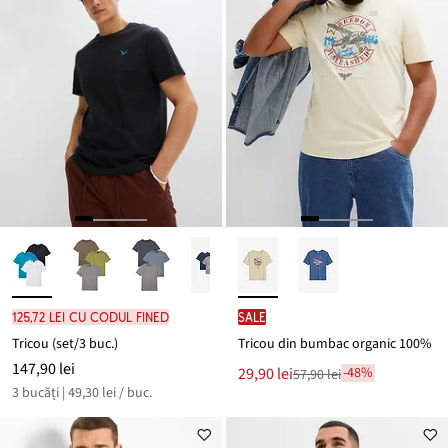
125,72 lei cu codul FINED
SALE
Tricou (set/3 buc.)
Tricou din bumbac organic 100%
147,90 lei
Noul
29,90 lei
-48%
57,90 lei
Reducere
preț
3 bucăți | 49,30 lei / buc.
de
este
preț
57,90 lei