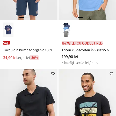
SALE
169,92 lei cu codul FINED
Tricou din bumbac organic 100%
Tricou cu decolteu în V (set/5 buc.)
199,90 lei
Noul
34,90 lei
-30%
49,90 lei
Reducere
preț
5 bucăți | 39,98 lei / buc.
de
este
preț
49,90 lei