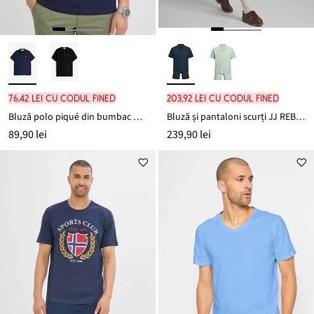
76,42 lei cu codul FINED
203,92 lei cu codul FINED
Bluză polo piqué din bumbac organic 100%
Bluză și pantaloni scurți JJ REBEL (set/2 piese)
89,90 lei
239,90 lei