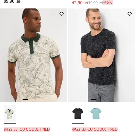
89,90 lei
Noul
42,90 lei
-46%
79,90 lei
Reducere
preț
de
este
preț
79,90 lei
84,92 lei cu codul FINED
49,22 lei cu codul FINED