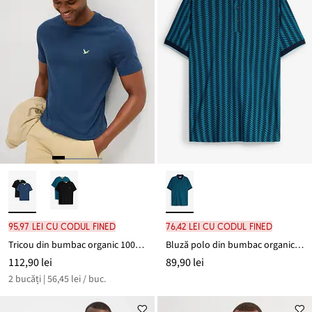
95,97 lei cu codul FINED
76,42 lei cu codul FINED
Tricou din bumbac organic 100% (set/2 buc,)
Bluză polo din bumbac organic 100% cu model grafic
112,90 lei
89,90 lei
2 bucăți | 56,45 lei / buc.