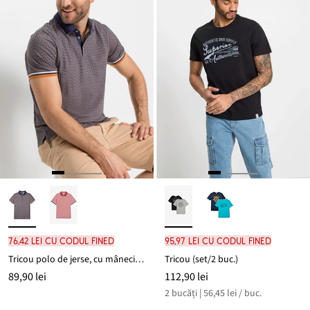
76,42 lei cu codul FINED
95,97 lei cu codul FINED
Tricou polo de jerse, cu mâneci scurte, din bumbac organic 100%
Tricou (set/2 buc.)
89,90 lei
112,90 lei
2 bucăți | 56,45 lei / buc.