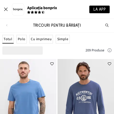
Aplicația bonprix
LA APP
TRICOURI PENTRU BĂRBAŢI
Ca
pr
Totul
Polo
Cu imprimeu
Simple
209 Produse