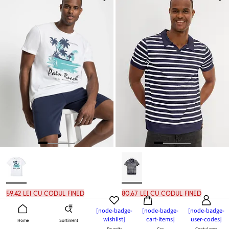
59,42 lei cu codul FINED
80,67 lei cu codul FINED
Tricou din bumbac organic 100%
Bluză polo cu bumbac organic
[node-badge-
[node-badge-
[node-badge-
69,90 lei
94,90 lei
wishlist]
cart-items]
user-codes]
Sortiment
Home