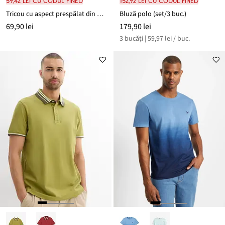
59,42 lei cu codul FINED
152,92 lei cu codul FINED
Tricou cu aspect prespălat din bumbac organic
Bluză polo (set/3 buc.)
69,90 lei
179,90 lei
3 bucăți | 59,97 lei / buc.