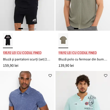
135,92 lei cu codul FINED
118,92 lei cu codul FINED
Bluză şi pantaloni scurți (set/2piese) din bumbac organic gros
Bluză polo cu fermoar din bumbac 100%
159,90 lei
139,90 lei