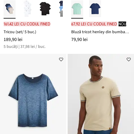
161,42 lei cu codul FINED
67,92 lei cu codul FINED
nou
Tricou (set/ 5 buc.)
Bluză tricot henley din bumbac organic 100%
189,90 lei
79,90 lei
5 bucăți | 37,98 lei / buc.