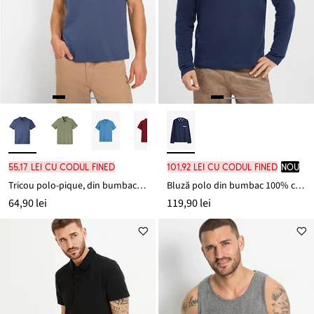
55,17 lei cu codul FINED
101,92 lei cu codul FINED
nou
Tricou polo-pique, din bumbac organic 100%
Bluză polo din bumbac 100% cu detalii în carouri
64,90 lei
119,90 lei