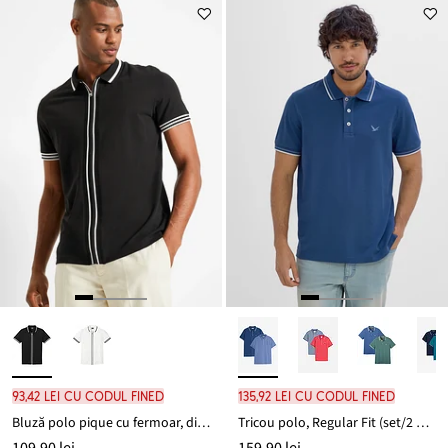
93,42 lei cu codul FINED
135,92 lei cu codul FINED
Bluză polo pique cu fermoar, din bumbac 100%
Tricou polo, Regular Fit (set/2 buc.)