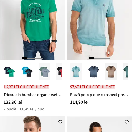
112,97 lei cu codul FINED
97,67 lei cu codul FINED
Tricou din bumbac organic (set/2 buc.)
Bluză polo piquè cu aspect prespălat
132,90 lei
114,90 lei
2 bucăți | 66,45 lei / buc.