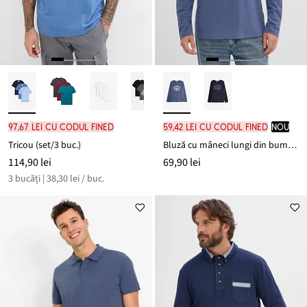
97,67 lei cu codul FINED
59,42 lei cu codul FINED
nou
Tricou (set/3 buc.)
Bluză cu mâneci lungi din bumbac organic 100%
114,90 lei
69,90 lei
3 bucăți | 38,30 lei / buc.