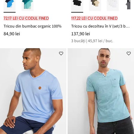
72,17 lei cu codul FINED
117,22 lei cu codul FINED
Tricou din bumbac organic 100%
Tricou cu decolteu în V (set/3 buc.)
84,90 lei
137,90 lei
3 bucăți | 45,97 lei / buc.