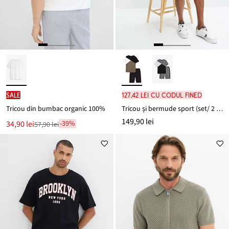
SALE
127,42 lei cu codul FINED
Tricou din bumbac organic 100%
Tricou și bermude sport (set/ 2 piese)
149,90 lei
Noul
34,90 lei
-39%
57,90 lei
Reducere
preț
de
este
preț
57,90 lei