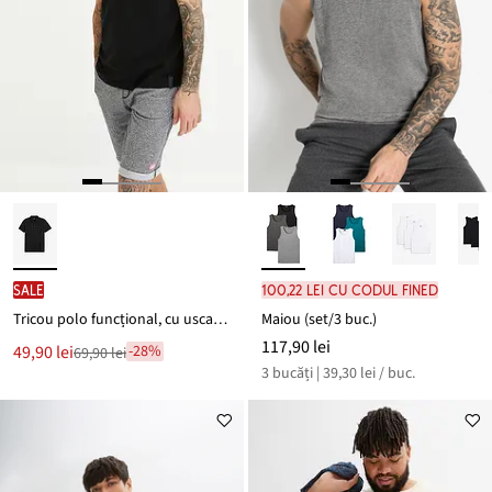
SALE
100,22 lei cu codul FINED
Tricou polo funcțional, cu uscare rapidă
Maiou (set/3 buc.)
117,90 lei
Noul
49,90 lei
-28%
69,90 lei
Reducere
preț
3 bucăți | 39,30 lei / buc.
de
este
preț
69,90 lei