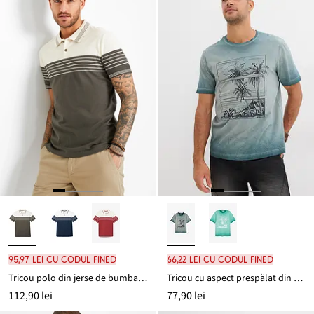
95,97 lei cu codul FINED
66,22 lei cu codul FINED
Tricou polo din jerse de bumbac 100%
Tricou cu aspect prespălat din bumbac organic
112,90 lei
77,90 lei