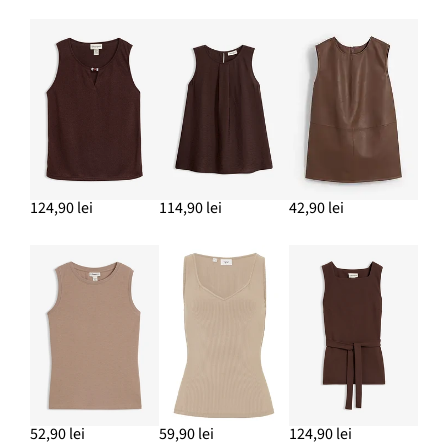
Bluză cu mânecuțe scurte, din crep texturat
89,90 lei
ADAUGĂ ÎN COȘ
124,90 lei
114,90 lei
42,90 lei
52,90 lei
59,90 lei
124,90 lei