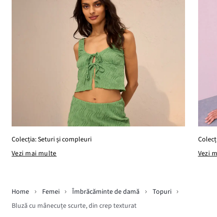
Colecț
Colecția: Seturi și compleuri
Vezi 
Vezi mai multe
Home
Femei
Îmbrăcăminte de damă
Topuri
Bluză cu mânecuțe scurte, din crep texturat