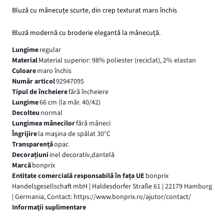
Bluză cu mânecuțe scurte, din crep texturat maro închis
Bluză modernă cu broderie elegantă la mânecuță.
Lungime
regular
Material
Material superior: 98% poliester (reciclat), 2% elastan
Culoare
maro închis
Număr articol
92947095
Tipul de încheiere
fără încheiere
Lungime
66 cm (la măr. 40/42)
Decolteu
normal
Lungimea mânecilor
fără mâneci
Îngrijire
la maşina de spălat 30°C
Transparență
opac
Decorațiuni
inel decorativ,dantelă
Marcă
bonprix
Entitate comercială responsabilă în fața UE
bonprix
Handelsgesellschaft mbH | Haldesdorfer Straße 61 | 22179 Hamburg
| Germania, Contact: https://www.bonprix.ro/ajutor/contact/
Informaţii suplimentare