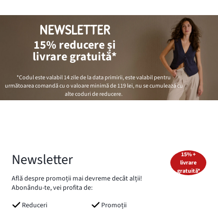
NEWSLETTER
15% reducere și
livrare gratuită*
*Codul este valabil 14 zile de la data primirii, este valabil pentru
următoarea comandă cu o valoare minimă de
119 lei
, nu se cumulează cu
alte coduri de reducere.
Newsletter
15% +
livrare
gratuită*
Află despre promoții mai devreme decât alții!
Abonându-te, vei profita de:
Reduceri
Promoții