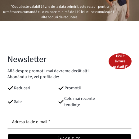
*Codul este valabil 14 zile de la data primirii, este valabil pentru
următoarea comandă cu o valoare minimă de
119 lei
, nu se cumulează cu
alte coduri de reducere.
Newsletter
15% +
livrare
gratuită*
Află despre promoții mai devreme decât alții!
Abonându-te, vei profita de:
Reduceri
Promoții
Cele mai recente
Sale
tendințe
Adresa ta de e-mail *
ÎNSCRIE-TE