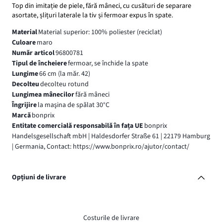
Top din imitație de piele, fără mâneci, cu cusături de separare
asortate, șlițuri laterale la tiv și fermoar expus în spate.
Material
Material superior: 100% poliester (reciclat)
Culoare
maro
Număr articol
96800781
Tipul de încheiere
fermoar, se închide la spate
Lungime
66 cm (la măr. 42)
Decolteu
decolteu rotund
Lungimea mânecilor
fără mâneci
Îngrijire
la maşina de spălat 30°C
Marcă
bonprix
Entitate comercială responsabilă în fața UE
bonprix
Handelsgesellschaft mbH | Haldesdorfer Straße 61 | 22179 Hamburg
| Germania, Contact: https://www.bonprix.ro/ajutor/contact/
Opțiuni de livrare
Costurile de livrare