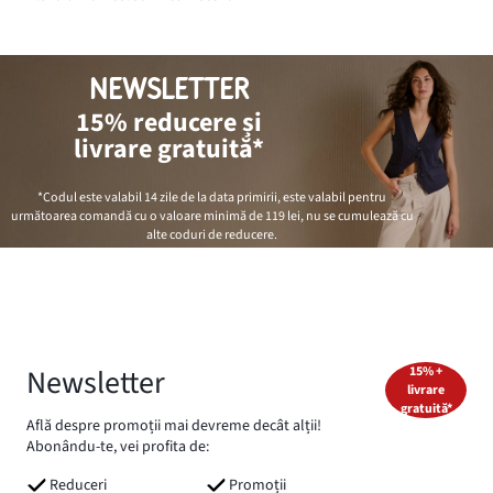
NEWSLETTER
15% reducere și
livrare gratuită*
*Codul este valabil 14 zile de la data primirii, este valabil pentru
următoarea comandă cu o valoare minimă de
119 lei
, nu se cumulează cu
alte coduri de reducere.
Newsletter
15% +
livrare
gratuită*
Află despre promoții mai devreme decât alții!
Abonându-te, vei profita de:
Reduceri
Promoții