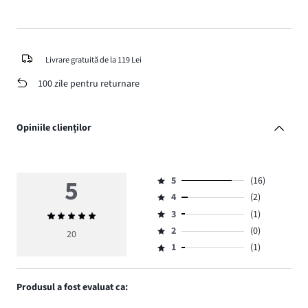
Livrare gratuită de la 119 Lei
100 zile pentru returnare
Opiniile clienților
5
5
(16)
Evaluare
4
(2)
5,
Evaluare
numărul
3
(1)
Evaluarea
4,
Evaluare
de
medie
numărul
2
(0)
3,
20
Evaluare
voturi
5
de
numărul
1
(1)
2,
Evaluare
16.
voturi
de
numărul
1,
2.
voturi
de
numărul
Produsul a fost evaluat ca:
1.
voturi
de
0.