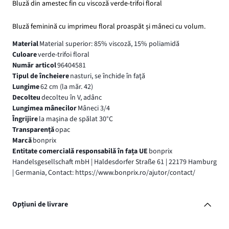
Bluză din amestec fin cu viscoză verde-trifoi floral
Bluză feminină cu imprimeu floral proaspăt și mâneci cu volum.
Material
Material superior: 85% viscoză, 15% poliamidă
Culoare
verde-trifoi floral
Număr articol
96404581
Tipul de încheiere
nasturi, se închide în faţă
Lungime
62 cm (la măr. 42)
Decolteu
decolteu în V, adânc
Lungimea mânecilor
Mâneci 3/4
Îngrijire
la maşina de spălat 30°C
Transparență
opac
Marcă
bonprix
Entitate comercială responsabilă în fața UE
bonprix
Handelsgesellschaft mbH | Haldesdorfer Straße 61 | 22179 Hamburg
| Germania, Contact: https://www.bonprix.ro/ajutor/contact/
Opțiuni de livrare