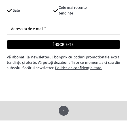
Cele mai recente
Sale
tendințe
Adresa ta de e-mail *
ÎNSCRIE-TE
Vă abonați la newsletterul bonprix cu coduri promoționale extra,
tendințe și oferte. Vă puteți dezabona în orice moment:
aici
sau din
subsolul fiecărui newsletter.
Politica de confidențialitate.