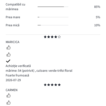
voturi
Compatibil cu
1.
85%
mărimea
Prea mare
5%
Prea mică
10%
Evaluare
4
MARICICA
Achiziție verificată
mărime: 54
(potrivit)
,
culoare: verde-trifoi floral
Foarte frumoasă
2026-07-29
Evaluare
5
CARMEN