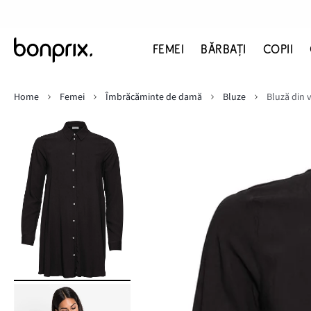
FEMEI
BĂRBAŢI
COPII
Home
Femei
Îmbrăcăminte de damă
Bluze
Bluză din 