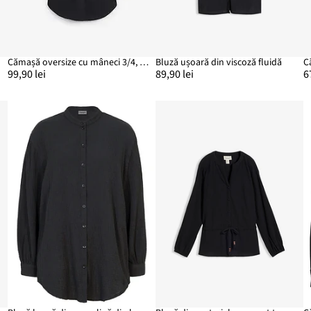
Cămașă oversize cu mâneci 3/4, din bumbac
Bluză ușoară din viscoză fluidă
C
99,90 lei
89,90 lei
6