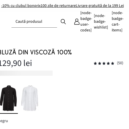
-10% cu clubul bonprix
100 zile de returnare
Livrare gratuită de la 199 Lei
[node-
[node-
[node-
badge-
badge-
Caută produsul
badge-
user-
cart-
wishlist]
codes]
items]
BLUZĂ DIN VISCOZĂ 100%
129,90 lei
(50)
negru