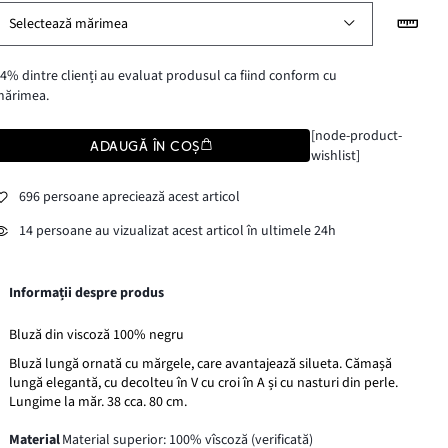
Selectează mărimea
4% dintre clienți au evaluat produsul ca fiind conform cu
mărimea.
[node-product-
ADAUGĂ ÎN COȘ
wishlist]
696 persoane apreciează acest articol
14 persoane au vizualizat acest articol în ultimele 24h
Informații despre produs
Bluză din viscoză 100% negru
Bluză lungă ornată cu mărgele, care avantajează silueta. Cămașă
lungă elegantă, cu decolteu în V cu croi în A și cu nasturi din perle.
Lungime la măr. 38 cca. 80 cm.
Material
Material superior: 100% vîscoză (verificată)