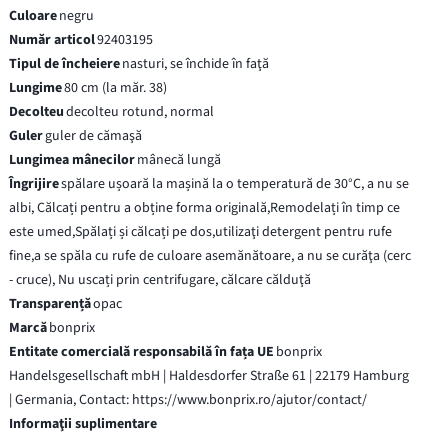
Culoare
negru
Număr articol
92403195
Tipul de încheiere
nasturi, se închide în faţă
Lungime
80 cm (la măr. 38)
Decolteu
decolteu rotund, normal
Guler
guler de cămaşă
Lungimea mânecilor
mânecă lungă
Îngrijire
spălare ușoară la mașină la o temperatură de 30°C, a nu se
albi, Călcați pentru a obține forma originală,Remodelați în timp ce
este umed,Spălați și călcați pe dos,utilizaţi detergent pentru rufe
fine,a se spăla cu rufe de culoare asemănătoare, a nu se curăţa (cerc
- cruce), Nu uscați prin centrifugare, călcare călduţă
Transparență
opac
Marcă
bonprix
Entitate comercială responsabilă în fața UE
bonprix
Handelsgesellschaft mbH | Haldesdorfer Straße 61 | 22179 Hamburg
| Germania, Contact: https://www.bonprix.ro/ajutor/contact/
Informaţii suplimentare