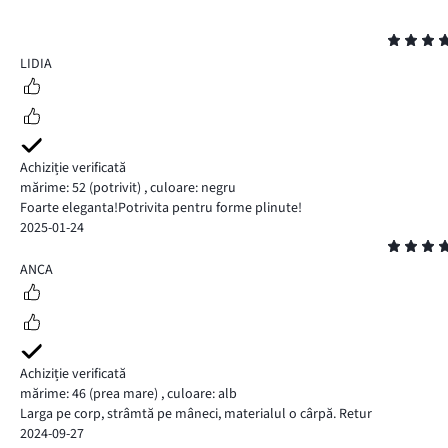
Evaluare
5
LIDIA
Achiziție verificată
mărime: 52
(potrivit)
,
culoare: negru
Foarte eleganta!Potrivita pentru forme plinute!
2025-01-24
Evaluare
5
ANCA
Achiziție verificată
mărime: 46
(prea mare)
,
culoare: alb
Larga pe corp, strâmtă pe mâneci, materialul o cârpă. Retur
2024-09-27