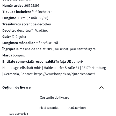
Număr articol
96525895
Tipul de încheiere
fără încheiere
Lungime
60 cm (la măr. 36/38)
Trăsături
cu accent pe decolteu
Decolteu
decolteu în V, adânc
Guler
fără guler
Lungimea mânecilor
mânecă scurtă
Îngrijire
la maşina de spălat 30°C, Nu uscați prin centrifugare
Marcă
bonprix
Entitate comercială responsabilă în fața UE
bonprix
Handelsgesellschaft mbH | Haldesdorfer Straße 61 | 22179 Hamburg
| Germania, Contact: https://www.bonprix.ro/ajutor/contact/
Opțiuni de livrare
Costurile de livrare
Plată cu cardul
Plată ramburs
Sub 199,00 lei: