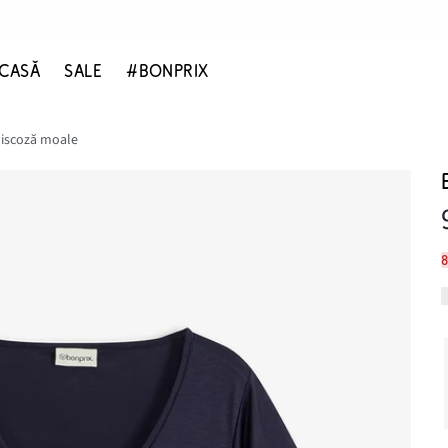
CASĂ
SALE
#BONPRIX
viscoză moale
8