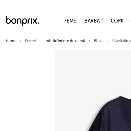
FEMEI
BĂRBAŢI
COPII
Home
Femei
Îmbrăcăminte de damă
Bluze
Bluză din 