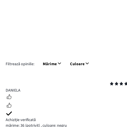
Filtrează opiniile:
Mărime
Culoare
Evaluare
5
DANIELA
Achiziție verificată
mărime: 36
(potrivit)
,
culoare: negru