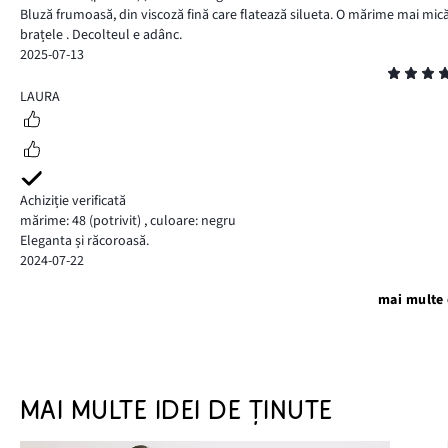
Bluză frumoasă, din viscoză fină care flatează silueta. O mărime mai mică
brațele . Decolteul e adânc.
2025-07-13
Evaluare
5
LAURA
Achiziție verificată
mărime: 48
(potrivit)
,
culoare: negru
Eleganta și răcoroasă.
2024-07-22
mai multe 
MAI MULTE IDEI DE ȚINUTE