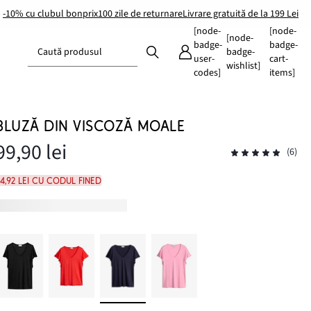
-10% cu clubul bonprix
100 zile de returnare
Livrare gratuită de la 199 Lei
[node-
[node-
[node-
badge-
badge-
Caută produsul
badge-
user-
cart-
wishlist]
codes]
items]
BLUZĂ DIN VISCOZĂ MOALE
99,90 lei
(6)
4,92 lei cu codul FINED