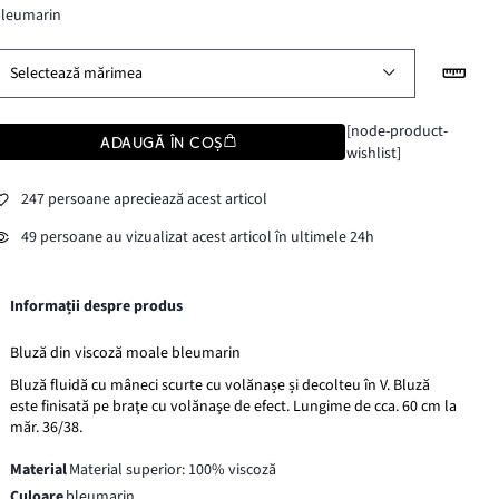
bleumarin
Selectează mărimea
[node-product-
ADAUGĂ ÎN COȘ
wishlist]
247 persoane apreciează acest articol
49 persoane au vizualizat acest articol în ultimele 24h
Informații despre produs
Bluză din viscoză moale bleumarin
Bluză fluidă cu mâneci scurte cu volănașe și decolteu în V. Bluză
este finisată pe braţe cu volănaşe de efect. Lungime de cca. 60 cm la
măr. 36/38.
Material
Material superior: 100% viscoză
Culoare
bleumarin