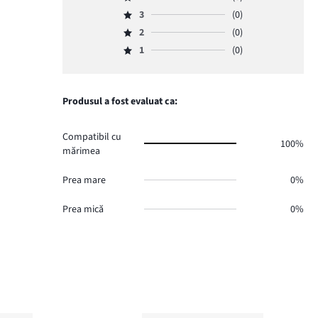
Evaluare
numărul
3
(0)
4,
Evaluare
de
numărul
2
(0)
3,
Evaluare
voturi
de
numărul
1
(0)
2,
6.
Evaluare
voturi
de
numărul
1,
0.
voturi
de
numărul
0.
voturi
de
Produsul a fost evaluat ca:
0.
voturi
0.
Compatibil cu
100%
mărimea
Prea mare
0%
Prea mică
0%