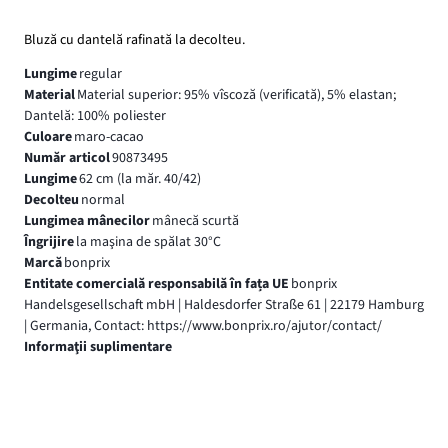
Bluză cu dantelă rafinată la decolteu.
Lungime
regular
Material
Material superior: 95% vîscoză (verificată), 5% elastan;
Dantelă: 100% poliester
Culoare
maro-cacao
Număr articol
90873495
Lungime
62 cm (la măr. 40/42)
Decolteu
normal
Lungimea mânecilor
mânecă scurtă
Îngrijire
la maşina de spălat 30°C
Marcă
bonprix
Entitate comercială responsabilă în fața UE
bonprix
Handelsgesellschaft mbH | Haldesdorfer Straße 61 | 22179 Hamburg
| Germania, Contact: https://www.bonprix.ro/ajutor/contact/
Informaţii suplimentare