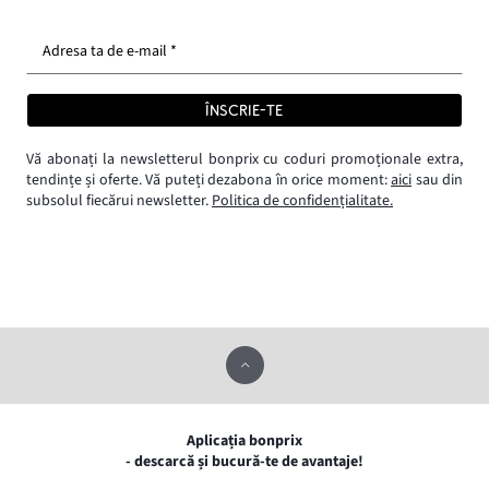
Adresa ta de e-mail *
ÎNSCRIE-TE
Vă abonați la newsletterul bonprix cu coduri promoționale extra,
tendințe și oferte. Vă puteți dezabona în orice moment:
aici
sau din
subsolul fiecărui newsletter.
Politica de confidențialitate.
Aplicația bonprix
- descarcă și bucură-te de avantaje!