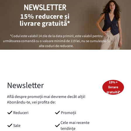
NEWSLETTER
15% reducere și
livrare gratuită*
*Codul este valabil 14 zile de la data primirii, este valabil pentru
următoarea comandă cu o valoare minimă de
119 lei
, nu se cumulează cu
alte coduri de reducere.
Newsletter
15% +
livrare
gratuită*
Află despre promoții mai devreme decât alții!
Abonându-te, vei profita de:
Reduceri
Promoții
Cele mai recente
Sale
tendințe