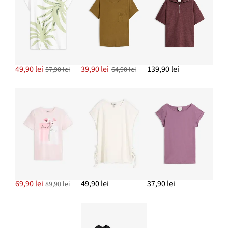
Cercei cu șurub, cu aspect șifonat
57,90 lei
ADAUGĂ ÎN COȘ
49,90 lei
39,90 lei
139,90 lei
57,90 lei
64,90 lei
Brățară metalică elastică
84,90 lei
ADAUGĂ ÎN COȘ
69,90 lei
49,90 lei
37,90 lei
89,90 lei