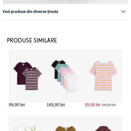
Vezi produse din diverse ținute
PRODUSE SIMILARE
Balerini cu călcâi liber
124,90 lei
ADAUGĂ ÎN COȘ
Blugi Wide Leg, Mid Waist, Low Stretch
169,90 lei
99,90 lei
169,90 lei
39,90 lei
64,90 lei
ADAUGĂ ÎN COȘ