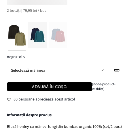
2 bucăți | 79,95 lei / buc.
negru+oliv
Selectează mărimea
[node-product-
ADAUGĂ ÎN COȘ
wishlist]
80 persoane apreciează acest articol
Informații despre produs
Bluză henley cu mâneci lungi din bumbac organic 100% (set/2 buc.)