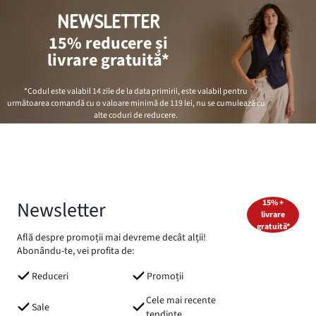
NEWSLETTER
15% reducere și
livrare gratuită*
*Codul este valabil 14 zile de la data primirii, este valabil pentru
următoarea comandă cu o valoare minimă de
119 lei
, nu se cumulează cu
alte coduri de reducere.
Newsletter
15% +
livrare
gratuită*
Află despre promoții mai devreme decât alții!
Abonându-te, vei profita de:
Reduceri
Promoții
Cele mai recente
Sale
tendințe