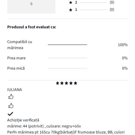
de
medie
numărul
2
(0)
3,
6
Evaluare
voturi
5
de
numărul
1
(0)
2,
Evaluare
5.
voturi
de
numărul
1,
1.
voturi
de
numărul
Produsul a fost evaluat ca:
0.
voturi
de
0.
voturi
Compatibil cu
0.
100%
mărimea
Prea mare
0%
Prea mică
0%
Evaluare
5
IULIANA
Achiziție verificată
mărime: 44
(potrivit)
,
culoare: negru+oliv
Perfn mărimea pt 165cu 70kg(bărbați)F frumoase bluze, BB, culori