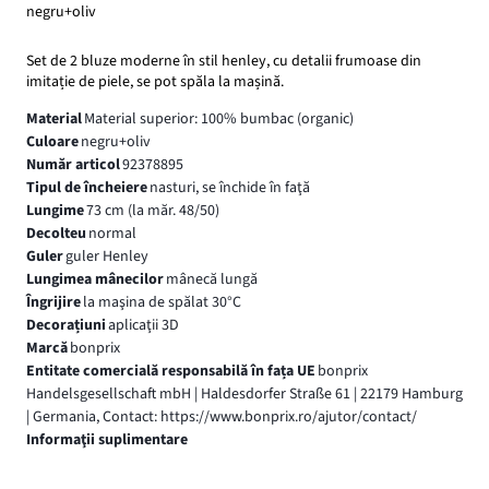
negru+oliv
Set de 2 bluze moderne în stil henley, cu detalii frumoase din
imitație de piele, se pot spăla la mașină.
Material
Material superior: 100% bumbac (organic)
Culoare
negru+oliv
Număr articol
92378895
Tipul de încheiere
nasturi, se închide în faţă
Lungime
73 cm (la măr. 48/50)
Decolteu
normal
Guler
guler Henley
Lungimea mânecilor
mânecă lungă
Îngrijire
la maşina de spălat 30°C
Decorațiuni
aplicaţii 3D
Marcă
bonprix
Entitate comercială responsabilă în fața UE
bonprix
Handelsgesellschaft mbH | Haldesdorfer Straße 61 | 22179 Hamburg
| Germania, Contact: https://www.bonprix.ro/ajutor/contact/
Informaţii suplimentare