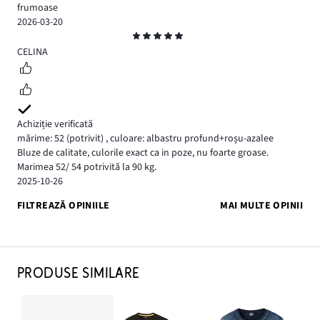
frumoase
2026-03-20
Evaluare
5
CELINA
Achiziție verificată
mărime: 52
(potrivit)
,
culoare: albastru profund+roșu-azalee
Bluze de calitate, culorile exact ca in poze, nu foarte groase.
Marimea 52/ 54 potrivită la 90 kg.
2025-10-26
FILTREAZĂ OPINIILE
MAI MULTE OPINII
PRODUSE SIMILARE