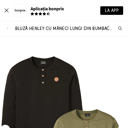
Aplicația bonprix
LA APP
BLUZĂ HENLEY CU MÂNECI LUNGI DIN BUMBAC ORGANIC 100% (SET/2 BUC.)
Ca
pr