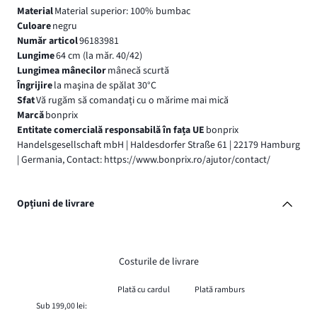
Material
Material superior: 100% bumbac
Culoare
negru
Număr articol
96183981
Lungime
64 cm (la măr. 40/42)
Lungimea mânecilor
mânecă scurtă
Îngrijire
la maşina de spălat 30°C
Sfat
Vă rugăm să comandați cu o mărime mai mică
Marcă
bonprix
Entitate comercială responsabilă în fața UE
bonprix
Handelsgesellschaft mbH | Haldesdorfer Straße 61 | 22179 Hamburg
| Germania, Contact: https://www.bonprix.ro/ajutor/contact/
Opțiuni de livrare
Costurile de livrare
Plată cu cardul
Plată ramburs
Sub 199,00 lei: