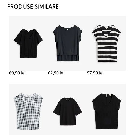
99,90 lei
PRODUSE SIMILARE
ADAUGĂ ÎN COȘ
Jachetă supradimensionată
209,90 lei
ADAUGĂ ÎN COȘ
69,90 lei
62,90 lei
97,90 lei