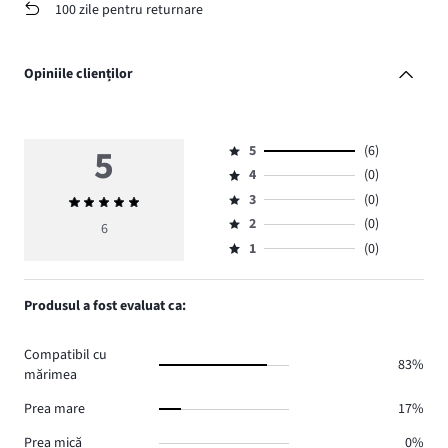
100 zile pentru returnare
Opiniile clienților
5
5
(6)
Evaluare
4
(0)
5,
Evaluare
numărul
3
(0)
Evaluarea
4,
Evaluare
de
medie
numărul
2
(0)
3,
6
Evaluare
voturi
5
de
numărul
1
(0)
2,
Evaluare
6.
voturi
de
numărul
1,
0.
voturi
de
numărul
Produsul a fost evaluat ca:
0.
voturi
de
0.
voturi
Compatibil cu
0.
83%
mărimea
Prea mare
17%
Prea mică
0%