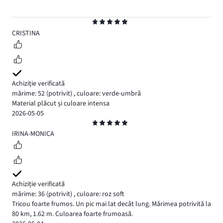
Evaluare
5
CRISTINA
Achiziție verificată
mărime: 52
(potrivit)
,
culoare: verde-umbră
Material plăcut și culoare intensa
2026-05-05
Evaluare
5
IRINA-MONICA
Achiziție verificată
mărime: 36
(potrivit)
,
culoare: roz soft
Tricou foarte frumos. Un pic mai lat decât lung. Mărimea potrivită la
80 km, 1.62 m. Culoarea foarte frumoasă.