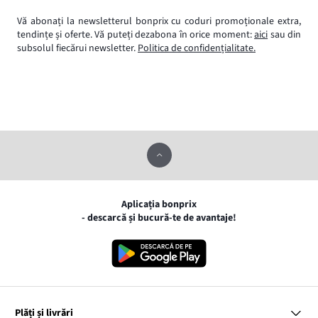
Vă abonați la newsletterul bonprix cu coduri promoționale extra,
tendințe și oferte. Vă puteți dezabona în orice moment:
aici
sau din
subsolul fiecărui newsletter.
Politica de confidențialitate.
Aplicația bonprix
- descarcă și bucură-te de avantaje!
Plăți și livrări