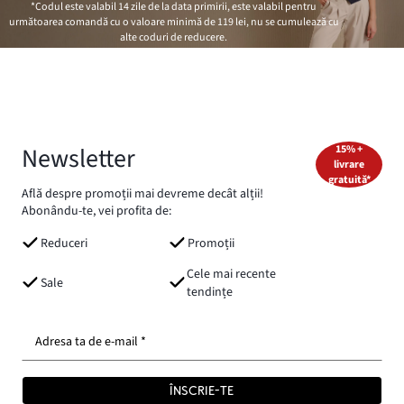
*Codul este valabil 14 zile de la data primirii, este valabil pentru
următoarea comandă cu o valoare minimă de
119 lei
, nu se cumulează cu
alte coduri de reducere.
Newsletter
15% +
livrare
gratuită*
Află despre promoții mai devreme decât alții!
Abonându-te, vei profita de:
Reduceri
Promoții
Cele mai recente
Sale
tendințe
Adresa ta de e-mail *
ÎNSCRIE-TE