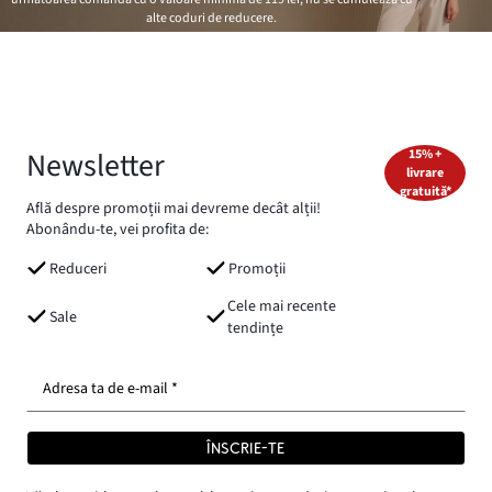
alte coduri de reducere.
Newsletter
15% +
livrare
gratuită*
Află despre promoții mai devreme decât alții!
Abonându-te, vei profita de:
Reduceri
Promoții
Cele mai recente
Sale
tendințe
Adresa ta de e-mail *
ÎNSCRIE-TE