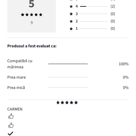
5
Evaluare
4
(2)
5,
Evaluare
numărul
3
(0)
Evaluarea
4,
Evaluare
de
medie
numărul
2
(0)
3,
9
Evaluare
voturi
5
de
numărul
1
(0)
2,
Evaluare
7.
voturi
de
numărul
1,
2.
voturi
de
numărul
Produsul a fost evaluat ca:
0.
voturi
de
0.
voturi
Compatibil cu
0.
100%
mărimea
Prea mare
0%
Prea mică
0%
Evaluare
5
CARMEN