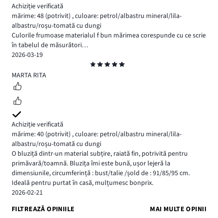
Achiziție verificată
mărime: 48
(potrivit)
,
culoare: petrol/albastru mineral/lila-
albastru/roșu-tomată cu dungi
Culorile frumoase materialul f bun mărimea corespunde cu ce scrie
în tabelul de măsurători…
2026-03-19
Evaluare
5
MARTA RITA
Achiziție verificată
mărime: 40
(potrivit)
,
culoare: petrol/albastru mineral/lila-
albastru/roșu-tomată cu dungi
O bluziță dintr-un material subțire, raiată fin, potrivită pentru
primăvară/toamnă. Bluzița îmi este bună, ușor lejeră la
dimensiunile, circumferință : bust/talie /șold de : 91/85/95 cm.
Ideală pentru purtat în casă, mulțumesc bonprix.
2026-02-21
FILTREAZĂ OPINIILE
MAI MULTE OPINII