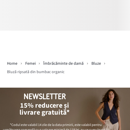
Home
Femei
Îmbrăcăminte de damă
Bluze
Bluză ripsată din bumbac organic
NEWSLETTER
15% reducere și
livrare gratuită*
*Codul este valabil 14 zile de la data primirii, este valabil pentru
următoarea comandă cu o valoare minimă de
119 lei
, nu se cumulează cu