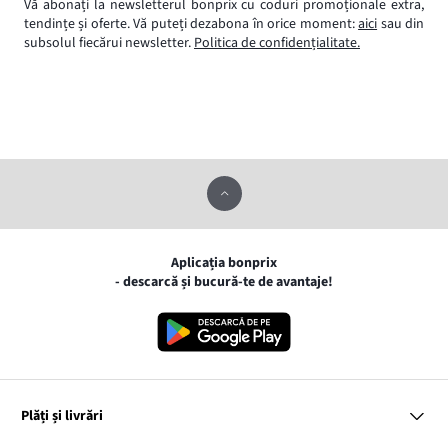
Vă abonați la newsletterul bonprix cu coduri promoționale extra,
tendințe și oferte. Vă puteți dezabona în orice moment:
aici
sau din
subsolul fiecărui newsletter.
Politica de confidențialitate.
Aplicația bonprix
- descarcă și bucură-te de avantaje!
Plăți și livrări