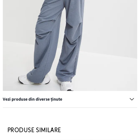
Vezi produse din diverse ținute
Geacă de blugi
219,90 lei
PRODUSE SIMILARE