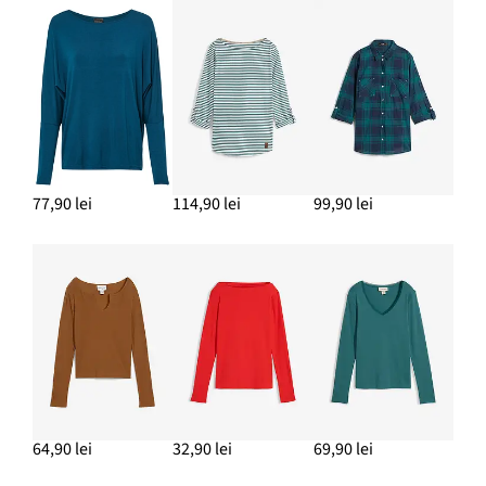
ADAUGĂ ÎN COȘ
Pantofi sport cu platformă în stil retro
159,90 lei
ADAUGĂ ÎN COȘ
Set inele (8 bucăți) cu modele variate
69,90 lei
77,90 lei
114,90 lei
99,90 lei
ADAUGĂ ÎN COȘ
Blugi Wide Leg, Mid Waist, talie confortabilă
159,90 lei
ADAUGĂ ÎN COȘ
64,90 lei
32,90 lei
69,90 lei