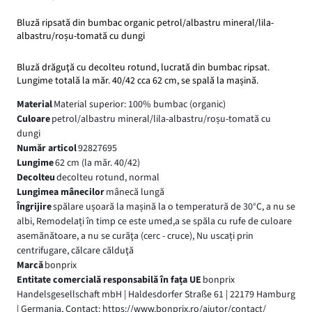
Bluză ripsată din bumbac organic petrol/albastru mineral/lila-
albastru/roșu-tomată cu dungi
Bluză drăguţă cu decolteu rotund, lucrată din bumbac ripsat.
Lungime totală la măr. 40/42 cca 62 cm, se spală la mașină.
Material
Material superior: 100% bumbac (organic)
Culoare
petrol/albastru mineral/lila-albastru/roșu-tomată cu
dungi
Număr articol
92827695
Lungime
62 cm (la măr. 40/42)
Decolteu
decolteu rotund, normal
Lungimea mânecilor
mânecă lungă
Îngrijire
spălare ușoară la mașină la o temperatură de 30°C, a nu se
albi, Remodelați în timp ce este umed,a se spăla cu rufe de culoare
asemănătoare, a nu se curăţa (cerc - cruce), Nu uscați prin
centrifugare, călcare călduţă
Marcă
bonprix
Entitate comercială responsabilă în fața UE
bonprix
Handelsgesellschaft mbH | Haldesdorfer Straße 61 | 22179 Hamburg
| Germania, Contact: https://www.bonprix.ro/ajutor/contact/