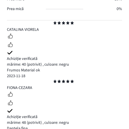
Prea mică
0%
Evaluare
5
CATALINA VIORELA
Achiziție verificată
mărime: 40
(potrivit)
,
culoare: negru
Frumos Material ok
2023-11-18
Evaluare
5
FIONA-CEZARA
Achiziție verificată
mărime: 48
(potrivit)
,
culoare: negru
Dantela fina