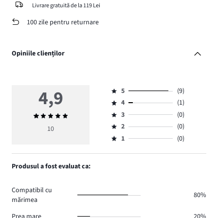
Livrare gratuită de la 119 Lei
100 zile pentru returnare
Opiniile clienților
4,9
5
(9)
Evaluare
4
(1)
5,
Evaluare
numărul
3
(0)
Evaluarea
4,
Evaluare
de
medie
numărul
2
(0)
3,
10
Evaluare
voturi
4,9
de
numărul
1
(0)
2,
Evaluare
9.
voturi
de
numărul
1,
1.
voturi
de
numărul
Produsul a fost evaluat ca:
0.
voturi
de
0.
voturi
Compatibil cu
0.
80%
mărimea
Prea mare
20%