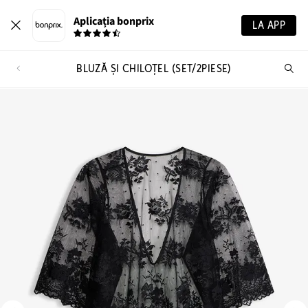
Aplicația bonprix
LA APP
BLUZĂ ŞI CHILOŢEL (SET/2PIESE)
Ca
pr