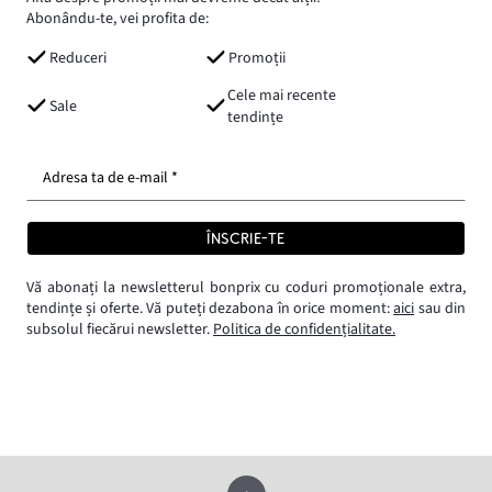
Abonându-te, vei profita de:
Reduceri
Promoții
Cele mai recente
Sale
tendințe
Adresa ta de e-mail *
ÎNSCRIE-TE
Vă abonați la newsletterul bonprix cu coduri promoționale extra,
tendințe și oferte. Vă puteți dezabona în orice moment:
aici
sau din
subsolul fiecărui newsletter.
Politica de confidențialitate.