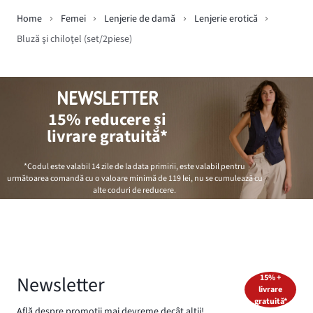
Home
Femei
Lenjerie de damă
Lenjerie erotică
Bluză şi chiloţel (set/2piese)
NEWSLETTER
15% reducere și
livrare gratuită*
*Codul este valabil 14 zile de la data primirii, este valabil pentru
următoarea comandă cu o valoare minimă de
119 lei
, nu se cumulează cu
alte coduri de reducere.
Newsletter
15% +
livrare
gratuită*
Află despre promoții mai devreme decât alții!