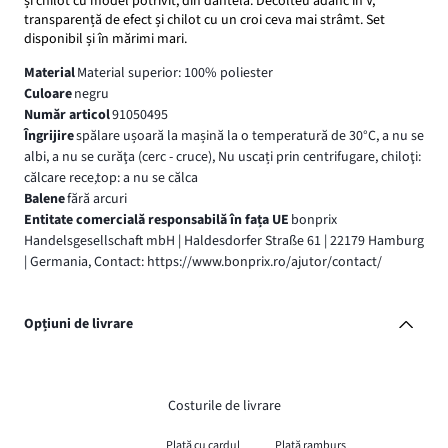
și chilot cu model potrivit, din dantelă. Decolteu adânc în V,
transparență de efect și chilot cu un croi ceva mai strâmt. Set
disponibil și în mărimi mari.
Material
Material superior: 100% poliester
Culoare
negru
Număr articol
91050495
Îngrijire
spălare ușoară la mașină la o temperatură de 30°C, a nu se
albi, a nu se curăţa (cerc - cruce), Nu uscați prin centrifugare, chiloţi:
călcare rece,top: a nu se călca
Balene
fără arcuri
Entitate comercială responsabilă în fața UE
bonprix
Handelsgesellschaft mbH | Haldesdorfer Straße 61 | 22179 Hamburg
| Germania, Contact: https://www.bonprix.ro/ajutor/contact/
Opțiuni de livrare
Costurile de livrare
Plată cu cardul
Plată ramburs