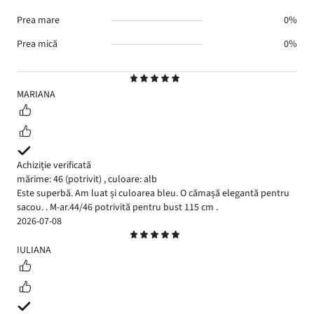
Prea mare
0%
Prea mică
0%
Evaluare
5
MARIANA
Achiziție verificată
mărime: 46
(potrivit)
,
culoare: alb
Este superbă. Am luat și culoarea bleu. O cămașă elegantă pentru
sacou. . M-ar.44/46 potrivită pentru bust 115 cm .
2026-07-08
Evaluare
5
IULIANA