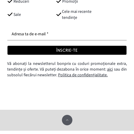
Reduceri
Promoții
Cele mai recente
Sale
tendințe
Adresa ta de e-mail *
ÎNSCRIE-TE
Vă abonați la newsletterul bonprix cu coduri promoționale extra,
tendințe și oferte. Vă puteți dezabona în orice moment:
aici
sau din
subsolul fiecărui newsletter.
Politica de confidențialitate.