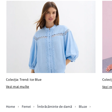
Colecția: Trend: Ice Blue
Colecț
Vezi mai multe
Vezi 
Home
Femei
Îmbrăcăminte de damă
Bluze