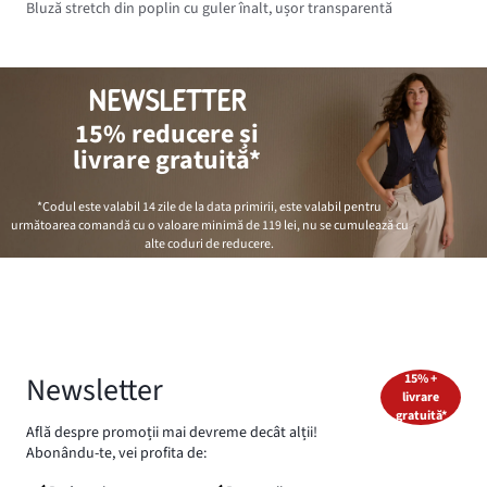
Bluză stretch din poplin cu guler înalt, ușor transparentă
NEWSLETTER
15% reducere și
livrare gratuită*
*Codul este valabil 14 zile de la data primirii, este valabil pentru
următoarea comandă cu o valoare minimă de
119 lei
, nu se cumulează cu
alte coduri de reducere.
Newsletter
15% +
livrare
gratuită*
Află despre promoții mai devreme decât alții!
Abonându-te, vei profita de: