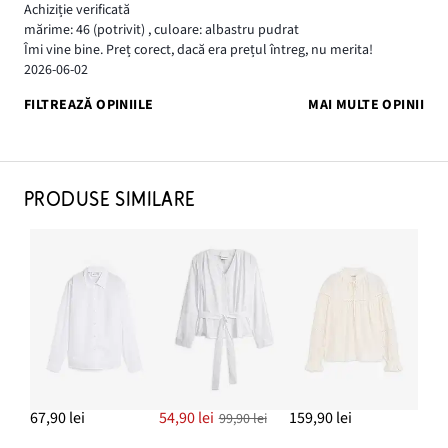
Achiziție verificată
mărime: 46
(potrivit)
,
culoare: albastru pudrat
Îmi vine bine. Preț corect, dacă era prețul întreg, nu merita!
2026-06-02
FILTREAZĂ OPINIILE
MAI MULTE OPINII
PRODUSE SIMILARE
67,90 lei
54,90 lei
159,90 lei
99,90 lei