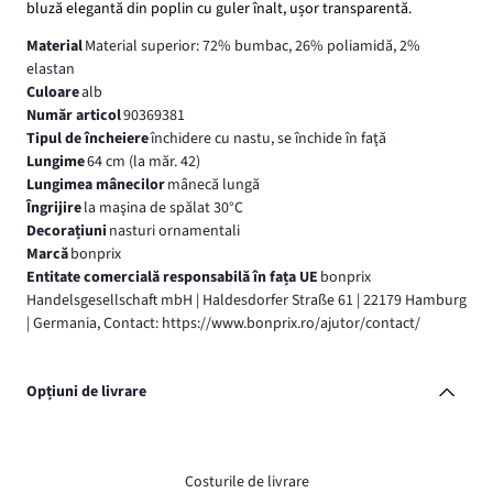
bluză elegantă din poplin cu guler înalt, ușor transparentă.
Material
Material superior: 72% bumbac, 26% poliamidă, 2%
elastan
Culoare
alb
Număr articol
90369381
Tipul de încheiere
închidere cu nastu, se închide în faţă
Lungime
64 cm (la măr. 42)
Lungimea mânecilor
mânecă lungă
Îngrijire
la maşina de spălat 30°C
Decorațiuni
nasturi ornamentali
Marcă
bonprix
Entitate comercială responsabilă în fața UE
bonprix
Handelsgesellschaft mbH | Haldesdorfer Straße 61 | 22179 Hamburg
| Germania, Contact: https://www.bonprix.ro/ajutor/contact/
Opțiuni de livrare
Costurile de livrare