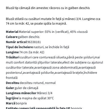
Bluză tip cămașă din amestec răcoros cu in galben deschis
Bluză stilată cu cusături mutate în față și mâneci 3/4. Lungime cca
74 cm la măr. 42, se poate spăla la mașină.
Material
Material superior: 55% in (verificat), 45% viscoză
Culoare
galben deschis
Număr articol
96338181
Tipul de încheiere
nasturi, se închide în faţă
Lungime
74 cm (la măr. 42)
Trăsături
cusături care conturează silueta,până peste şolduri,mai
mult confort datorită şliţurilor laterale,efect de subţiere cu ajutorul
cusăturilor laterale,avantajează zona abdominală,avantajează
posteriorul,avantajează şoldurile,avantajează braţele,închidere
frontală
Decolteu
decolteu rotund, normal
Guler
guler de cămaşă
Lungimea mânecilor
Mâneci 3/4
Îngrijire
la maşina de spălat 30°C
Marcă
bonprix
Entitate comercială responsabilă în fața UE
bonprix