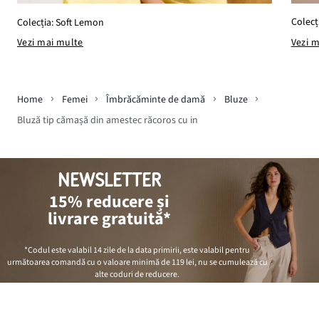
Colecț
Colecția: Soft Lemon
Vezi 
Vezi mai multe
Home
Femei
Îmbrăcăminte de damă
Bluze
Bluză tip cămașă din amestec răcoros cu in
NEWSLETTER
15% reducere și
livrare gratuită*
*Codul este valabil 14 zile de la data primirii, este valabil pentru
următoarea comandă cu o valoare minimă de
119 lei
, nu se cumulează cu
alte coduri de reducere.