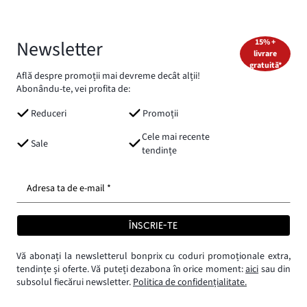
Newsletter
15% +
livrare
gratuită*
Află despre promoții mai devreme decât alții!
Abonându-te, vei profita de:
Reduceri
Promoții
Cele mai recente
Sale
tendințe
Adresa ta de e-mail *
ÎNSCRIE-TE
Vă abonați la newsletterul bonprix cu coduri promoționale extra,
tendințe și oferte. Vă puteți dezabona în orice moment:
aici
sau din
subsolul fiecărui newsletter.
Politica de confidențialitate.