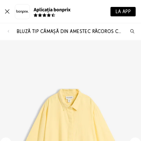
Aplicația bonprix
LA APP
BLUZĂ TIP CĂMAȘĂ DIN AMESTEC RĂCOROS CU IN
Ca
pr