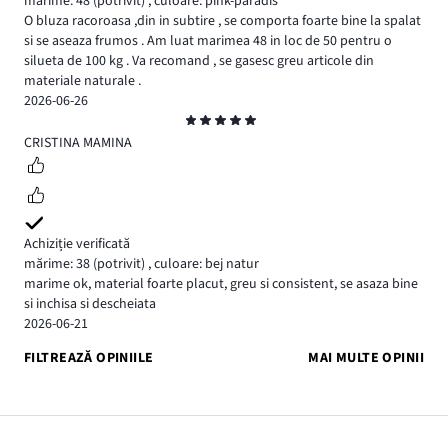
mărime: 48
(potrivit)
,
culoare: pink-paradis
O bluza racoroasa ,din in subtire , se comporta foarte bine la spalat
si se aseaza frumos . Am luat marimea 48 in loc de 50 pentru o
silueta de 100 kg . Va recomand , se gasesc greu articole din
materiale naturale .
2026-06-26
Evaluare
5
CRISTINA MAMINA
Achiziție verificată
mărime: 38
(potrivit)
,
culoare: bej natur
marime ok, material foarte placut, greu si consistent, se asaza bine
si inchisa si descheiata
2026-06-21
FILTREAZĂ OPINIILE
MAI MULTE OPINII