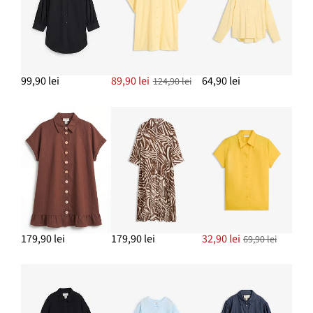
ADAUGĂ ÎN COȘ
Cercei creolen
64,90 lei
99,90 lei
89,90 lei
64,90 lei
124,90 lei
ADAUGĂ ÎN COȘ
Pantaloni Marlene din amestec fluid de viscoză
159,90 lei
ADAUGĂ ÎN COȘ
179,90 lei
179,90 lei
32,90 lei
69,90 lei