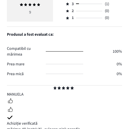
numărul
3
(1)
Evaluarea
4,
Evaluare
de
medie
numărul
2
(0)
3,
9
Evaluare
voturi
5
de
numărul
1
(0)
2,
Evaluare
8.
voturi
de
numărul
1,
0.
voturi
de
numărul
Produsul a fost evaluat ca:
1.
voturi
de
0.
voturi
Compatibil cu
0.
100%
mărimea
Prea mare
0%
Prea mică
0%
Evaluare
5
MANUELA
Achiziție verificată