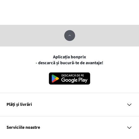
Aplicația bonprix
- descarcă și bucură-te de avantaje!
Plăți și livrări
MasterCard
VISA
Serviciile noastre
Gpay