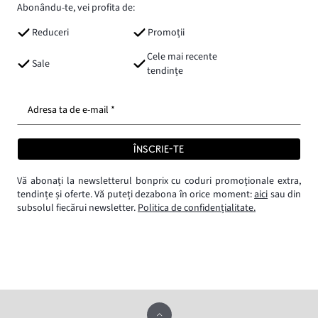
Abonându-te, vei profita de:
Reduceri
Promoții
Cele mai recente
Sale
tendințe
Adresa ta de e-mail *
ÎNSCRIE-TE
Vă abonați la newsletterul bonprix cu coduri promoționale extra,
tendințe și oferte. Vă puteți dezabona în orice moment:
aici
sau din
subsolul fiecărui newsletter.
Politica de confidențialitate.