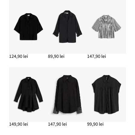
Sacou lung din jerse, cu buzunare
189,90 lei
ADAUGĂ ÎN COȘ
Cercei creolen
77,90 lei
ADAUGĂ ÎN COȘ
124,90 lei
89,90 lei
147,90 lei
149,90 lei
147,90 lei
99,90 lei