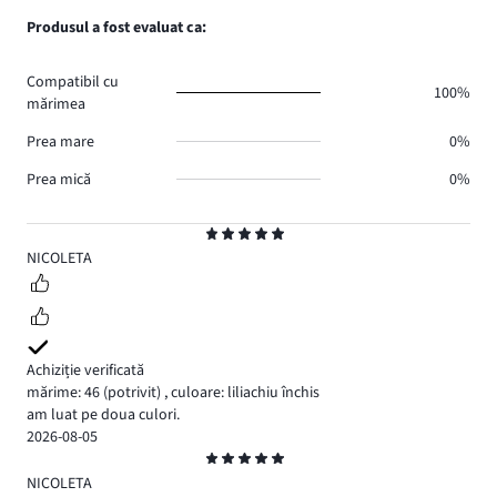
0.
voturi
de
numărul
Produsul a fost evaluat ca:
0.
voturi
de
0.
voturi
Compatibil cu
0.
100%
mărimea
Prea mare
0%
Prea mică
0%
Evaluare
5
NICOLETA
Achiziție verificată
mărime: 46
(potrivit)
,
culoare: liliachiu închis
am luat pe doua culori.
2026-08-05
Evaluare
5
NICOLETA