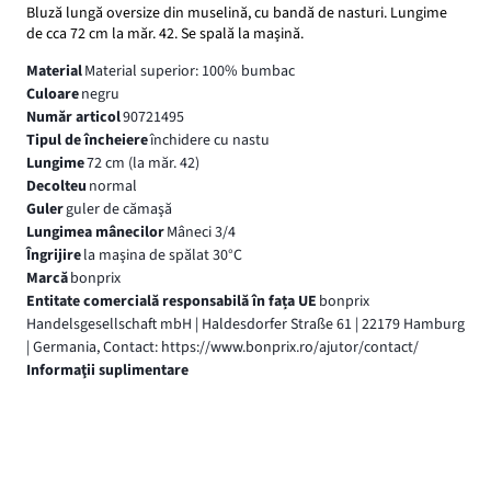
Bluză lungă oversize din muselină, cu bandă de nasturi. Lungime
de cca 72 cm la măr. 42. Se spală la maşină.
Material
Material superior: 100% bumbac
Culoare
negru
Număr articol
90721495
Tipul de încheiere
închidere cu nastu
Lungime
72 cm (la măr. 42)
Decolteu
normal
Guler
guler de cămaşă
Lungimea mânecilor
Mâneci 3/4
Îngrijire
la maşina de spălat 30°C
Marcă
bonprix
Entitate comercială responsabilă în fața UE
bonprix
Handelsgesellschaft mbH | Haldesdorfer Straße 61 | 22179 Hamburg
| Germania, Contact: https://www.bonprix.ro/ajutor/contact/
Informaţii suplimentare