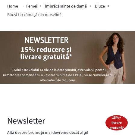
Home
Femei
Îmbrăcăminte de damă
Bluze
Bluză tip cămașă din muselină
NEWSLETTER
15% reducere și
livrare gratuită*
*Codul este valabil 14 zile de la data primirii, este valabil pentru
următoarea comandă cu o valoare minimă de
119 lei
, nu se cumulează cu
alte coduri de reducere.
Newsletter
15% +
livrare
gratuită*
Află despre promoții mai devreme decât alții!