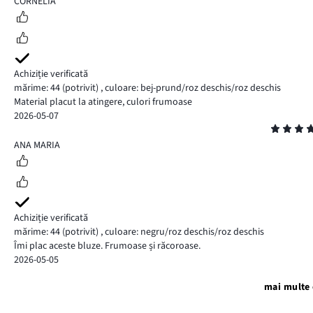
CORNELIA
Achiziție verificată
mărime: 44
(potrivit)
,
culoare: bej-prund/roz deschis/roz deschis
Material placut la atingere, culori frumoase
2026-05-07
Evaluare
5
ANA MARIA
Achiziție verificată
mărime: 44
(potrivit)
,
culoare: negru/roz deschis/roz deschis
Îmi plac aceste bluze. Frumoase și răcoroase.
2026-05-05
mai multe 