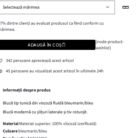
Selectează mărimea
7% dintre clienți au evaluat produsul ca fiind conform cu
mărimea.
[node-product-
ADAUGĂ ÎN COȘ
wishlist]
342 persoane apreciează acest articol
45 persoane au vizualizat acest articol în ultimele 24h
Informații despre produs
Bluză tip tunică din viscoză fluidă bleumarin/bleu
Bluză modernă cu șlițuri laterale și tiv rotunjit.
Material
Material superior: 100% vîscoză (verificată)
Culoare
bleumarin/bleu