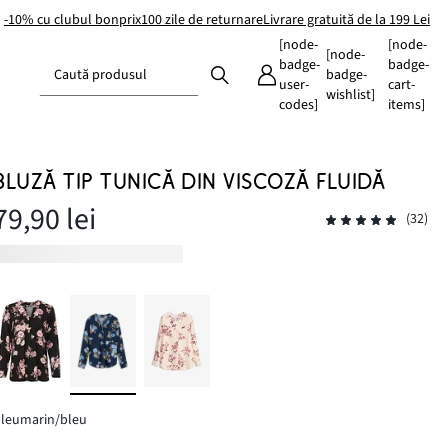
-10% cu clubul bonprix
100 zile de returnare
Livrare gratuită de la 199 Lei
[node-
[node-
[node-
badge-
badge-
Caută produsul
badge-
user-
cart-
wishlist]
codes]
items]
BLUZĂ TIP TUNICĂ DIN VISCOZĂ FLUIDĂ
79,90 lei
(32)
bleumarin/bleu