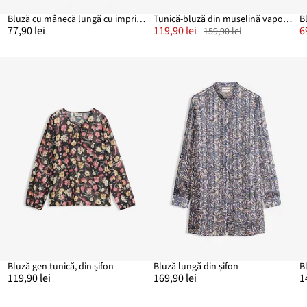
Bluză cu mânecă lungă cu imprimeu cu flori
Tunică-bluză din muselină vaporoasă
B
77,90 lei
119,90 lei
6
159,90 lei
Bluză gen tunică, din șifon
Bluză lungă din șifon
B
119,90 lei
169,90 lei
1