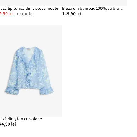
luză tip tunică din viscoză moale
Bluză din bumbac 100%, cu broderie
9,90 lei
149,90 lei
109,90 lei
luză din șifon cu volane
44,90 lei