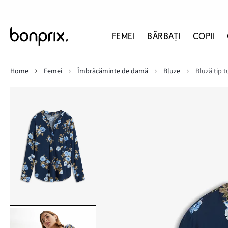
FEMEI
BĂRBAŢI
COPII
Home
Femei
Îmbrăcăminte de damă
Bluze
Bluză tip t