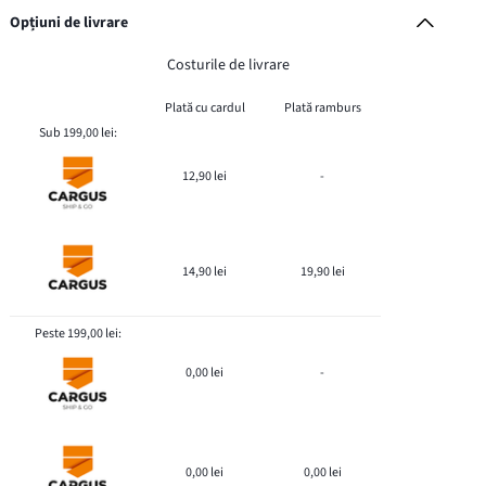
Opțiuni de livrare
Costurile de livrare
Plată cu cardul
Plată ramburs
Sub 199,00 lei:
12,90 lei
-
14,90 lei
19,90 lei
Peste 199,00 lei:
0,00 lei
-
0,00 lei
0,00 lei