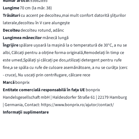
Număr articol
93662895
Lungime
70 cm (la măr. 38)
Trăsături
cu accent pe decolteu,mai mult confort datorită şliţurilor
laterale,decolteu în V care alungeşte
Decolteu
decolteu rotund, adânc
Lungimea mânecilor
mânecă lungă
Îngrijire
spălare ușoară la mașină la o temperatură de 30°C, a nu se
albi, Călcați pentru a obține forma originală,Remodelați în timp ce
este umed,Spălați și călcați pe dos,utilizaţi detergent pentru rufe
fine,a se spăla cu rufe de culoare asemănătoare, a nu se curăţa (cerc
- cruce), Nu uscați prin centrifugare, călcare rece
Marcă
bonprix
Entitate comercială responsabilă în fața UE
bonprix
Handelsgesellschaft mbH | Haldesdorfer Straße 61 | 22179 Hamburg
| Germania, Contact: https://www.bonprix.ro/ajutor/contact/
Informaţii suplimentare