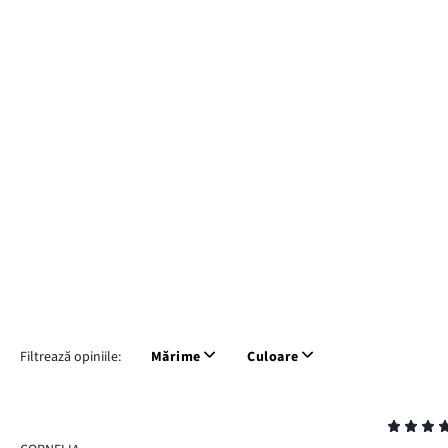
Filtrează opiniile:
Mărime
Culoare
Evaluare
5