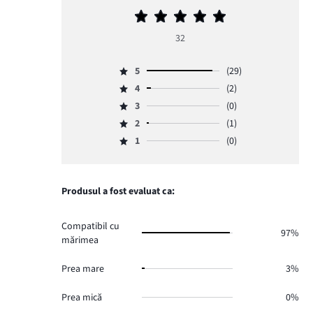
Evaluarea
medie
32
5
5
(29)
Evaluare
4
(2)
5,
Evaluare
numărul
3
(0)
4,
Evaluare
de
numărul
2
(1)
3,
Evaluare
voturi
de
numărul
1
(0)
2,
29.
Evaluare
voturi
de
numărul
1,
2.
voturi
de
numărul
0.
voturi
de
Produsul a fost evaluat ca:
1.
voturi
0.
Compatibil cu
97%
mărimea
Prea mare
3%
Prea mică
0%