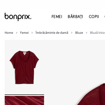
FEMEI
BĂRBAŢI
COPII
Home
Femei
Îmbrăcăminte de damă
Bluze
Bluză tric