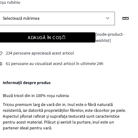
oșu rubiniu
Selectează mărimea
[node-product-
ADAUGĂ ÎN COȘ
wishlist]
234 persoane apreciează acest articol
61 persoane au vizualizat acest articol în ultimele 24h
Informații despre produs
Bluză tricot din in 100% roșu rubiniu
Tricou premium larg de vară din in. Inul este o fibră naturală
rezistentă, iar datorită proprietăților fibrelor, este răcoritor pe piele.
Aspectul șifonat rafinat și suprafața texturată sunt caracteristice
pentru acest material. Plăcut și aerisit la purtare, inul este un
partener ideal pentru vară.