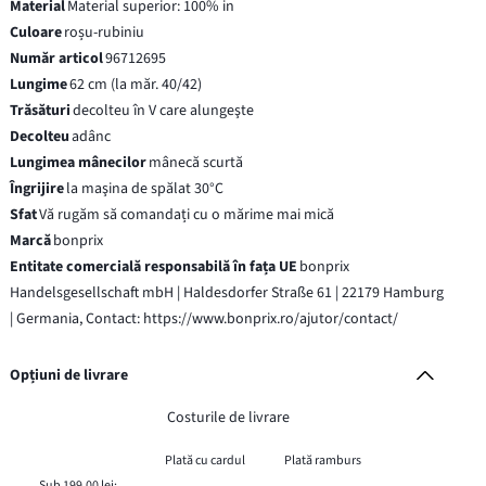
Material
Material superior: 100% in
Culoare
roșu-rubiniu
Număr articol
96712695
Lungime
62 cm (la măr. 40/42)
Trăsături
decolteu în V care alungeşte
Decolteu
adânc
Lungimea mânecilor
mânecă scurtă
Îngrijire
la maşina de spălat 30°C
Sfat
Vă rugăm să comandați cu o mărime mai mică
Marcă
bonprix
Entitate comercială responsabilă în fața UE
bonprix
Handelsgesellschaft mbH | Haldesdorfer Straße 61 | 22179 Hamburg
| Germania, Contact: https://www.bonprix.ro/ajutor/contact/
Opțiuni de livrare
Costurile de livrare
Plată cu cardul
Plată ramburs
Sub 199,00 lei: