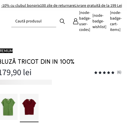
-10% cu clubul bonprix
100 zile de returnare
Livrare gratuită de la 199 Lei
[node-
[node-
[node-
badge-
badge-
Caută produsul
badge-
user-
cart-
wishlist]
codes]
items]
PREMIUM
BLUZĂ TRICOT DIN IN 100%
179,90 lei
(6)