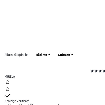
Filtrează opiniile:
Mărime
Culoare
Evaluare
5
MIRELA
Achiziție verificată