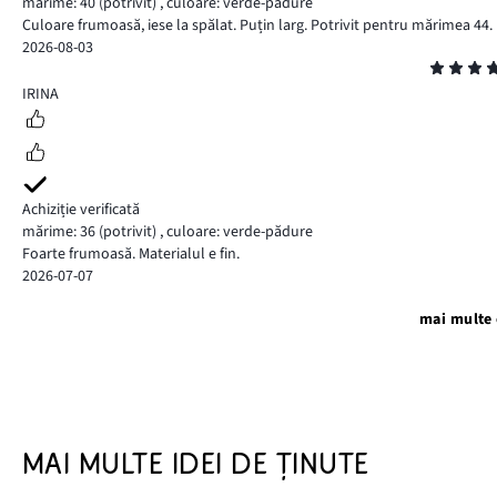
mărime: 40
(potrivit)
,
culoare: verde-pădure
Culoare frumoasă, iese la spălat. Puțin larg. Potrivit pentru mărimea 44.
2026-08-03
Evaluare
5
IRINA
Achiziție verificată
mărime: 36
(potrivit)
,
culoare: verde-pădure
Foarte frumoasă. Materialul e fin.
2026-07-07
mai multe 
MAI MULTE IDEI DE ȚINUTE