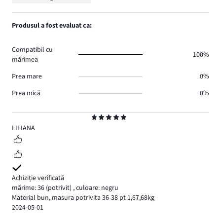
5
Produsul a fost evaluat ca:
Compatibil cu
100%
mărimea
Prea mare
0%
Prea mică
0%
Evaluare
5
LILIANA
Achiziție verificată
mărime: 36
(potrivit)
,
culoare: negru
Material bun, masura potrivita 36-38 pt 1,67,68kg
2024-05-01