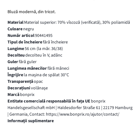
Bluză modernă, din tricot.
Material
Material superior: 70% vîscoză (verificată), 30% poliamidă
Culoare
negru
Număr articol
90441495
Tipul de încheiere
fără încheiere
Lungime
56 cm (la măr. 36/38)
Decolteu
decolteu în V, adânc
Guler
fără guler
Lungimea mânecilor
fără mâneci
Îngrijire
la maşina de spălat 30°C
Transparență
opac
Decorațiuni
volănaşe
Marcă
bonprix
Entitate comercială responsabilă în fața UE
bonprix
Handelsgesellschaft mbH | Haldesdorfer Straße 61 | 22179 Hamburg
| Germania, Contact: https://www.bonprix.ro/ajutor/contact/
Informaţii suplimentare