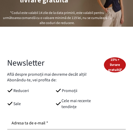
livrare gratuită*
*Codul este valabil 14 zile de la data primirii, este valabil pentru
următoarea comandă cu o valoare minimă de
119 lei
, nu se cumulează cu
alte coduri de reducere.
Newsletter
15% +
livrare
gratuită*
Află despre promoții mai devreme decât alții!
Abonându-te, vei profita de:
Reduceri
Promoții
Cele mai recente
Sale
tendințe
Adresa ta de e-mail *