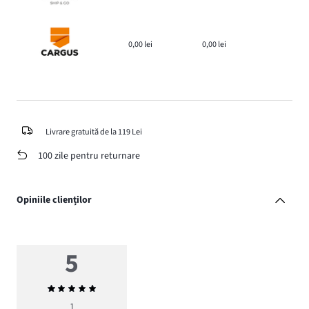
0,00 lei
0,00 lei
Livrare gratuită de la 119 Lei
100 zile pentru returnare
Opiniile clienților
5
Evaluarea
medie
1