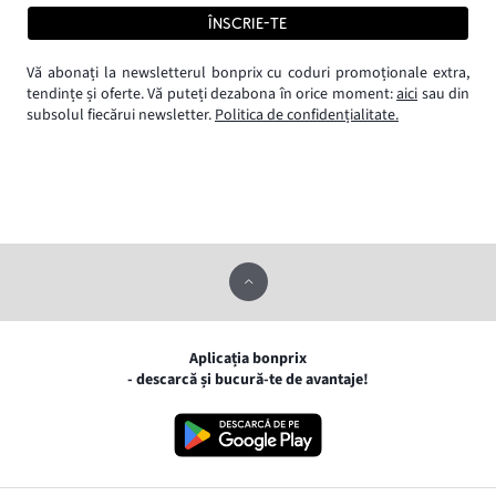
ÎNSCRIE-TE
Vă abonați la newsletterul bonprix cu coduri promoționale extra,
tendințe și oferte. Vă puteți dezabona în orice moment:
aici
sau din
subsolul fiecărui newsletter.
Politica de confidențialitate.
Aplicația bonprix
- descarcă și bucură-te de avantaje!