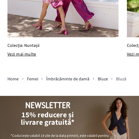
Colecția: Nuntașii
Colecți
Vezi mai multe
Vezi 
Home
Femei
Îmbrăcăminte de damă
Bluze
Bluză
NEWSLETTER
15% reducere și
livrare gratuită*
*Codul este valabil 14 zile de la data primirii, este valabil pentru