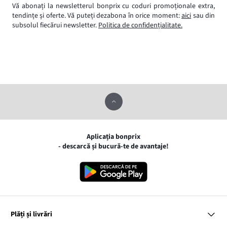
Vă abonați la newsletterul bonprix cu coduri promoționale extra,
tendințe și oferte. Vă puteți dezabona în orice moment:
aici
sau din
subsolul fiecărui newsletter.
Politica de confidențialitate.
Aplicația bonprix
- descarcă și bucură-te de avantaje!
Plăți și livrări