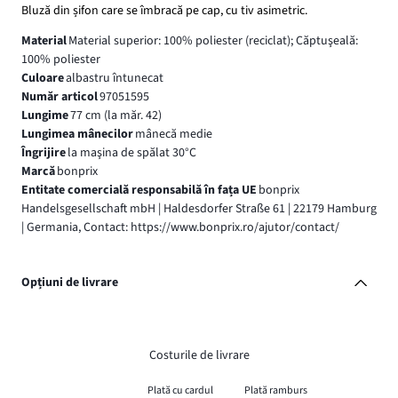
Bluză din șifon care se îmbracă pe cap, cu tiv asimetric.
Material
Material superior: 100% poliester (reciclat); Căptuşeală:
100% poliester
Culoare
albastru întunecat
Număr articol
97051595
Lungime
77 cm (la măr. 42)
Lungimea mânecilor
mânecă medie
Îngrijire
la maşina de spălat 30°C
Marcă
bonprix
Entitate comercială responsabilă în fața UE
bonprix
Handelsgesellschaft mbH | Haldesdorfer Straße 61 | 22179 Hamburg
| Germania, Contact: https://www.bonprix.ro/ajutor/contact/
Opțiuni de livrare
Costurile de livrare
Plată cu cardul
Plată ramburs