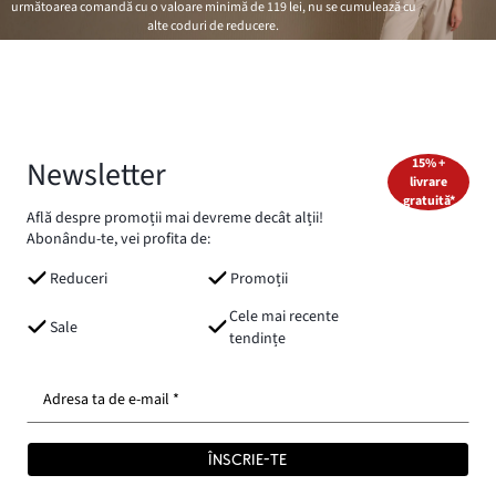
următoarea comandă cu o valoare minimă de
119 lei
, nu se cumulează cu
alte coduri de reducere.
Newsletter
15% +
livrare
gratuită*
Află despre promoții mai devreme decât alții!
Abonându-te, vei profita de:
Reduceri
Promoții
Cele mai recente
Sale
tendințe
Adresa ta de e-mail *
ÎNSCRIE-TE