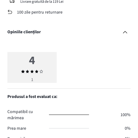
Livrare gratuită de la 119 Lei
100 zile pentru returnare
Opiniile clienților
4
Evaluarea
medie
1
4
Produsul a fost evaluat ca:
Compatibil cu
100%
mărimea
Prea mare
0%