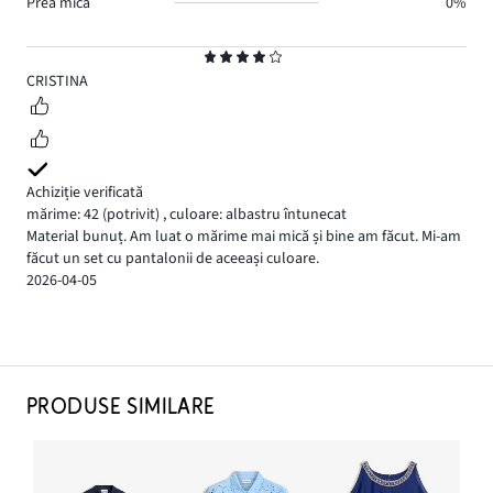
Prea mică
0%
Evaluare
4
CRISTINA
Achiziție verificată
mărime: 42
(potrivit)
,
culoare: albastru întunecat
Material bunuț. Am luat o mărime mai mică și bine am făcut. Mi-am
făcut un set cu pantalonii de aceeași culoare.
2026-04-05
PRODUSE SIMILARE