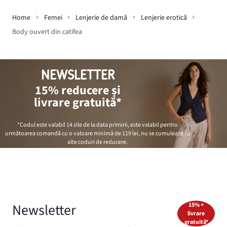
Home
Femei
Lenjerie de damă
Lenjerie erotică
Body ouvert din catifea
NEWSLETTER
15% reducere și
livrare gratuită*
*Codul este valabil 14 zile de la data primirii, este valabil pentru
următoarea comandă cu o valoare minimă de
119 lei
, nu se cumulează cu
alte coduri de reducere.
Newsletter
15% +
livrare
gratuită*