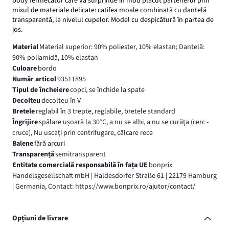
body fermecător care va surprinde în mod plăcut partenerul prin
mixul de materiale delicate: catifea moale combinată cu dantelă
transparentă, la nivelul cupelor. Model cu despicătură în partea de
jos.
Material
Material superior: 90% poliester, 10% elastan; Dantelă:
90% poliamidă, 10% elastan
Culoare
bordo
Număr articol
93511895
Tipul de încheiere
copci, se închide la spate
Decolteu
decolteu în V
Bretele
reglabil în 3 trepte, reglabile, bretele standard
Îngrijire
spălare ușoară la 30°C, a nu se albi, a nu se curăţa (cerc -
cruce), Nu uscați prin centrifugare, călcare rece
Balene
fără arcuri
Transparență
semitransparent
Entitate comercială responsabilă în fața UE
bonprix
Handelsgesellschaft mbH | Haldesdorfer Straße 61 | 22179 Hamburg
| Germania, Contact: https://www.bonprix.ro/ajutor/contact/
Opțiuni de livrare