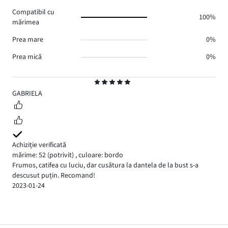
Compatibil cu
100%
mărimea
Prea mare
0%
Prea mică
0%
Evaluare
5
GABRIELA
Achiziție verificată
mărime: 52
(potrivit)
,
culoare: bordo
Frumos, catifea cu luciu, dar cusătura la dantela de la bust s-a
descusut puțin. Recomand!
2023-01-24