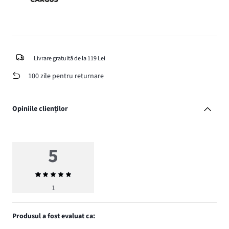
Livrare gratuită de la 119 Lei
100 zile pentru returnare
Opiniile clienților
5
Evaluarea
medie
1
5
Produsul a fost evaluat ca: