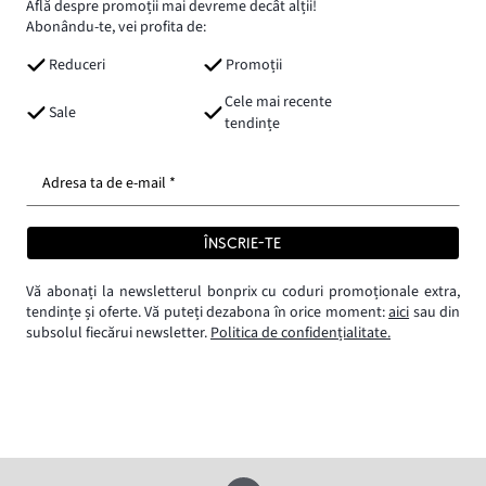
Află despre promoții mai devreme decât alții!
Abonându-te, vei profita de:
Reduceri
Promoții
Cele mai recente
Sale
tendințe
Adresa ta de e-mail *
ÎNSCRIE-TE
Vă abonați la newsletterul bonprix cu coduri promoționale extra,
tendințe și oferte. Vă puteți dezabona în orice moment:
aici
sau din
subsolul fiecărui newsletter.
Politica de confidențialitate.