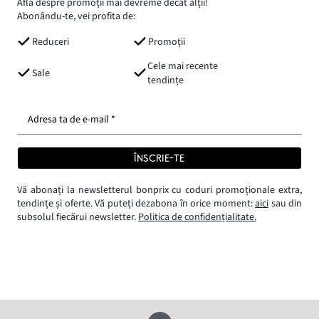
Află despre promoții mai devreme decât alții!
Abonându-te, vei profita de:
Reduceri
Promoții
Cele mai recente
Sale
tendințe
Adresa ta de e-mail *
ÎNSCRIE-TE
Vă abonați la newsletterul bonprix cu coduri promoționale extra,
tendințe și oferte. Vă puteți dezabona în orice moment:
aici
sau din
subsolul fiecărui newsletter.
Politica de confidențialitate.