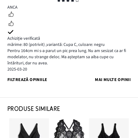
Evaluare
4
ANCA
Achiziție verificată
mărime: 80
(potrivit)
,
variantă: Cupa C,
culoare: negru
Pentru 164cm mi s-a parut un pic prea lung. Nu am sesizat ca ar fi
modelator, nu strange deloc. Ma așteptam sa aiba cupe cu
întărituri, dar nu avea.
2025-03-20
FILTREAZĂ OPINIILE
MAI MULTE OPINII
PRODUSE SIMILARE