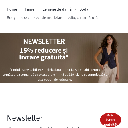
Home
Femei
Lenjerie de damă
Body
Body shape cu efect de modelare mediu, cu armătură
NEWSLETTER
15% reducere și
livrare gratuită*
*Codul este valabil 14 zile de la data primirii, este valabil pentru
următoarea comandă cu o valoare minimă de
119 lei
, nu se cumulează cu
alte coduri de reducere.
Newsletter
15% +
livrare
gratuită*