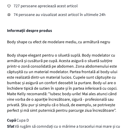
727 persoane apreciează acest articol
74 persoane au vizualizat acest articol în ultimele 24h
Informații despre produs
Body shape cu efect de modelare mediu, cu armătură negru
Body shape elegant pentru o siluetă suplă. Body modelator cu
armătură și cusătură pe cupă. Acesta asigură o siluetă subțire
printr-o zonă consolidată pe abdomen. Zona abdomenului este
căptușită cu un material modelator. Partea frontală al body-ului
este realizată dintr-un material lucios. Cupele sunt căptușite cu
bumbac și asigură un confort deosebit la purtare. Body-ul are o
închidere tipică de sutien în spate și în partea inferioară cu copci.
Maite Kelly recomandă: "Iubesc body-urile! Mai ales atunci când
vine vorba de o apariție încrezătoare, sigură - profesională sau
privată. Știu pur și simplu că o bluză, de exemplu, se potrivește
perfect și mă simt puternică pentru parcurge ziua încrezătoare”.
Cupă
Cupa D
Sfat
Vă rugăm să comndați cu o mărime a toracelui mai mare și cu