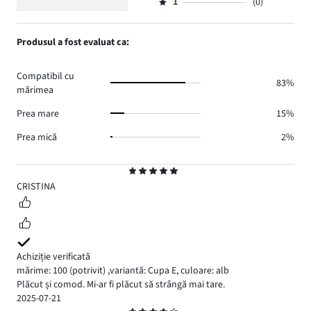
numărul
1
(0)
2,
Evaluare
37.
voturi
de
numărul
1,
5.
voturi
de
numărul
Produsul a fost evaluat ca:
3.
voturi
de
4.
voturi
Compatibil cu
0.
83%
mărimea
Prea mare
15%
Prea mică
2%
Evaluare
5
CRISTINA
Achiziție verificată
mărime: 100
(potrivit)
,
variantă: Cupa E,
culoare: alb
Plăcut și comod. Mi-ar fi plăcut să strângă mai tare.
2025-07-21