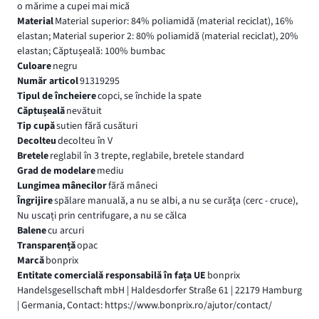
o mărime a cupei mai mică
Material
Material superior: 84% poliamidă (material reciclat), 16%
elastan; Material superior 2: 80% poliamidă (material reciclat), 20%
elastan; Căptuşeală: 100% bumbac
Culoare
negru
Număr articol
91319295
Tipul de încheiere
copci, se închide la spate
Căptușeală
nevătuit
Tip cupă
sutien fără cusături
Decolteu
decolteu în V
Bretele
reglabil în 3 trepte, reglabile, bretele standard
Grad de modelare
mediu
Lungimea mânecilor
fără mâneci
Îngrijire
spălare manuală, a nu se albi, a nu se curăţa (cerc - cruce),
Nu uscați prin centrifugare, a nu se călca
Balene
cu arcuri
Transparență
opac
Marcă
bonprix
Entitate comercială responsabilă în fața UE
bonprix
Handelsgesellschaft mbH | Haldesdorfer Straße 61 | 22179 Hamburg
| Germania, Contact: https://www.bonprix.ro/ajutor/contact/