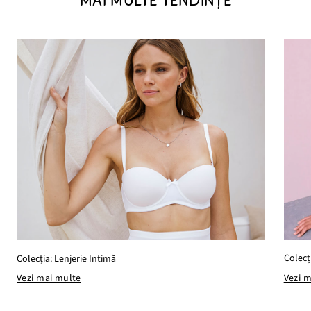
MAI MULTE TENDINȚE
Colecț
Colecția: Lenjerie Intimă
Vezi 
Vezi mai multe