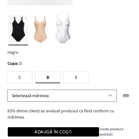
negru
Cupa
:
D
C
D
E
Selectează mărimea
83% dintre clienți au evaluat produsul ca fiind conform cu
mărimea.
[node-product-
ADAUGĂ ÎN COȘ
wishlist]