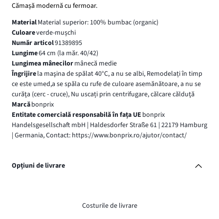
Cămașă modernă cu fermoar.
Material
Material superior: 100% bumbac (organic)
Culoare
verde-mușchi
Număr articol
91389895
Lungime
64 cm (la măr. 40/42)
Lungimea mânecilor
mânecă medie
Îngrijire
la maşina de spălat 40°C, a nu se albi, Remodelați în timp
ce este umed,a se spăla cu rufe de culoare asemănătoare, a nu se
curăţa (cerc - cruce), Nu uscați prin centrifugare, călcare călduţă
Marcă
bonprix
Entitate comercială responsabilă în fața UE
bonprix
Handelsgesellschaft mbH | Haldesdorfer Straße 61 | 22179 Hamburg
| Germania, Contact: https://www.bonprix.ro/ajutor/contact/
Opțiuni de livrare
Costurile de livrare