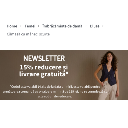
Home
Femei
Îmbrăcăminte de damă
Bluze
Cămașă cu mâneci scurte
NEWSLETTER
15% reducere și
livrare gratuită*
*Codul este valabil 14 zile de la data primirii, este valabil pentru
următoarea comandă cu o valoare minimă de
119 lei
, nu se cumulează cu
alte coduri de reducere.