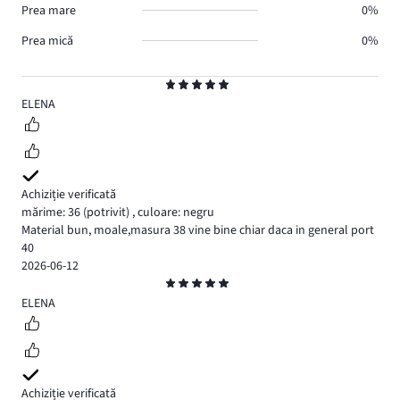
Prea mare
0%
Prea mică
0%
Evaluare
5
ELENA
Achiziție verificată
mărime: 36
(potrivit)
,
culoare: negru
Material bun, moale,masura 38 vine bine chiar daca in general port
40
2026-06-12
Evaluare
5
ELENA
Achiziție verificată