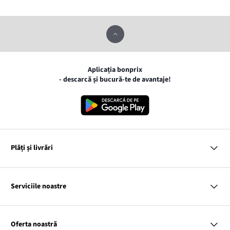
Aplicația bonprix
- descarcă și bucură-te de avantaje!
Plăți și livrări
MasterCard
VISA
Serviciile noastre
Gpay
Apple pay
Întrebări și răspunsuri
Livrare și Plată
Oferta noastră
Cargus