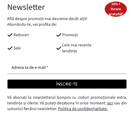
Newsletter
15% +
livrare
gratuită*
Află despre promoții mai devreme decât alții!
Abonându-te, vei profita de:
Reduceri
Promoții
Cele mai recente
Sale
tendințe
Adresa ta de e-mail *
ÎNSCRIE-TE
Vă abonați la newsletterul bonprix cu coduri promoționale extra,
tendințe și oferte. Vă puteți dezabona în orice moment:
aici
sau din
subsolul fiecărui newsletter.
Politica de confidențialitate.