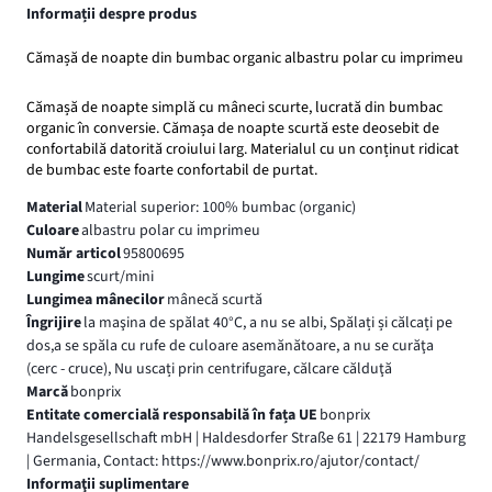
Informații despre produs
Cămașă de noapte din bumbac organic albastru polar cu imprimeu
Cămașă de noapte simplă cu mâneci scurte, lucrată din bumbac
organic în conversie. Cămașa de noapte scurtă este deosebit de
confortabilă datorită croiului larg. Materialul cu un conținut ridicat
de bumbac este foarte confortabil de purtat.
Material
Material superior: 100% bumbac (organic)
Culoare
albastru polar cu imprimeu
Număr articol
95800695
Lungime
scurt/mini
Lungimea mânecilor
mânecă scurtă
Îngrijire
la maşina de spălat 40°C, a nu se albi, Spălați și călcați pe
dos,a se spăla cu rufe de culoare asemănătoare, a nu se curăţa
(cerc - cruce), Nu uscați prin centrifugare, călcare călduţă
Marcă
bonprix
Entitate comercială responsabilă în fața UE
bonprix
Handelsgesellschaft mbH | Haldesdorfer Straße 61 | 22179 Hamburg
| Germania, Contact: https://www.bonprix.ro/ajutor/contact/
Informaţii suplimentare