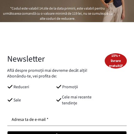
*Codul este valabil 14 zile de la data primirii, este valabil pentru
următoarea comandă cu o valoare minimă de
119 lei
, nu se cumulează cu
alte coduri de reducere.
Newsletter
15% +
livrare
gratuită*
Află despre promoții mai devreme decât alții!
Abonându-te, vei profita de:
Reduceri
Promoții
Cele mai recente
Sale
tendințe
Adresa ta de e-mail *