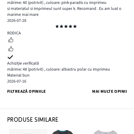
mărime: 40
(potrivit)
,
culoare: pink-paradis cu imprimeu
si materialul si imprimeul sunt super k. Recomand . Eu am luat o
marime mai mare
2026-07-28
Evaluare
5
RODICA
Achiziție verificată
mărime: 48
(potrivit)
,
culoare: albastru polar cu imprimeu
Material bun
2026-07-16
FILTREAZĂ OPINIILE
MAI MULTE OPINII
PRODUSE SIMILARE