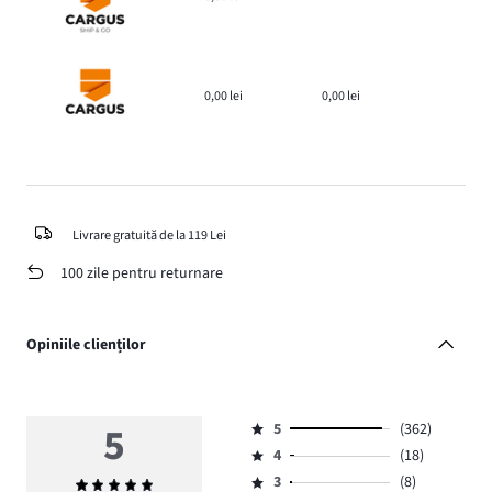
0,00 lei
0,00 lei
Livrare gratuită de la 119 Lei
100 zile pentru returnare
Opiniile clienților
5
5
(362)
Evaluare
4
(18)
5,
Evaluare
numărul
3
(8)
Evaluarea
4,