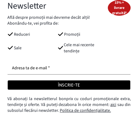
Newsletter
15% +
livrare
gratuită*
Află despre promoții mai devreme decât alții!
Abonându-te, vei profita de:
Reduceri
Promoții
Cele mai recente
Sale
tendințe
Adresa ta de e-mail *
ÎNSCRIE-TE
Vă abonați la newsletterul bonprix cu coduri promoționale extra,
tendințe și oferte. Vă puteți dezabona în orice moment:
aici
sau din
subsolul fiecărui newsletter.
Politica de confidențialitate.