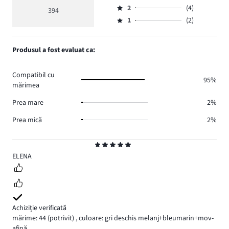
Evaluare
de
medie
numărul
2
(4)
3,
394
Evaluare
voturi
5
de
numărul
1
(2)
2,
Evaluare
362.
voturi
de
numărul
1,
18.
voturi
de
numărul
Produsul a fost evaluat ca:
8.
voturi
de
4.
voturi
Compatibil cu
2.
95%
mărimea
Prea mare
2%
Prea mică
2%
Evaluare
5
ELENA
Achiziție verificată
mărime: 44
(potrivit)
,
culoare: gri deschis melanj+bleumarin+mov-
afină