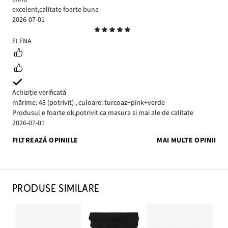
excelent,calitate foarte buna
2026-07-01
Evaluare
5
ELENA
Achiziție verificată
mărime: 48
(potrivit)
,
culoare: turcoaz+pink+verde
Produsul e foarte ok,potrivit ca masura si mai ale de calitate
2026-07-01
FILTREAZĂ OPINIILE
MAI MULTE OPINII
PRODUSE SIMILARE