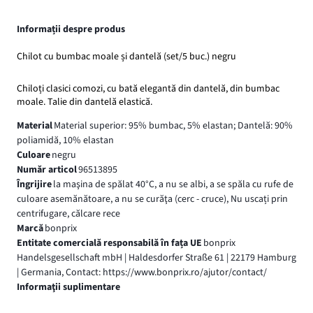
Informații despre produs
Chilot cu bumbac moale și dantelă (set/5 buc.) negru
Chiloți clasici comozi, cu bată elegantă din dantelă, din bumbac
moale. Talie din dantelă elastică.
Material
Material superior: 95% bumbac, 5% elastan; Dantelă: 90%
poliamidă, 10% elastan
Culoare
negru
Număr articol
96513895
Îngrijire
la maşina de spălat 40°C, a nu se albi, a se spăla cu rufe de
culoare asemănătoare, a nu se curăţa (cerc - cruce), Nu uscați prin
centrifugare, călcare rece
Marcă
bonprix
Entitate comercială responsabilă în fața UE
bonprix
Handelsgesellschaft mbH | Haldesdorfer Straße 61 | 22179 Hamburg
| Germania, Contact: https://www.bonprix.ro/ajutor/contact/
Informaţii suplimentare