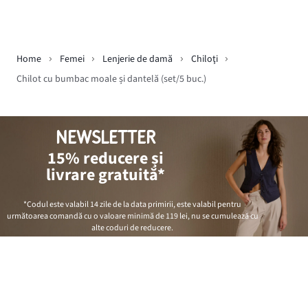
Home
Femei
Lenjerie de damă
Chiloţi
Chilot cu bumbac moale și dantelă (set/5 buc.)
NEWSLETTER
15% reducere și
livrare gratuită*
*Codul este valabil 14 zile de la data primirii, este valabil pentru
următoarea comandă cu o valoare minimă de
119 lei
, nu se cumulează cu
alte coduri de reducere.