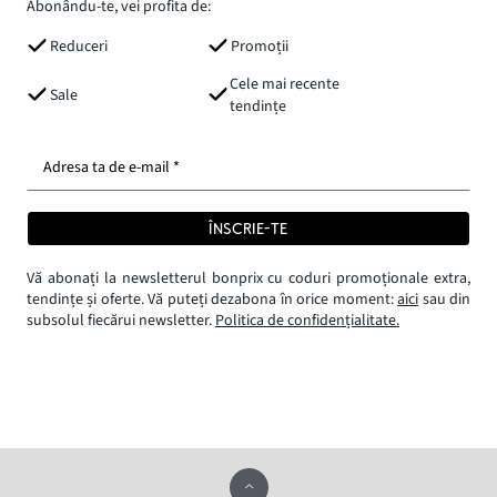
Abonându-te, vei profita de:
Reduceri
Promoții
Cele mai recente
Sale
tendințe
Adresa ta de e-mail *
ÎNSCRIE-TE
Vă abonați la newsletterul bonprix cu coduri promoționale extra,
tendințe și oferte. Vă puteți dezabona în orice moment:
aici
sau din
subsolul fiecărui newsletter.
Politica de confidențialitate.