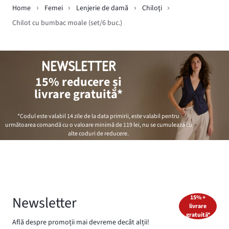
Home
Femei
Lenjerie de damă
Chiloţi
Chilot cu bumbac moale (set/6 buc.)
NEWSLETTER
15% reducere și
livrare gratuită*
*Codul este valabil 14 zile de la data primirii, este valabil pentru
următoarea comandă cu o valoare minimă de
119 lei
, nu se cumulează cu
alte coduri de reducere.
Newsletter
15% +
livrare
gratuită*
Află despre promoții mai devreme decât alții!