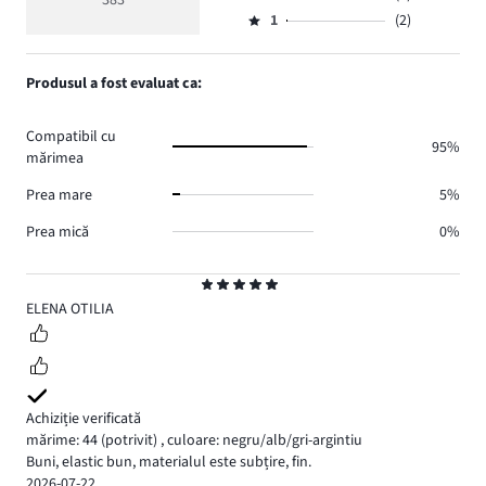
Evaluare
voturi
5
de
numărul
1
(2)
2,
Evaluare
354.
voturi
de
numărul
1,
17.
voturi
de
numărul
Produsul a fost evaluat ca:
7.
voturi
de
3.
voturi
Compatibil cu
2.
95%
mărimea
Prea mare
5%
Prea mică
0%
Evaluare
5
ELENA OTILIA
Achiziție verificată
mărime: 44
(potrivit)
,
culoare: negru/alb/gri-argintiu
Buni, elastic bun, materialul este subțire, fin.
2026-07-22