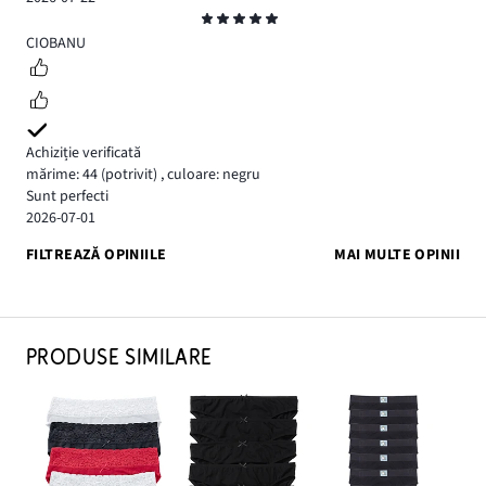
Evaluare
5
CIOBANU
Achiziție verificată
mărime: 44
(potrivit)
,
culoare: negru
Sunt perfecti
2026-07-01
FILTREAZĂ OPINIILE
MAI MULTE OPINII
PRODUSE SIMILARE