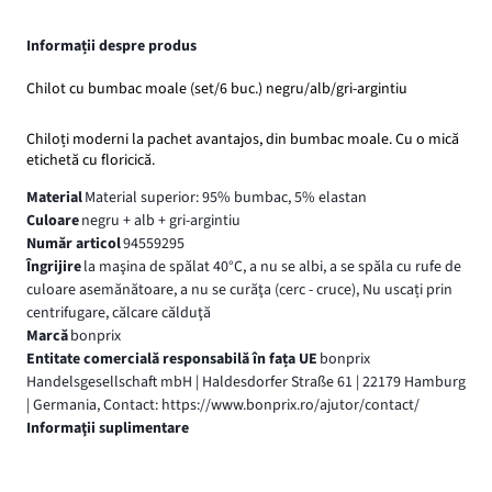
Informații despre produs
Chilot cu bumbac moale (set/6 buc.) negru/alb/gri-argintiu
Chiloți moderni la pachet avantajos, din bumbac moale. Cu o mică
etichetă cu floricică.
Material
Material superior: 95% bumbac, 5% elastan
Culoare
negru + alb + gri-argintiu
Număr articol
94559295
Îngrijire
la maşina de spălat 40°C, a nu se albi, a se spăla cu rufe de
culoare asemănătoare, a nu se curăţa (cerc - cruce), Nu uscați prin
centrifugare, călcare călduţă
Marcă
bonprix
Entitate comercială responsabilă în fața UE
bonprix
Handelsgesellschaft mbH | Haldesdorfer Straße 61 | 22179 Hamburg
| Germania, Contact: https://www.bonprix.ro/ajutor/contact/
Informaţii suplimentare