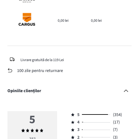
0,00 lei
0,00 lei
Livrare gratuită de la 119 Lei
100 zile pentru returnare
Opiniile clienților
5
5
(354)
Evaluare
4
(17)
5,
Evaluare
numărul
3
(7)
Evaluarea
4,
Evaluare
de
medie
numărul
2
(3)
3,
383