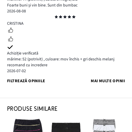
Foarte buni și vin bine. Sunt din bumbac
2026-08-08
Evaluare
5
CRISTINA
Achiziție verificată
mărime: 52
(potrivit)
,
culoare: mov închis + gri deschis melanj
recomand cu incredere
2026-07-02
FILTREAZĂ OPINIILE
MAI MULTE OPINII
PRODUSE SIMILARE