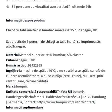
84 persoane au vizualizat acest articol în ultimele 24h
Informații despre produs
Chilot cu talie înaltă din bumbac moale (set/5 buc.) negru/alb
Set practic de 5 perechi de chiloți cu talie înaltă. cu imprimeu; 2x
alb, 3x negru.
Material
Material superior: 95% bumbac, 5% elastan
Culoare
negru + alb
Număr articol
93422995
Îngrijire
la maşina de spălat 40°C, a nu se albi, a se spăla cu rufe de
culoare asemănătoare, a nu se curăţa (cerc - cruce), Nu uscați prin
centrifugare, călcare călduţă
Marcă
bonprix
Entitate comercială responsabilă în fața UE
bonprix
Handelsgesellschaft mbH | Haldesdorfer Straße 61 | 22179 Hamburg
| Germania, Contact: https://www.bonprix.ro/ajutor/contact/
Informaţii suplimentare