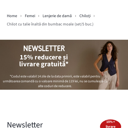
Home
Femei
Lenjerie de damă
Chiloţi
Chilot cu talie înaltă din bumbac moale (set/5 buc.)
NEWSLETTER
15% reducere și
livrare gratuită*
*Codul este valabil 14 zile de la data primirii, este valabil pentru
următoarea comandă cu o valoare minimă de
119 lei
, nu se cumulează cu
alte coduri de reducere.
Newsletter
15% +
livrare