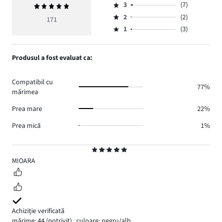
numărul
3
(7)
Evaluarea
4,
Evaluare
de
medie
numărul
2
(2)
3,
171
Evaluare
voturi
5
de
numărul
1
(3)
2,
Evaluare
146.
voturi
de
numărul
1,
13.
voturi
de
numărul
Produsul a fost evaluat ca:
7.
voturi
de
2.
voturi
Compatibil cu
3.
77%
mărimea
Prea mare
22%
Prea mică
1%
Evaluare
5
MIOARA
Achiziție verificată
mărime: 44
(potrivit)
,
culoare: negru/alb