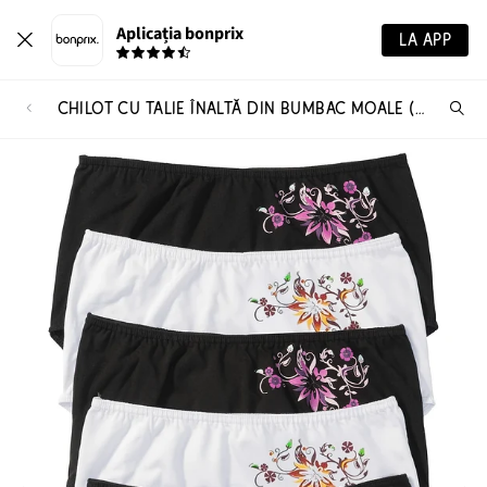
Aplicația bonprix
LA APP
CHILOT CU TALIE ÎNALTĂ DIN BUMBAC MOALE (SET/5 BUC.)
Ca
pr