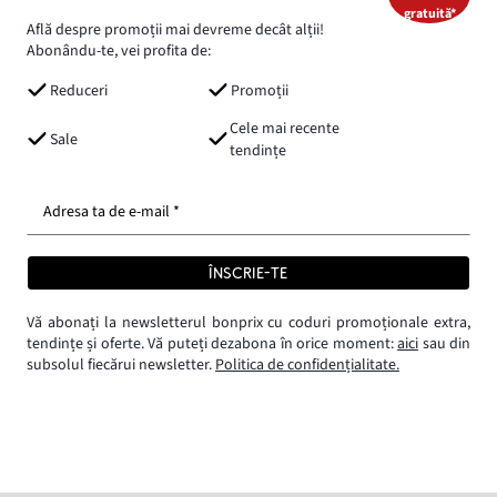
gratuită*
Află despre promoții mai devreme decât alții!
Abonându-te, vei profita de:
Reduceri
Promoții
Cele mai recente
Sale
tendințe
Adresa ta de e-mail *
ÎNSCRIE-TE
Vă abonați la newsletterul bonprix cu coduri promoționale extra,
tendințe și oferte. Vă puteți dezabona în orice moment:
aici
sau din
subsolul fiecărui newsletter.
Politica de confidențialitate.