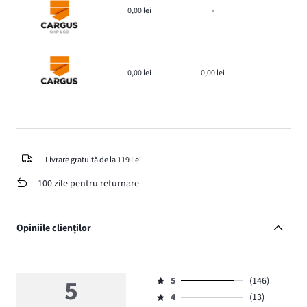
0,00 lei
-
0,00 lei
0,00 lei
Livrare gratuită de la 119 Lei
100 zile pentru returnare
Opiniile clienților
5
5
(146)
Evaluare
4
(13)
5,
Evaluare