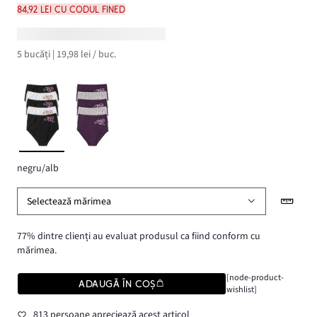
84,92 lei cu codul FINED
5 bucăți | 19,98 lei / buc.
negru/alb
Selectează mărimea
77% dintre clienți au evaluat produsul ca fiind conform cu
mărimea.
[node-product-
ADAUGĂ ÎN COȘ
wishlist]
813 persoane apreciează acest articol