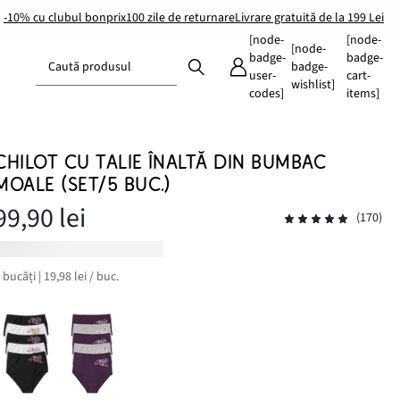
-10% cu clubul bonprix
100 zile de returnare
Livrare gratuită de la 199 Lei
[node-
[node-
[node-
badge-
badge-
Caută produsul
badge-
user-
cart-
wishlist]
codes]
items]
CHILOT CU TALIE ÎNALTĂ DIN BUMBAC
MOALE (SET/5 BUC.)
99,90 lei
(170)
 bucăți | 19,98 lei / buc.