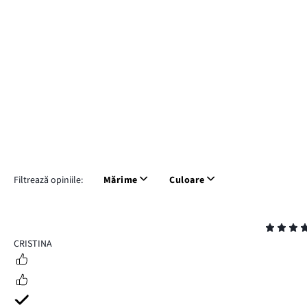
Filtrează opiniile:
Mărime
Culoare
Evaluare
5
CRISTINA