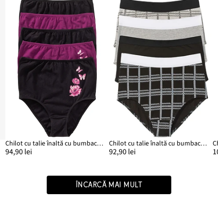
Chilot cu talie înaltă cu bumbac (set/5 buc.)
Chilot cu talie înaltă cu bumbac organic (set/4 buc.)
C
94,90 lei
92,90 lei
1
ÎNCARCĂ MAI MULT