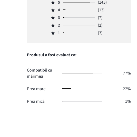
5
(145)
Evaluare
4
(13)
5,
Evaluare
numărul
3
(7)
4,
Evaluare
de
numărul
2
(2)
3,
Evaluare
voturi
de
numărul
1
(3)
2,
145.
Evaluare
voturi
de
numărul
1,
13.
voturi
de
numărul
7.
voturi
de
Produsul a fost evaluat ca:
2.
voturi
3.
Compatibil cu
77%
mărimea
Prea mare
22%
Prea mică
1%