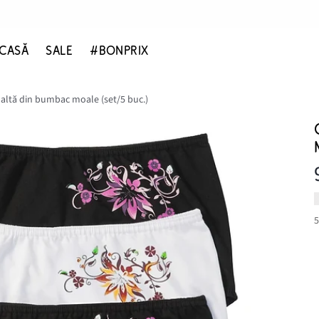
CASĂ
SALE
#BONPRIX
înaltă din bumbac moale (set/5 buc.)
5