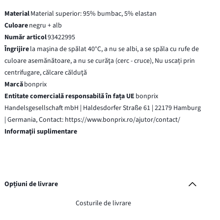
Material
Material superior: 95% bumbac, 5% elastan
Culoare
negru + alb
Număr articol
93422995
Îngrijire
la maşina de spălat 40°C, a nu se albi, a se spăla cu rufe de
culoare asemănătoare, a nu se curăţa (cerc - cruce), Nu uscați prin
centrifugare, călcare călduţă
Marcă
bonprix
Entitate comercială responsabilă în fața UE
bonprix
Handelsgesellschaft mbH | Haldesdorfer Straße 61 | 22179 Hamburg
| Germania, Contact: https://www.bonprix.ro/ajutor/contact/
Informaţii suplimentare
Opțiuni de livrare
Costurile de livrare