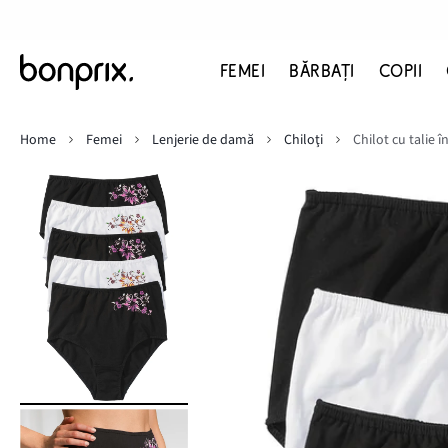
FEMEI
BĂRBAŢI
COPII
Home
Femei
Lenjerie de damă
Chiloţi
Chilot cu talie 