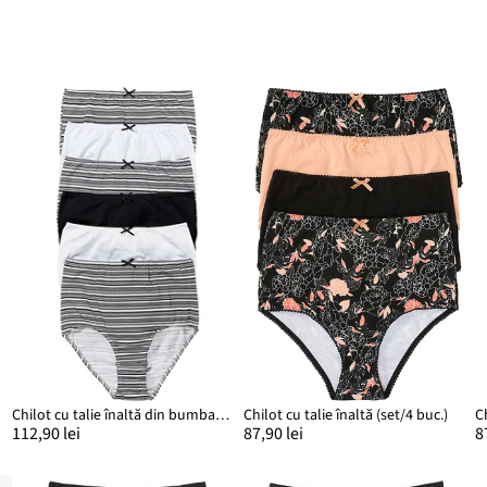
.)
Chilot cu talie înaltă din bumbac moale (set/6 buc.)
Chilot cu talie înaltă (set/4 buc.)
112,90 lei
87,90 lei
8