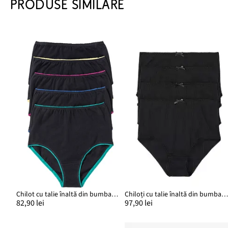
PRODUSE SIMILARE
Chilot cu talie înaltă din bumbac moale (set/5 buc.)
Chiloți cu talie înaltă din bumbac subțire (4 buc
82,90 lei
97,90 lei