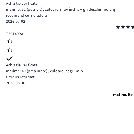
Achiziție verificată
mărime: 52
(potrivit)
,
culoare: mov închis + gri deschis melanj
recomand cu incredere
2026-07-02
Evaluare
5
TEODORA
Achiziție verificată
mărime: 40
(prea mare)
,
culoare: negru/alb
Produs returnat.
2026-06-30
mai multe 