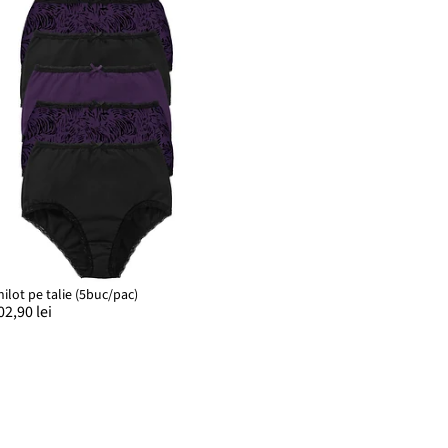
hilot pe talie (5buc/pac)
02,90 lei