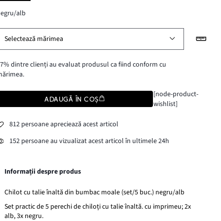
egru/alb
Selectează mărimea
7% dintre clienți au evaluat produsul ca fiind conform cu
mărimea.
[node-product-
ADAUGĂ ÎN COȘ
wishlist]
812 persoane apreciează acest articol
152 persoane au vizualizat acest articol în ultimele 24h
Informații despre produs
Chilot cu talie înaltă din bumbac moale (set/5 buc.) negru/alb
Set practic de 5 perechi de chiloți cu talie înaltă. cu imprimeu; 2x
alb, 3x negru.