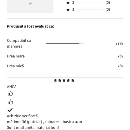
de
medie
numărul
2
(0)
3,
15
Evaluare
voturi
5
de
numărul
1
(0)
2,
Evaluare
13.
voturi
de
numărul
1,
2.
voturi
de
numărul
Produsul a fost evaluat ca:
0.
voturi
de
0.
voturi
Compatibil cu
0.
87%
mărimea
Prea mare
7%
Prea mică
7%
Evaluare
5
ANCA
Achiziție verificată
mărime: 36
(potrivit)
,
culoare: albastru azur
Sunt multumita,material bun!