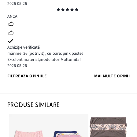
2026-05-26
Evaluare
5
ANCA
Achiziție verificată
mărime: 36
(potrivit)
,
culoare: pink pastel
Excelent material,modelator!Multumita!
2026-05-26
FILTREAZĂ OPINIILE
MAI MULTE OPINII
PRODUSE SIMILARE