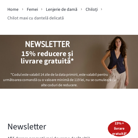
Home
Femei
Lenjerie de damă
Chiloţi
Chilot maxi cu dantelă delicată
NEWSLETTER
15% reducere și
livrare gratuită*
*Codul este valabil 14 zile de la data primirii, este valabil pentru
următoarea comandă cu o valoare minimă de
119 lei
, nu se cumulează cu
alte coduri de reducere.
Newsletter
15% +
livrare
gratuită*