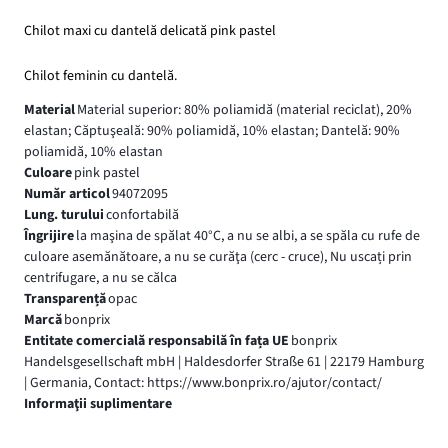
Chilot maxi cu dantelă delicată pink pastel
Chilot feminin cu dantelă.
Material
Material superior: 80% poliamidă (material reciclat), 20%
elastan; Căptuşeală: 90% poliamidă, 10% elastan; Dantelă: 90%
poliamidă, 10% elastan
Culoare
pink pastel
Număr articol
94072095
Lung. turului
confortabilă
Îngrijire
la maşina de spălat 40°C, a nu se albi, a se spăla cu rufe de
culoare asemănătoare, a nu se curăţa (cerc - cruce), Nu uscați prin
centrifugare, a nu se călca
Transparență
opac
Marcă
bonprix
Entitate comercială responsabilă în fața UE
bonprix
Handelsgesellschaft mbH | Haldesdorfer Straße 61 | 22179 Hamburg
| Germania, Contact: https://www.bonprix.ro/ajutor/contact/
Informaţii suplimentare