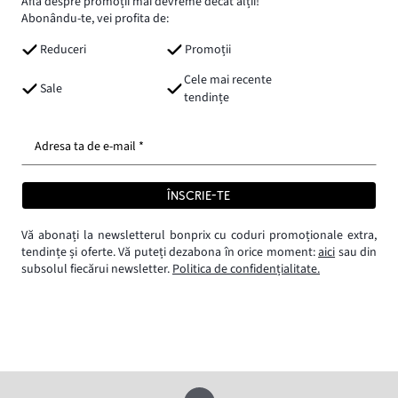
Află despre promoții mai devreme decât alții!
Abonându-te, vei profita de:
Reduceri
Promoții
Cele mai recente
Sale
tendințe
Adresa ta de e-mail *
ÎNSCRIE-TE
Vă abonați la newsletterul bonprix cu coduri promoționale extra,
tendințe și oferte. Vă puteți dezabona în orice moment:
aici
sau din
subsolul fiecărui newsletter.
Politica de confidențialitate.