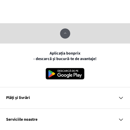
Aplicația bonprix
- descarcă și bucură-te de avantaje!
Plăți și livrări
MasterCard
VISA
Serviciile noastre
Gpay