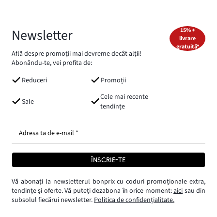
Newsletter
15% +
livrare
gratuită*
Află despre promoții mai devreme decât alții!
Abonându-te, vei profita de:
Reduceri
Promoții
Cele mai recente
Sale
tendințe
Adresa ta de e-mail *
ÎNSCRIE-TE
Vă abonați la newsletterul bonprix cu coduri promoționale extra,
tendințe și oferte. Vă puteți dezabona în orice moment:
aici
sau din
subsolul fiecărui newsletter.
Politica de confidențialitate.