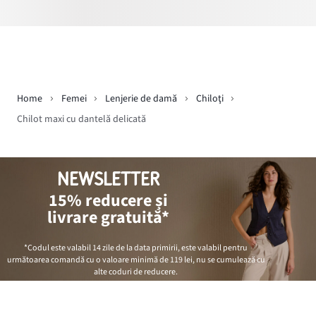
Home
Femei
Lenjerie de damă
Chiloţi
Chilot maxi cu dantelă delicată
NEWSLETTER
15% reducere și
livrare gratuită*
*Codul este valabil 14 zile de la data primirii, este valabil pentru
următoarea comandă cu o valoare minimă de
119 lei
, nu se cumulează cu
alte coduri de reducere.