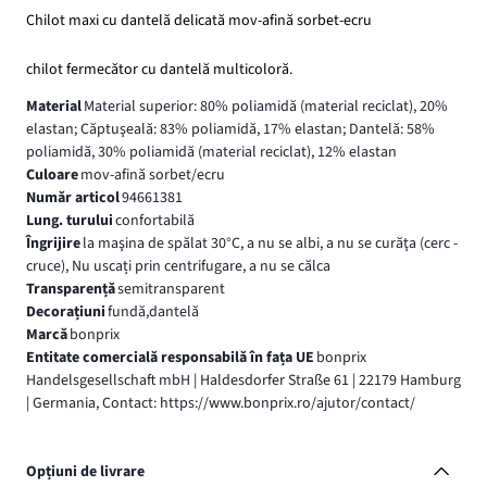
Chilot maxi cu dantelă delicată mov-afină sorbet-ecru
chilot fermecător cu dantelă multicoloră.
Material
Material superior: 80% poliamidă (material reciclat), 20%
elastan; Căptuşeală: 83% poliamidă, 17% elastan; Dantelă: 58%
poliamidă, 30% poliamidă (material reciclat), 12% elastan
Culoare
mov-afină sorbet/ecru
Număr articol
94661381
Lung. turului
confortabilă
Îngrijire
la maşina de spălat 30°C, a nu se albi, a nu se curăţa (cerc -
cruce), Nu uscați prin centrifugare, a nu se călca
Transparență
semitransparent
Decorațiuni
fundă,dantelă
Marcă
bonprix
Entitate comercială responsabilă în fața UE
bonprix
Handelsgesellschaft mbH | Haldesdorfer Straße 61 | 22179 Hamburg
| Germania, Contact: https://www.bonprix.ro/ajutor/contact/
Opțiuni de livrare