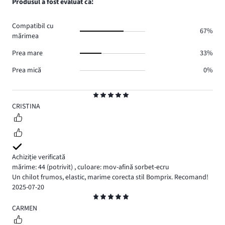
Produsul a fost evaluat ca:
0.
voturi
de
0.
voturi
Compatibil cu
0.
67%
mărimea
Prea mare
33%
Prea mică
0%
Evaluare
5
CRISTINA
Achiziție verificată
mărime: 44
(potrivit)
,
culoare: mov-afină sorbet-ecru
Un chilot frumos, elastic, marime corecta stil Bomprix. Recomand!
2025-07-20
Evaluare
5
CARMEN