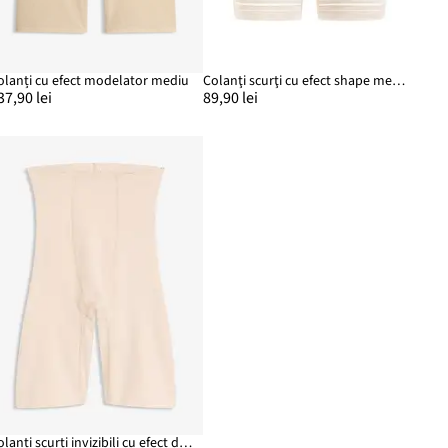
olanți cu efect modelator mediu
Colanţi scurţi cu efect shape mediu
37,90 lei
89,90 lei
Colanți scurți invizibili cu efect de modelare ușor, din bumbac