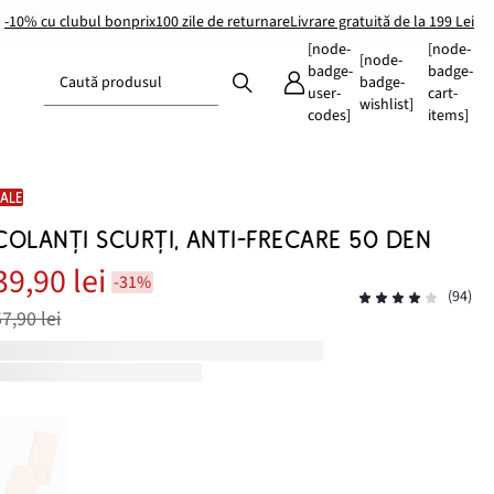
-10% cu clubul bonprix
100 zile de returnare
Livrare gratuită de la 199 Lei
[node-
[node-
[node-
badge-
badge-
Caută produsul
badge-
user-
cart-
wishlist]
codes]
items]
SALE
COLANȚI SCURȚI, ANTI-FRECARE 50 DEN
39,90 lei
-31%
(94)
57,90 lei