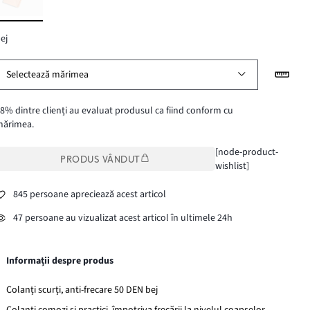
ej
Selectează mărimea
8% dintre clienți au evaluat produsul ca fiind conform cu
mărimea.
[node-product-
PRODUS VÂNDUT
wishlist]
845 persoane apreciează acest articol
47 persoane au vizualizat acest articol în ultimele 24h
Informații despre produs
Colanți scurți, anti-frecare 50 DEN bej
Colanți comozi şi practici, împotriva frecării la nivelul coapselor.