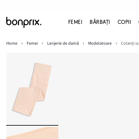
FEMEI
BĂRBAŢI
COPII
Home
Femei
Lenjerie de damă
Modelatoare
Colanți sc