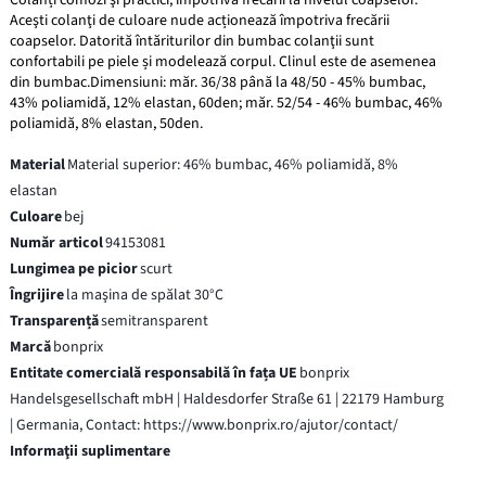
Aceşti colanţi de culoare nude acționează împotriva frecării
coapselor. Datorită întăriturilor din bumbac colanţii sunt
confortabili pe piele și modelează corpul. Clinul este de asemenea
din bumbac.Dimensiuni: măr. 36/38 până la 48/50 - 45% bumbac,
43% poliamidă, 12% elastan, 60den; măr. 52/54 - 46% bumbac, 46%
poliamidă, 8% elastan, 50den.
Material
Material superior: 46% bumbac, 46% poliamidă, 8%
elastan
Culoare
bej
Număr articol
94153081
Lungimea pe picior
scurt
Îngrijire
la maşina de spălat 30°C
Transparență
semitransparent
Marcă
bonprix
Entitate comercială responsabilă în fața UE
bonprix
Handelsgesellschaft mbH | Haldesdorfer Straße 61 | 22179 Hamburg
| Germania, Contact: https://www.bonprix.ro/ajutor/contact/
Informaţii suplimentare