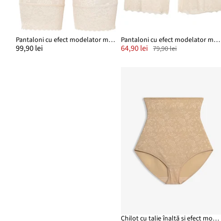
Pantaloni cu efect modelator mediu și dantelă
Pantaloni cu efect modelator mediu și dantelă
99,90 lei
64,90 lei
79,90 lei
Chilot cu talie înaltă și efect modelator mediu, din dantelă