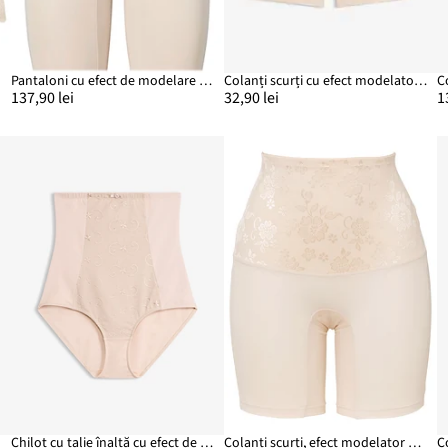
Pantaloni cu efect de modelare mediu
Colanți scurți cu efect modelator mediu, decupați adânc la spate
C
137,90 lei
32,90 lei
1
Chilot cu talie înaltă cu efect de modelare puternic, cu dantelă, cu bumbac
Colanți scurți, efect modelator mediu