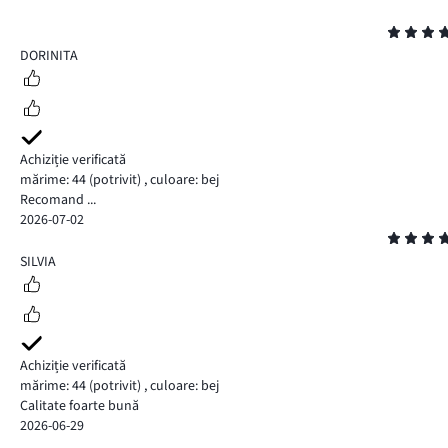
Evaluare
5
DORINITA
Achiziție verificată
mărime: 44
(potrivit)
,
culoare: bej
Recomand ...
2026-07-02
Evaluare
5
SILVIA
Achiziție verificată
mărime: 44
(potrivit)
,
culoare: bej
Calitate foarte bună
2026-06-29