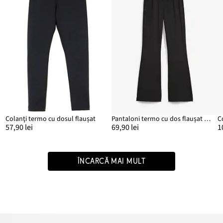
Colanţi termo cu dosul flaușat
Pantaloni termo cu dos flaușat moale, evazați
57,90 lei
69,90 lei
1
ÎNCARCĂ MAI MULT