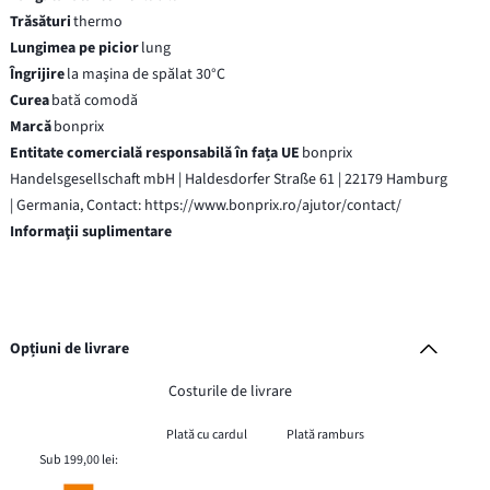
Trăsături
thermo
Lungimea pe picior
lung
Îngrijire
la maşina de spălat 30°C
Curea
bată comodă
Marcă
bonprix
Entitate comercială responsabilă în fața UE
bonprix
Handelsgesellschaft mbH | Haldesdorfer Straße 61 | 22179 Hamburg
| Germania, Contact: https://www.bonprix.ro/ajutor/contact/
Informaţii suplimentare
Opțiuni de livrare
Costurile de livrare
Plată cu cardul
Plată ramburs
Sub 199,00 lei: