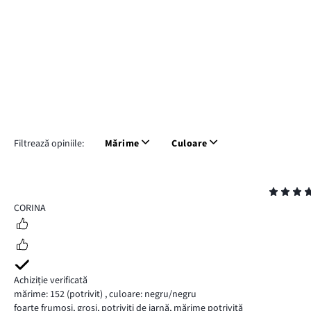
Filtrează opiniile:
Mărime
Culoare
Evaluare
5
CORINA
Achiziție verificată
mărime: 152
(potrivit)
,
culoare: negru/negru
foarte frumoși, groși, potriviți de iarnă, mărime potrivită