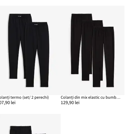
olanți termo (set/ 2 perechi)
Colanți din mix elastic cu bumbac organic (set/3 perechi)
07,90 lei
129,90 lei