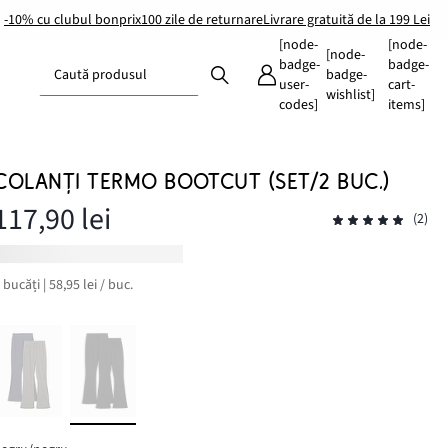
-10% cu clubul bonprix
100 zile de returnare
Livrare gratuită de la 199 Lei
[node-
[node-
[node-
badge-
badge-
Caută produsul
badge-
user-
cart-
wishlist]
codes]
items]
COLANȚI TERMO BOOTCUT (SET/2 BUC.)
117,90 lei
(2)
 bucăți | 58,95 lei / buc.