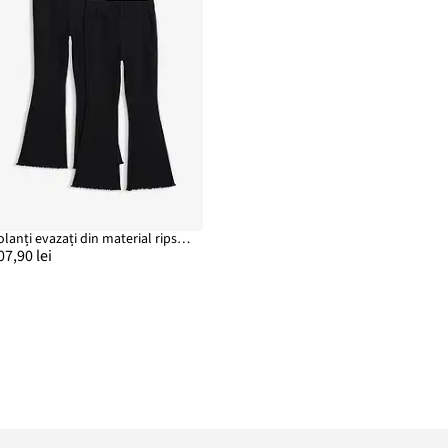
Colanți evazați din material ripsat (set/ 2 buc.)
07,90 lei