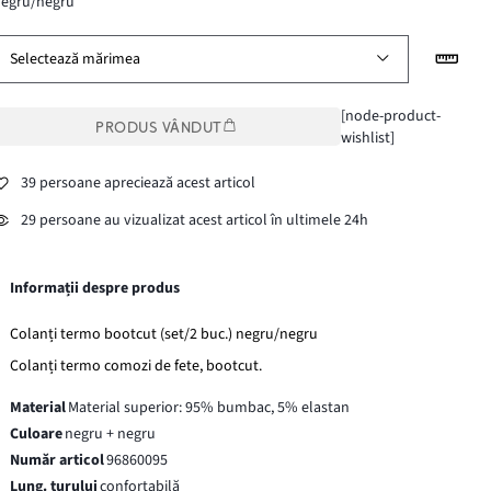
negru/negru
Selectează mărimea
[node-product-
PRODUS VÂNDUT
wishlist]
39 persoane apreciează acest articol
29 persoane au vizualizat acest articol în ultimele 24h
Informații despre produs
Colanți termo bootcut (set/2 buc.) negru/negru
Colanți termo comozi de fete, bootcut.
Material
Material superior: 95% bumbac, 5% elastan
Culoare
negru + negru
Număr articol
96860095
Lung. turului
confortabilă