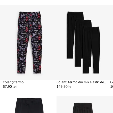
Colanți termo
Colanți termo din mix elastic de bumbac (set/3 buc.)
C
67,90 lei
149,90 lei
1