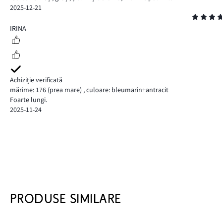
2025-12-21
Evaluare
5
IRINA
Achiziție verificată
mărime: 176
(prea mare)
,
culoare: bleumarin+antracit
Foarte lungi.
2025-11-24
PRODUSE SIMILARE