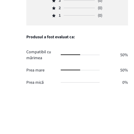
numărul
3
(0)
4,
Evaluare
de
numărul
2
(0)
3,
Evaluare
voturi
de
numărul
1
(0)
2,
2.
Evaluare
voturi
de
numărul
1,
0.
voturi
de
numărul
0.
voturi
de
Produsul a fost evaluat ca:
0.
voturi
0.
Compatibil cu
50%
mărimea
Prea mare
50%
Prea mică
0%