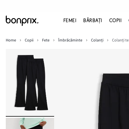
FEMEI
BĂRBAŢI
COPII
Home
Copii
Fete
Îmbrăcăminte
Colanți
Colanți t