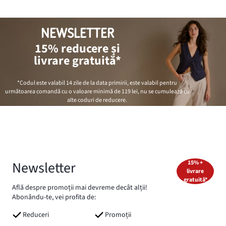
NEWSLETTER
15% reducere și
livrare gratuită*
*Codul este valabil 14 zile de la data primirii, este valabil pentru
următoarea comandă cu o valoare minimă de
119 lei
, nu se cumulează cu
alte coduri de reducere.
Newsletter
15% +
livrare
gratuită*
Află despre promoții mai devreme decât alții!
Abonându-te, vei profita de:
Reduceri
Promoții