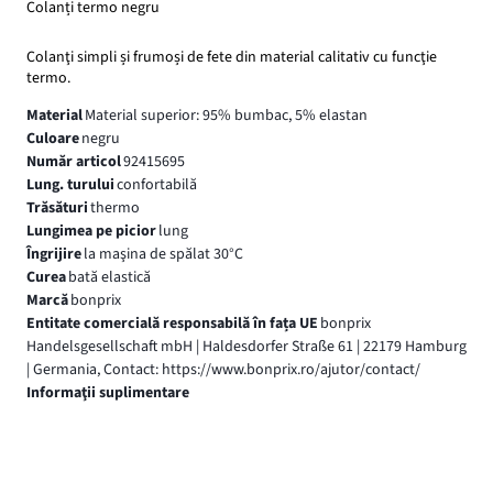
Colanți termo negru
Colanţi simpli și frumoși de fete din material calitativ cu funcţie
termo.
Material
Material superior: 95% bumbac, 5% elastan
Culoare
negru
Număr articol
92415695
Lung. turului
confortabilă
Trăsături
thermo
Lungimea pe picior
lung
Îngrijire
la maşina de spălat 30°C
Curea
bată elastică
Marcă
bonprix
Entitate comercială responsabilă în fața UE
bonprix
Handelsgesellschaft mbH | Haldesdorfer Straße 61 | 22179 Hamburg
| Germania, Contact: https://www.bonprix.ro/ajutor/contact/
Informaţii suplimentare