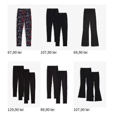
Pantofi sport chunky
159,90 lei
ADAUGĂ ÎN COȘ
Bluză casual din bumbac organic 100% (set/2 buc.)
67,90 lei
107,90 lei
69,90 lei
42,90 lei
ADAUGĂ ÎN COȘ
129,90 lei
89,90 lei
107,90 lei