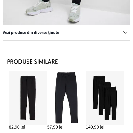
Vezi produse din diverse ținute
Bluză fete cu mâneci lungi 100% din bumbac (set/3 buc.)
99,90 lei
PRODUSE SIMILARE
ADAUGĂ ÎN COȘ
Pantofi sport cu aspect retro
142,90 lei
82,90 lei
57,90 lei
149,90 lei
ADAUGĂ ÎN COȘ