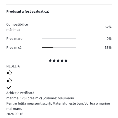
voturi
de
numărul
1,
1.
voturi
de
numărul
Produsul a fost evaluat ca:
0.
voturi
de
0.
voturi
Compatibil cu
1.
67%
mărimea
Prea mare
0%
Prea mică
33%
Evaluare
5
NEDELIA
Achiziție verificată
mărime: 128
(prea mic)
,
culoare: bleumarin
Pentru fetita mea sunt scurți. Materialul este bun. Voi lua o marine
mai mare.
2024-09-16