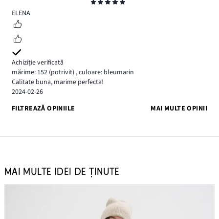
Evaluare
5
ELENA
Achiziție verificată
mărime: 152
(potrivit)
,
culoare: bleumarin
Calitate buna, marime perfecta!
2024-02-26
FILTREAZĂ OPINIILE
MAI MULTE OPINII
MAI MULTE IDEI DE ȚINUTE