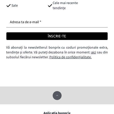
Cele mai recente
Sale
tendințe
Adresa ta de e-mail *
ÎNSCRIE-TE
Vă abonați la newsletterul bonprix cu coduri promoționale extra,
tendințe și oferte. Vă puteți dezabona în orice moment:
aici
sau din
subsolul fiecărui newsletter.
Politica de confidențialitate.
Aplicația bonprix