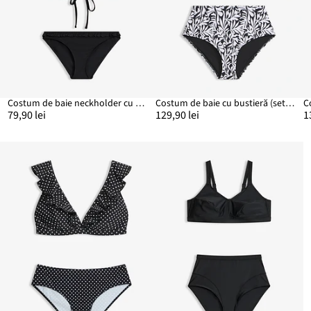
Costum de baie neckholder cu volănașe (set/2 piese)
Costum de baie cu bustieră (set/2 piese)
79,90 lei
129,90 lei
1