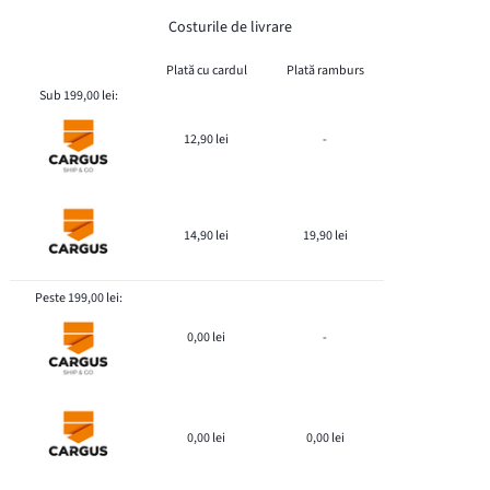
Costurile de livrare
Plată cu cardul
Plată ramburs
Sub 199,00 lei:
12,90 lei
-
14,90 lei
19,90 lei
Peste 199,00 lei:
0,00 lei
-
0,00 lei
0,00 lei