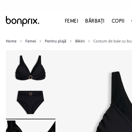
FEMEI
BĂRBAŢI
COPII
Home
Femei
Pentru plajă
Bikini
Costum de baie cu bust