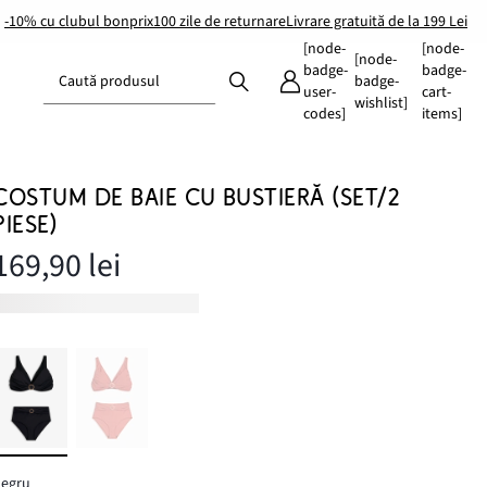
-10% cu clubul bonprix
100 zile de returnare
Livrare gratuită de la 199 Lei
[node-
[node-
[node-
badge-
badge-
Caută produsul
badge-
user-
cart-
wishlist]
codes]
items]
COSTUM DE BAIE CU BUSTIERĂ (SET/2
PIESE)
169,90 lei
negru