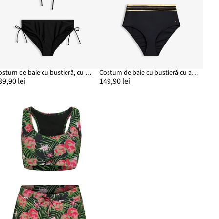
Costum de baie cu bustieră, cu șnururi (set/2 piese)
Costum de baie cu bustieră cu aspect petrecut (set/2 piese)
39,90 lei
149,90 lei