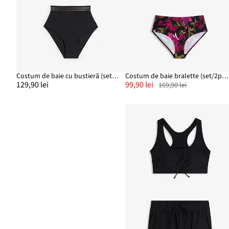
Costum de baie cu bustieră (set/2 buc.)
Costum de baie bralette (set/2piese)
129,90 lei
99,90 lei
169,90 lei