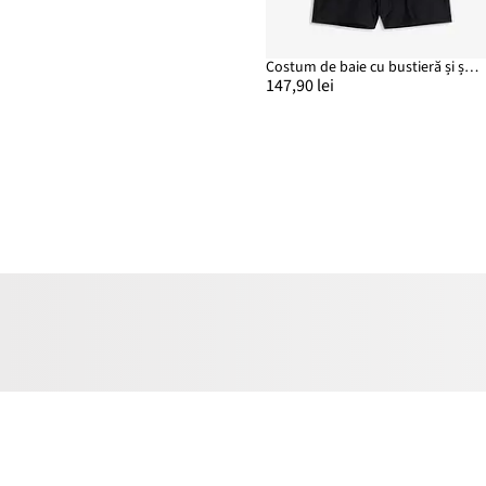
Costum de baie cu bustieră și șort de baie (set/2 piese)
147,90 lei