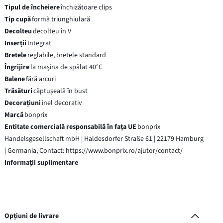
Tipul de încheiere
închizătoare clips
Tip cupă
formă triunghiulară
Decolteu
decolteu în V
Inserții
Integrat
Bretele
reglabile, bretele standard
Îngrijire
la maşina de spălat 40°C
Balene
fără arcuri
Trăsături
căptușeală în bust
Decorațiuni
inel decorativ
Marcă
bonprix
Entitate comercială responsabilă în fața UE
bonprix
Handelsgesellschaft mbH | Haldesdorfer Straße 61 | 22179 Hamburg
| Germania, Contact: https://www.bonprix.ro/ajutor/contact/
Informaţii suplimentare
Opțiuni de livrare