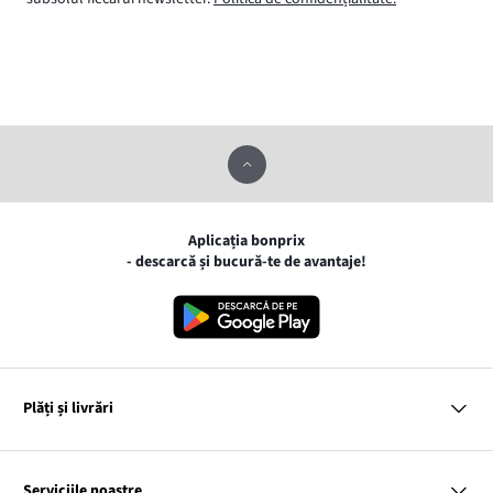
Aplicația bonprix
- descarcă și bucură-te de avantaje!
Plăți și livrări
MasterCard
VISA
Serviciile noastre