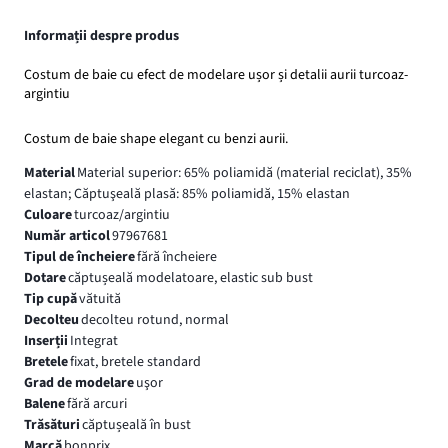
Informații despre produs
Costum de baie cu efect de modelare ușor și detalii aurii turcoaz-
argintiu
Costum de baie shape elegant cu benzi aurii.
Material
Material superior: 65% poliamidă (material reciclat), 35%
elastan; Căptuşeală plasă: 85% poliamidă, 15% elastan
Culoare
turcoaz/argintiu
Număr articol
97967681
Tipul de încheiere
fără încheiere
Dotare
căptușeală modelatoare, elastic sub bust
Tip cupă
vătuită
Decolteu
decolteu rotund, normal
Inserții
Integrat
Bretele
fixat, bretele standard
Grad de modelare
uşor
Balene
fără arcuri
Trăsături
căptușeală în bust
Marcă
bonprix