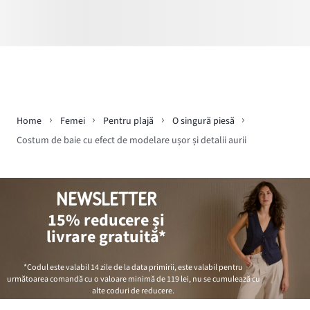
Home
Femei
Pentru plajă
O singură piesă
Costum de baie cu efect de modelare ușor și detalii aurii
NEWSLETTER
15% reducere și
livrare gratuită*
*Codul este valabil 14 zile de la data primirii, este valabil pentru
următoarea comandă cu o valoare minimă de
119 lei
, nu se cumulează cu
alte coduri de reducere.