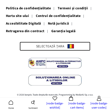
o
o
o
o
o
fereastră
fereastră
fereastră
fereastră
fereastră
Politica de confidențialitate
Termeni și condiții
nouă
nouă
nouă
nouă
nouă
Harta site-ului
Centrul de confidențialitate
Accesibilitate Digitală
Notă juridică
Retragerea din contract
Garanția legală
Link-
ul
se
deschide
SELECTEAZĂ ȚARA
într-
o
fereastră
nouă
© 2026 bonprix. Toate drepturile rezervate. Programming by Media4U Sp. z o.o.
[node-badge-
[node-badge-
[node-badge-
wishlist]
cart-items]
user-codes]
Sortiment
Home