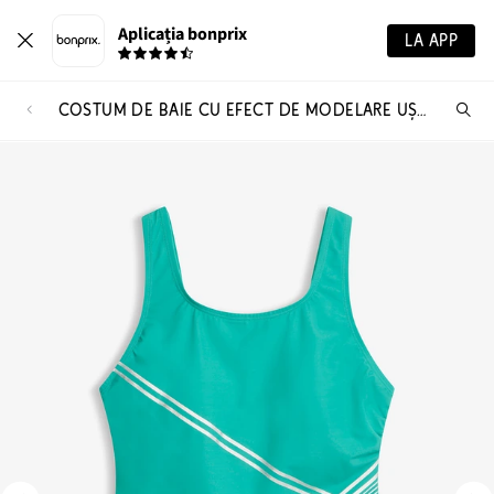
Aplicația bonprix
LA APP
COSTUM DE BAIE CU EFECT DE MODELARE UȘOR ȘI DETALII AURII
Ca
pr