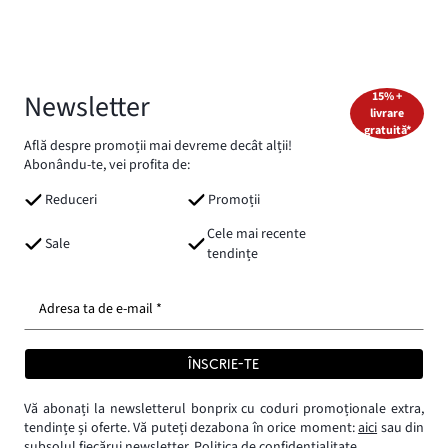
Newsletter
15% +
livrare
gratuită*
Află despre promoții mai devreme decât alții!
Abonându-te, vei profita de:
Reduceri
Promoții
Cele mai recente
Sale
tendințe
Adresa ta de e-mail *
ÎNSCRIE-TE
Vă abonați la newsletterul bonprix cu coduri promoționale extra,
tendințe și oferte. Vă puteți dezabona în orice moment:
aici
sau din
subsolul fiecărui newsletter.
Politica de confidențialitate.