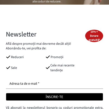
alte coduri de reducere.
Newsletter
15% +
livrare
gratuită*
Află despre promoții mai devreme decât alții!
Abonându-te, vei profita de:
Reduceri
Promoții
Cele mai recente
Sale
tendințe
Adresa ta de e-mail *
ÎNSCRIE-TE
Vă abonați la newsletterul bonprix cu coduri promoționale extra,