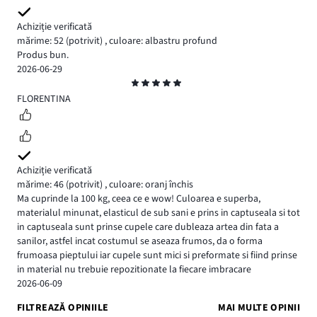
Achiziție verificată
mărime: 52
(potrivit)
,
culoare: albastru profund
Produs bun.
2026-06-29
Evaluare
5
FLORENTINA
Achiziție verificată
mărime: 46
(potrivit)
,
culoare: oranj închis
Ma cuprinde la 100 kg, ceea ce e wow! Culoarea e superba,
materialul minunat, elasticul de sub sani e prins in captuseala si tot
in captuseala sunt prinse cupele care dubleaza artea din fata a
sanilor, astfel incat costumul se aseaza frumos, da o forma
frumoasa pieptului iar cupele sunt mici si preformate si fiind prinse
in material nu trebuie repozitionate la fiecare imbracare
2026-06-09
FILTREAZĂ OPINIILE
MAI MULTE OPINII