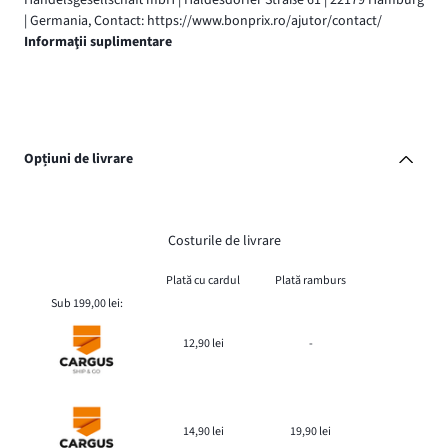
| Germania, Contact: https://www.bonprix.ro/ajutor/contact/
Informaţii suplimentare
Opțiuni de livrare
Costurile de livrare
Plată cu cardul
Plată ramburs
Sub 199,00 lei:
12,90 lei
-
14,90 lei
19,90 lei