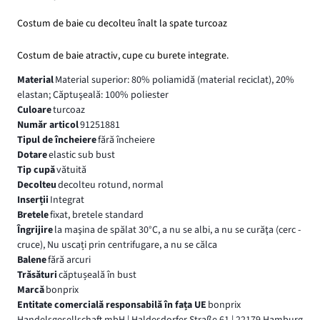
Costum de baie cu decolteu înalt la spate turcoaz
Costum de baie atractiv, cupe cu burete integrate.
Material
Material superior: 80% poliamidă (material reciclat), 20%
elastan; Căptuşeală: 100% poliester
Culoare
turcoaz
Număr articol
91251881
Tipul de încheiere
fără încheiere
Dotare
elastic sub bust
Tip cupă
vătuită
Decolteu
decolteu rotund, normal
Inserții
Integrat
Bretele
fixat, bretele standard
Îngrijire
la maşina de spălat 30°C, a nu se albi, a nu se curăţa (cerc -
cruce), Nu uscați prin centrifugare, a nu se călca
Balene
fără arcuri
Trăsături
căptușeală în bust
Marcă
bonprix
Entitate comercială responsabilă în fața UE
bonprix
Handelsgesellschaft mbH | Haldesdorfer Straße 61 | 22179 Hamburg