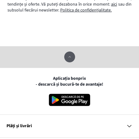
tendințe și oferte. Vă puteți dezabona în orice moment:
aici
sau din
subsolul fiecărui newsletter.
Politica de confidențialitate.
Aplicația bonprix
- descarcă și bucură-te de avantaje!
Plăți și livrări