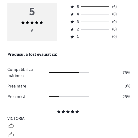
5
5
(6)
Evaluare
4
(0)
5,
Evaluare
numărul
3
(0)
Evaluarea
4,
Evaluare
de
medie
numărul
2
(0)
3,
6
Evaluare
voturi
5
de
numărul
1
(0)
2,
Evaluare
6.
voturi
de
numărul
1,
0.
voturi
de
numărul
Produsul a fost evaluat ca:
0.
voturi
de
0.
voturi
Compatibil cu
0.
75%
mărimea
Prea mare
0%
Prea mică
25%
Evaluare
5
VICTORIA