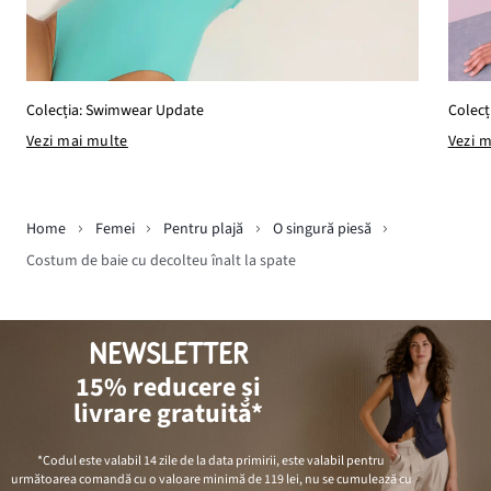
Colecția: Swimwear Update
Colecț
Vezi mai multe
Vezi 
Home
Femei
Pentru plajă
O singură piesă
Costum de baie cu decolteu înalt la spate
NEWSLETTER
15% reducere și
livrare gratuită*
*Codul este valabil 14 zile de la data primirii, este valabil pentru
următoarea comandă cu o valoare minimă de
119 lei
, nu se cumulează cu