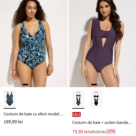
Costum de baie cu efect modelator mediu
SALE
189,90 lei
Costum de baie + sutien bandeaux (set/2piese)
Noul
79,90 lei
-27%
109,90 lei
Reducere