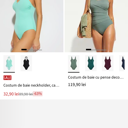
Costum de baie cu pense decorative, cu efect de modelare ușor
SALE
119,90 lei
Costum de baie neckholder, care se leagă la ceafă
Noul
32,90 lei
-63%
89,90 lei
Reducere
preț
de
este
preț
89,90 lei