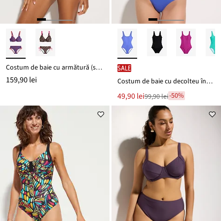
Costum de baie cu armătură (set/2 piese)
SALE
159,90 lei
Costum de baie cu decolteu înalt la spate
Noul
49,90 lei
-50%
99,90 lei
Reducere
preț
de
este
preț
99,90 lei