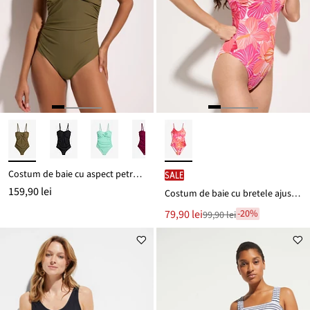
Costum de baie cu aspect petrecut, cu efect de modelare ușor
SALE
159,90 lei
Costum de baie cu bretele ajustabile
Noul
79,90 lei
-20%
99,90 lei
Reducere
preț
de
este
preț
99,90 lei