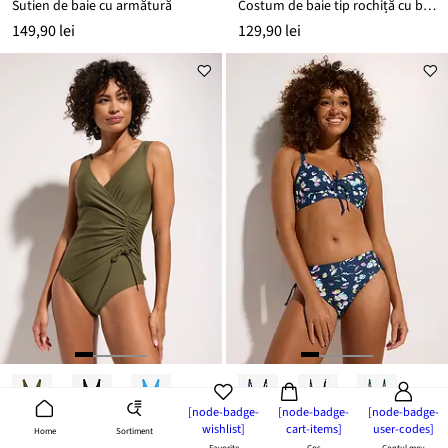
Sutien de baie cu armătură
Costum de baie tip rochiță cu bretele late
149,90 lei
129,90 lei
[node-badge-
[node-badge-
[node-badge-
wishlist]
cart-items]
user-codes]
Sortiment
Home