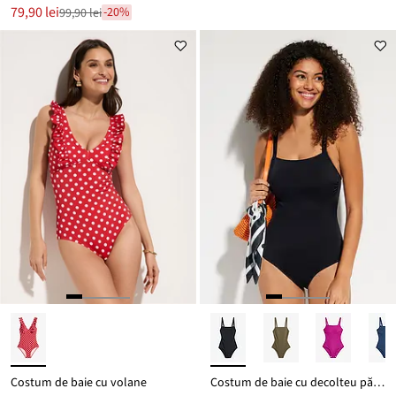
Noul
79,90 lei
-20%
99,90 lei
Reducere
preț
de
este
preț
99,90 lei
Costum de baie cu volane
Costum de baie cu decolteu pătrat