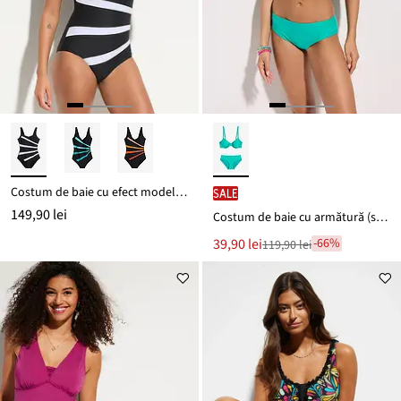
Costum de baie cu efect modelator puternic, cu inserții
SALE
149,90 lei
Costum de baie cu armătură (set/2 piese)
Noul
39,90 lei
-66%
119,90 lei
Reducere
preț
de
este
preț
119,90 lei