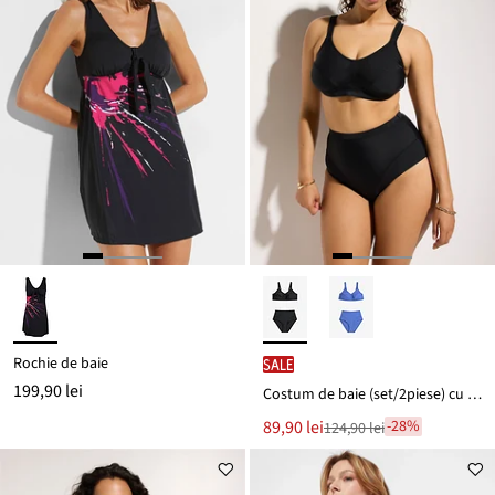
Rochie de baie
SALE
199,90 lei
Costum de baie (set/2piese) cu acoperire mare
Noul
89,90 lei
-28%
124,90 lei
Reducere
preț
de
este
preț
124,90 lei