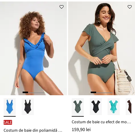
preț
de
este
preț
109,90 lei
Costum de baie cu efect de modelare ușor
SALE
159,90 lei
Costum de baie din poliamidă reciclată